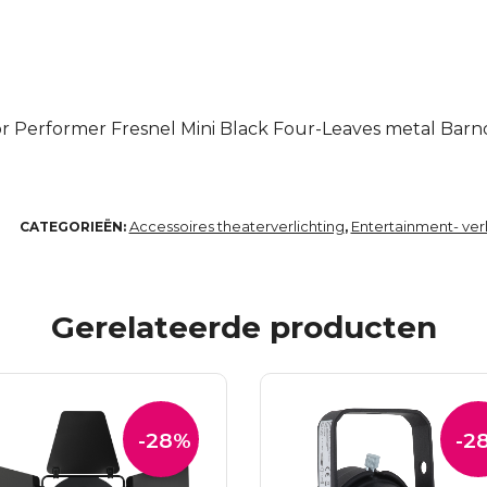
or Performer Fresnel Mini Black Four-Leaves metal Bar
Accessoires theaterverlichting
Entertainment- verl
CATEGORIEËN:
,
Gerelateerde producten
-28%
-2