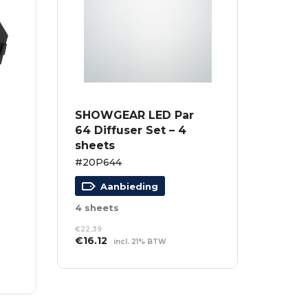
SHOWGEAR LED Par
64 Diffuser Set – 4
sheets
#20P644
Aanbieding
4 sheets
€
22.39
Oorspronkelijke
Huidige
€
16.12
incl. 21% BTW
prijs
prijs
TOEVOEGEN AAN
was:
is:
WINKELWAGEN
€22.39.
€16.12.