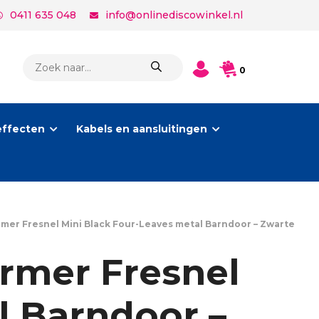
0411 635 048
info@onlinediscowinkel.nl
PRODUCTEN
0
ZOEKEN
effecten
Kabels en aansluitingen
er Fresnel Mini Black Four-Leaves metal Barndoor – Zwarte
rmer Fresnel
l Barndoor –