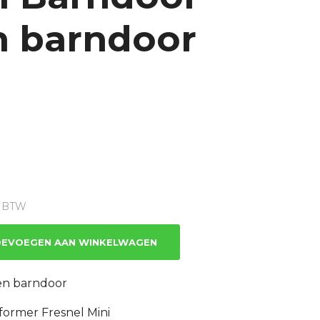
n barndoor
ge
1% BTW
4.
EVOEGEN AAN WINKELWAGEN
en barndoor
former Fresnel Mini