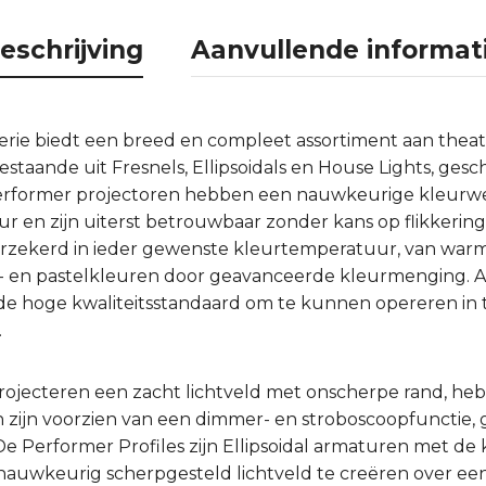
eschrijving
Aanvullende informat
rie biedt een breed en compleet assortiment aan theat
estaande uit Fresnels, Ellipsoidals en House Lights, gesc
 Performer projectoren hebben een nauwkeurige kleurwee
r en zijn uiterst betrouwbaar zonder kans op flikkering
 verzekerd in ieder gewenste kleurtemperatuur, van warm
ge- en pastelkleuren door geavanceerde kleurmenging. A
e hoge kwaliteitsstandaard om te kunnen opereren in t
.
rojecteren een zacht lichtveld met onscherpe rand, h
 zijn voorzien van een dimmer- en stroboscoopfunctie, g
e Performer Profiles zijn Ellipsoidal armaturen met de k
uwkeurig scherpgesteld lichtveld te creëren over een