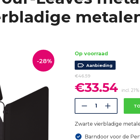
erbladige metale
Op voorraad
-28%
Aanbieding
€
46.59
€
33.54
Oorspronkelijke
Huidi
prijs
prijs
incl. 2
was:
is:
€46.59.
€33.5
TO
Zwarte vierbladige metal
Barndoor voor de Per