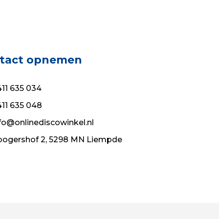
tact opnemen
11 635 034
11 635 048
fo@onlinediscowinkel.nl
ogershof 2, 5298 MN Liempde