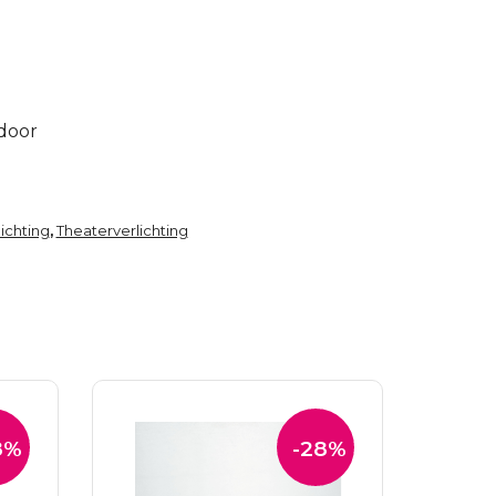
ndoor
ichting
Theaterverlichting
,
8%
-28%