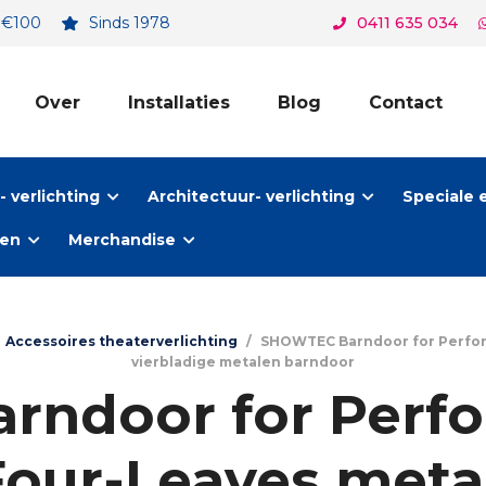
. €100
Sinds 1978
0411 635 034
Over
Installaties
Blog
Contact
 verlichting
Architectuur- verlichting
Speciale 
ten
Merchandise
Accessoires theaterverlichting
/
SHOWTEC Barndoor for Perform
vierbladige metalen barndoor
ndoor for Perfo
Four-Leaves meta