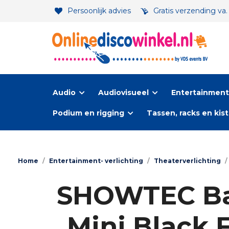
Persoonlijk advies
Gratis verzending va
Audio
Audiovisueel
Entertainment-
Podium en rigging
Tassen, racks en kis
Home
/
Entertainment- verlichting
/
Theaterverlichting
/
SHOWTEC Bar
Mini Black 