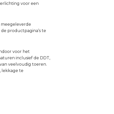
rlichting voor een
of meegeleverde
n de productpagina’s te
rndoor voor het
aturen inclusief de DDT,
 van veelvoudig toeren.
 lekkage te