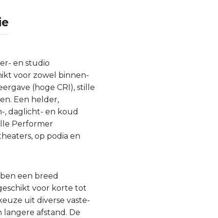
ie
er- en studio
hikt voor zowel binnen-
rgave (hoge CRI), stille
en. Een helder,
-, daglicht- en koud
lle Performer
heaters, op podia en
ebben een breed
eschikt voor korte tot
euze uit diverse vaste-
 langere afstand. De