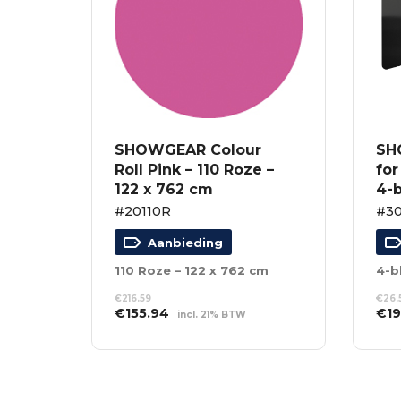
SHOWGEAR Colour
SH
Roll Pink – 110 Roze –
for
122 x 762 cm
4-b
#20110R
#30
Aanbieding
110 Roze – 122 x 762 cm
4-b
€
216.59
€
26.
Oorspronkelijke
Huidige
Oor
€
155.94
€
1
incl. 21% BTW
prijs
prijs
prij
TOEVOEGEN AAN
TO
was:
is:
was
WINKELWAGEN
WI
€216.59.
€155.94.
€26