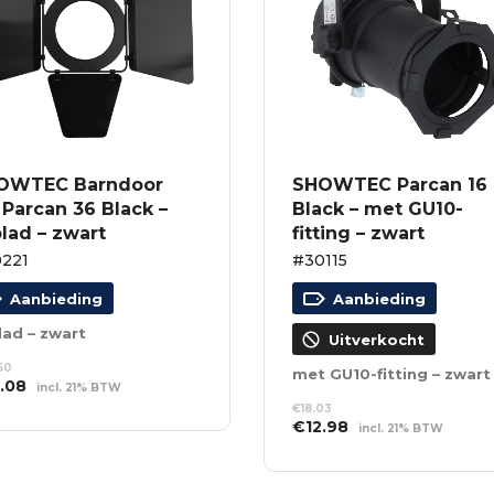
OWTEC Barndoor
SHOWTEC Parcan 16
 Parcan 36 Black –
Black – met GU10-
lad – zwart
fitting – zwart
221
#30115
Aanbieding
Aanbieding
lad – zwart
Uitverkocht
50
met GU10-fitting – zwart
spronkelijke
Huidige
9.08
incl. 21% BTW
s
prijs
€
18.03
EVOEGEN AAN
Oorspronkelijke
Huidige
:
is:
€
12.98
NKELWAGEN
incl. 21% BTW
prijs
prijs
.50.
€19.08.
LEES VERDER
was:
is:
€18.03.
€12.98.