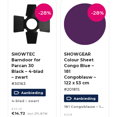
-28%
-28%
SHOWTEC
SHOWGEAR
Barndoor for
Colour Sheet
Parcan 30
Congo Blue –
Black – 4-blad
181
– zwart
Congoblauw –
122 x 53 cm
#30163
#20181S
Aanbieding
Aanbieding
4-blad – zwart
181 Congoblauw – 122 x 53 cm
€
20.45
Oorspronkelijke
Huidige
€
14.72
incl. 21% BTW
€
21.18