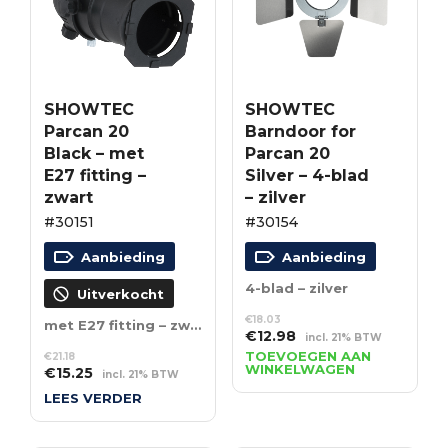
SHOWTEC
SHOWTEC
Parcan 20
Barndoor for
Black – met
Parcan 20
E27 fitting –
Silver – 4-blad
zwart
– zilver
#30151
#30154
Aanbieding
Aanbieding
4-blad – zilver
Uitverkocht
€
18.03
met E27 fitting – zwart
Oorspronkelijke
Huidige
€
12.98
incl. 21% BTW
prijs
prijs
TOEVOEGEN AAN
€
21.18
WINKELWAGEN
Oorspronkelijke
Huidige
€
15.25
was:
is:
incl. 21% BTW
prijs
prijs
€18.03.
€12.98.
LEES VERDER
was:
is:
€21.18.
€15.25.