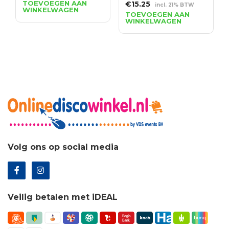
prijs
prijs
TOEVOEGEN AAN
Oorspronkelijke
Huidige
€
15.25
incl. 21% BTW
WINKELWAGEN
was:
is:
prijs
prijs
TOEVOEGEN AAN
€20.45.
€14.72.
WINKELWAGEN
was:
is:
€21.18.
€15.25.
Volg ons op social media
Veilig betalen met iDEAL