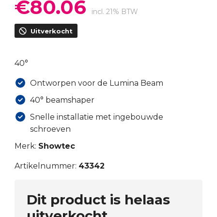
€
80.06
Oorspronkelijke
Huidige
prijs
prijs
incl. 21% BTW
was:
is:
Uitverkocht
€111.20.
€80.06.
40°
Ontworpen voor de Lumina Beam
40° beamshaper
Snelle installatie met ingebouwde
schroeven
Merk:
Showtec
Artikelnummer:
43342
Dit product is helaas
uitverkocht