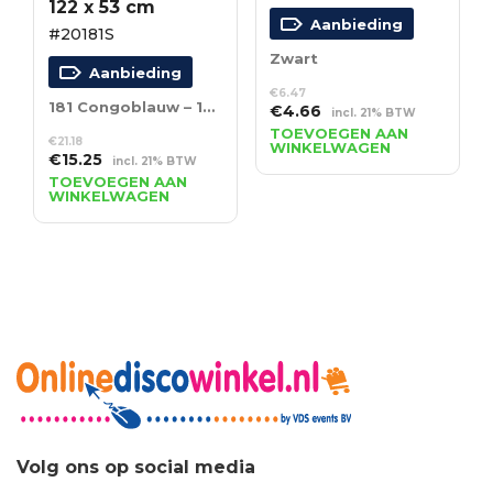
122 x 53 cm
Aanbieding
#20181S
Zwart
Aanbieding
€
6.47
181 Congoblauw – 122 x 53 cm
Oorspronkelijke
Huidige
€
4.66
incl. 21% BTW
prijs
prijs
TOEVOEGEN AAN
€
21.18
WINKELWAGEN
was:
is:
Oorspronkelijke
Huidige
€
15.25
incl. 21% BTW
€6.47.
€4.66.
prijs
prijs
TOEVOEGEN AAN
WINKELWAGEN
was:
is:
€21.18.
€15.25.
Volg ons op social media