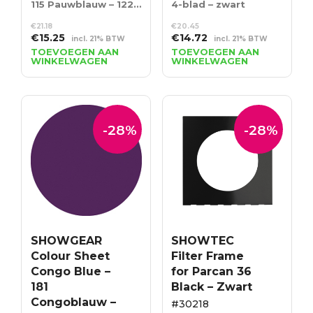
115 Pauwblauw – 122 x 53 cm
4-blad – zwart
€
21.18
€
20.45
Oorspronkelijke
Huidige
Oorspronkelijke
Huidige
€
15.25
€
14.72
incl. 21% BTW
incl. 21% BTW
prijs
prijs
prijs
prijs
TOEVOEGEN AAN
TOEVOEGEN AAN
WINKELWAGEN
WINKELWAGEN
was:
is:
was:
is:
€21.18.
€15.25.
€20.45.
€14.72.
-28%
-28%
SHOWGEAR
SHOWTEC
Colour Sheet
Filter Frame
Congo Blue –
for Parcan 36
181
Black – Zwart
Congoblauw –
#30218