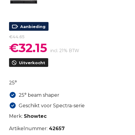
Aanbieding
€
44.65
€
32.15
Oorspronkelijke
Huidige
prijs
prijs
incl. 21% BTW
was:
is:
Uitverkocht
€44.65.
€32.15.
25°
25° beam shaper
Geschikt voor Spectra-serie
Merk:
Showtec
Artikelnummer:
42657