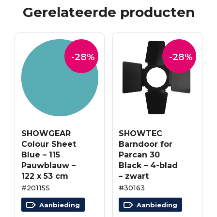
Gerelateerde producten
-28%
-28%
SHOWGEAR
SHOWTEC
Colour Sheet
Barndoor for
Blue – 115
Parcan 30
Pauwblauw –
Black – 4-blad
122 x 53 cm
– zwart
#20115S
#30163
Aanbieding
Aanbieding