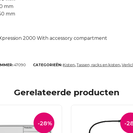
550 mm
150 mm
x Xpression 2000 With accessory compartment
47090
Kisten
Tassen, racks en kisten
Verlic
UMMER:
CATEGORIEËN:
,
,
Gerelateerde producten
-28%
-2