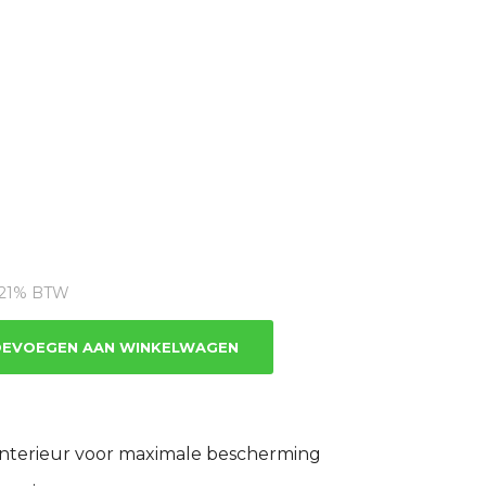
dige
s
. 21% BTW
7.98.
EVOEGEN AAN WINKELWAGEN
nterieur voor maximale bescherming