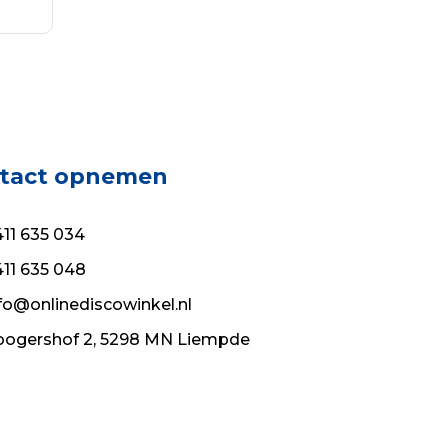
tact opnemen
11 635 034
11 635 048
fo@onlinediscowinkel.nl
ogershof 2, 5298 MN Liempde