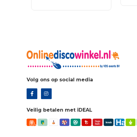
TO
prijs
prijs
was
WI
LEES VERDER
was:
is:
€5.
€6.96.
€5.01.
Volg ons op social media
Veilig betalen met iDEAL