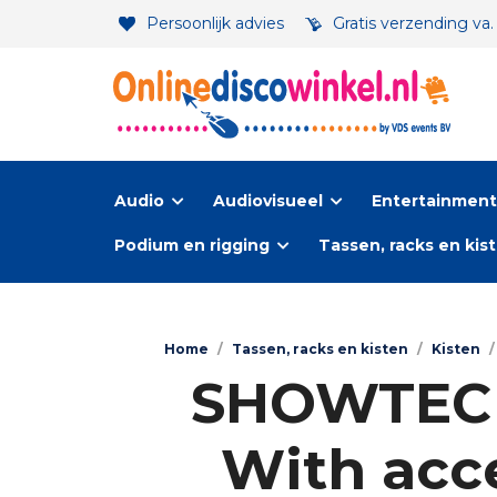
Persoonlijk advies
Gratis verzending va
Audio
Audiovisueel
Entertainment-
Podium en rigging
Tassen, racks en kis
Home
/
Tassen, racks en kisten
/
Kisten
/
SHOWTEC C
With acc