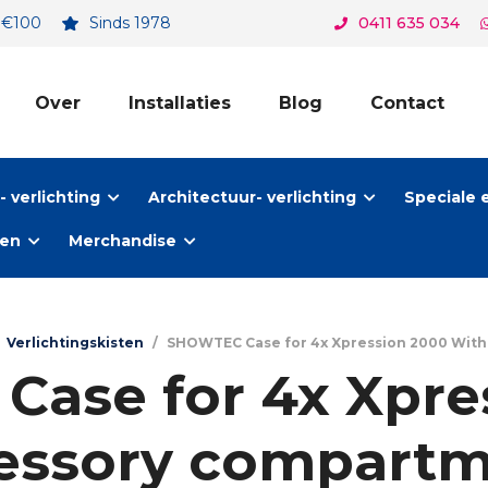
. €100
Sinds 1978
0411 635 034
Over
Installaties
Blog
Contact
 verlichting
Architectuur- verlichting
Speciale 
ten
Merchandise
Verlichtingskisten
/
SHOWTEC Case for 4x Xpression 2000 With
ase for 4x Xpre
essory compartm