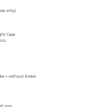
use only)
ight Case
 pcs
ake + without brake
400 mm