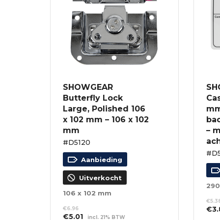
SHOWGEAR
SH
Butterfly Lock
Cas
Large, Polished 106
mm
x 102 mm – 106 x 102
ba
mm
– 
ach
#D5120
#D5
Aanbieding
Uitverkocht
106 x 102 mm
€
5.3
Oor
€
3
€
6.96
Oorspronkelijke
Huidige
€
5.01
prij
incl. 21% BTW