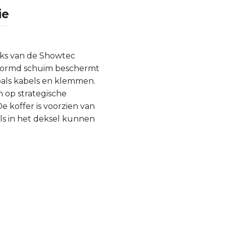
ie
tuks van de Showtec
evormd schuim beschermt
zoals kabels en klemmen.
 op strategische
e koffer is voorzien van
ls in het deksel kunnen