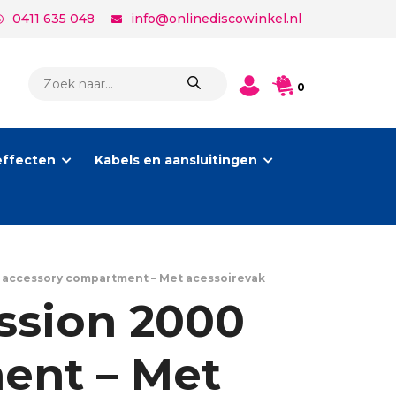
0411 635 048
info@onlinediscowinkel.nl
PRODUCTEN
0
ZOEKEN
effecten
Kabels en aansluitingen
 accessory compartment – Met acessoirevak
ssion 2000
ent – Met