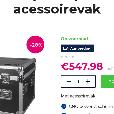
acessoirevak
Op voorraad
-28%
Aanbieding
€
761.09
€
547.98
Oorspronkelijke
Hui
prijs
prij
incl
was:
is:
€761.09.
€54
TO
Met acessoirevak
CNC-bewerkt schuimi