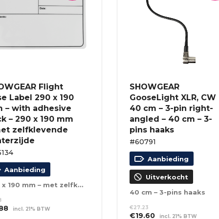
OWGEAR Flight
SHOWGEAR
e Label 290 x 190
GooseLight XLR, CW
 – with adhesive
40 cm – 3-pin right-
ck – 290 x 190 mm
angled – 40 cm – 3-
met zelfklevende
pins haaks
terzijde
#60791
134
Aanbieding
Aanbieding
Uitverkocht
290 x 190 mm – met zelfklevende achterzijde
40 cm – 3-pins haaks
8
spronkelijke
Huidige
.88
€
27.23
incl. 21% BTW
Oorspronkelijke
Huidige
€
19.60
s
prijs
incl. 21% BTW