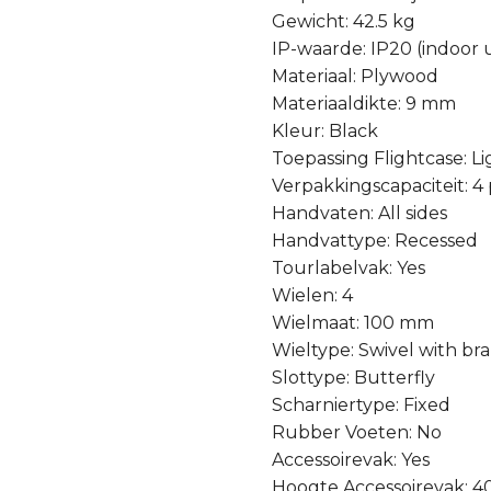
Gewicht: 42.5 kg
IP-waarde: IP20 (indoor 
Materiaal: Plywood
Materiaaldikte: 9 mm
Kleur: Black
Toepassing Flightcase: L
Verpakkingscapaciteit: 4
Handvaten: All sides
Handvattype: Recessed
Tourlabelvak: Yes
Wielen: 4
Wielmaat: 100 mm
Wieltype: Swivel with br
Slottype: Butterfly
Scharniertype: Fixed
Rubber Voeten: No
Accessoirevak: Yes
Hoogte Accessoirevak: 