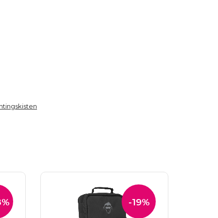
htingskisten
8%
-19%