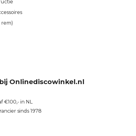
uctie
cessoires
 rem)
bij Onlinediscowinkel.nl
f €100,- in NL
ancier sinds 1978