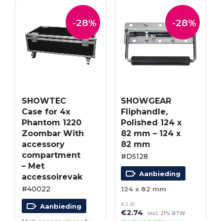
-28%
-28%
SHOWTEC
SHOWGEAR
Case for 4x
Fliphandle,
Phantom 1220
Polished 124 x
Zoombar With
82 mm – 124 x
accessory
82 mm
compartment
#D5128
– Met
Aanbieding
accessoirevak
#40022
124 x 82 mm
€
3.81
Aanbieding
Oorspronkelijke
Huidige
€
2.74
incl. 21% BTW