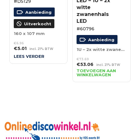
LED – 1U – 2x
#D5129
witte
Aanbieding
zwanenhals
LED
Uitverkocht
#60796
160 x 107 mm
Aanbieding
€
6.96
Oorspronkelijke
Huidige
€
5.01
incl. 21% BTW
1U – 2x witte zwanenhals LED
prijs
prijs
LEES VERDER
was:
is:
€
73.69
Oorspronkelijke
Huidige
€
53.06
incl. 21% BTW
€6.96.
€5.01.
prijs
prijs
TOEVOEGEN AAN
WINKELWAGEN
was:
is:
€73.69.
€53.06.