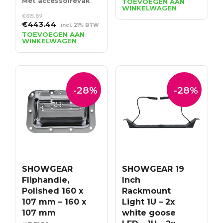
prijs
prijs
Met accessoirevak
TOEVOEGEN AAN
WINKELWAGEN
was:
is:
€
615.89
€3.81.
€2.74.
Oorspronkelijke
Huidige
€
443.44
incl. 21% BTW
prijs
prijs
TOEVOEGEN AAN
WINKELWAGEN
was:
is:
€615.89.
€443.44.
-28%
-28%
SHOWGEAR
SHOWGEAR 19
Fliphandle,
Inch
Polished 160 x
Rackmount
107 mm – 160 x
Light 1U – 2x
107 mm
white goose