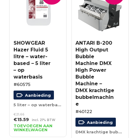
SHOWGEAR
ANTARI B-200
Hazer Fluid 5
High Output
litre – water-
Bubble
based – 5 liter
Machine DMX
– op
High Power
waterbasis
Bubble
Machine –
#60575
DMX krachtige
Aanbieding
bubbelmachin
e
5 liter – op waterbasis
#40122
€
21.66
Oorspronkelijke
Huidige
€
15.59
incl. 21% BTW
Aanbieding
prijs
prijs
TOEVOEGEN AAN
WINKELWAGEN
was:
is:
DMX krachtige bubbelmachine
€21.66.
€15.59.