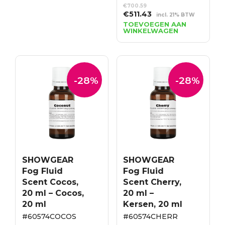
€
700.59
Oorspronkelijke
Huidige
€
511.43
incl. 21% BTW
prijs
prijs
TOEVOEGEN AAN
WINKELWAGEN
was:
is:
€700.59.
€511.43.
-28%
-28%
SHOWGEAR
SHOWGEAR
Fog Fluid
Fog Fluid
Scent Cocos,
Scent Cherry,
20 ml – Cocos,
20 ml –
20 ml
Kersen, 20 ml
#60574COCOS
#60574CHERR