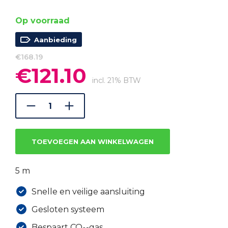
Op voorraad
Aanbieding
€
168.19
€
121.10
Oorspronkelijke
Huidige
prijs
prijs
incl. 21% BTW
was:
is:
€168.19.
€121.10.
TOEVOEGEN AAN WINKELWAGEN
5 m
Snelle en veilige aansluiting
Gesloten systeem
Bespaart CO₂-gas