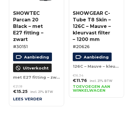
SHOWTEC
SHOWGEAR C-
Parcan 20
Tube T8 Skin –
Black – met
126C – Mauve –
E27 fitting –
kleurvast filter
zwart
– 1200 mm
#30151
#20626
Aanbieding
Aanbieding
126C – Mauve – kleurvast filter – 1200 mm
Uitverkocht
€
16.34
met E27 fitting – zwart
Oorspronkelijke
Huidige
€
11.76
incl. 21% BTW
prijs
prijs
TOEVOEGEN AAN
€
21.18
WINKELWAGEN
Oorspronkelijke
Huidige
€
15.25
was:
is:
incl. 21% BTW
prijs
prijs
€16.34.
€11.76.
LEES VERDER
was:
is:
€21.18.
€15.25.