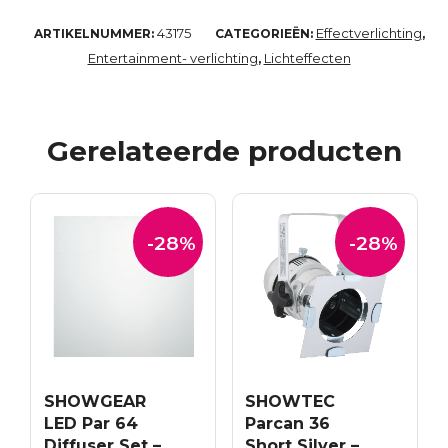
43175
Effectverlichting
ARTIKELNUMMER:
CATEGORIEËN:
,
Entertainment- verlichting
Lichteffecten
,
Gerelateerde producten
-28%
-28%
SHOWGEAR
SHOWTEC
LED Par 64
Parcan 36
Diffuser Set –
Short Silver –