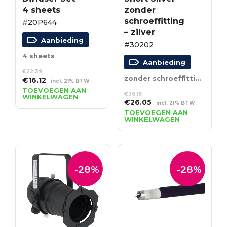
4 sheets
zonder
schroeffitting
#20P644
– zilver
Aanbieding
#30202
4 sheets
Aanbieding
€
22.39
zonder schroeffitting – zilver
Oorspronkelijke
Huidige
€
16.12
incl. 21% BTW
prijs
prijs
TOEVOEGEN AAN
€
36.18
WINKELWAGEN
was:
is:
Oorspronkelijke
Huidige
€
26.05
incl. 21% BTW
€22.39.
€16.12.
prijs
prijs
TOEVOEGEN AAN
WINKELWAGEN
was:
is:
€36.18.
€26.05.
-28%
-28%