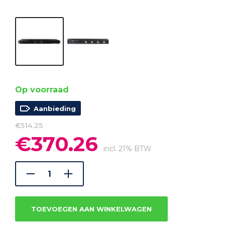
Op voorraad
Aanbieding
€
514.25
€
370.26
Oorspronkelijke
Huidige
prijs
prijs
incl. 21% BTW
was:
is:
€514.25.
€370.26.
TOEVOEGEN AAN WINKELWAGEN