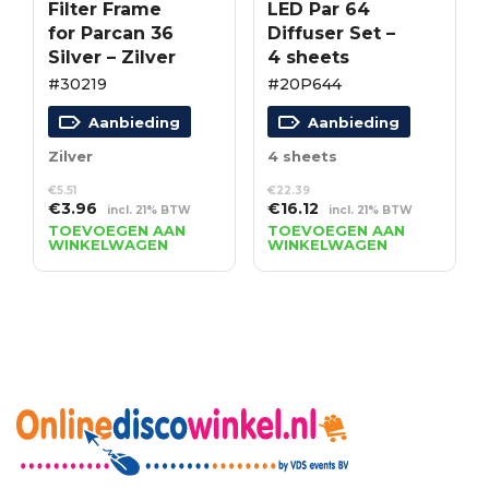
Filter Frame
LED Par 64
for Parcan 36
Diffuser Set –
Silver – Zilver
4 sheets
#30219
#20P644
Aanbieding
Aanbieding
Zilver
4 sheets
€
5.51
€
22.39
Oorspronkelijke
Huidige
Oorspronkelijke
Huidige
€
3.96
€
16.12
incl. 21% BTW
incl. 21% BTW
prijs
prijs
prijs
prijs
TOEVOEGEN AAN
TOEVOEGEN AAN
WINKELWAGEN
WINKELWAGEN
was:
is:
was:
is:
€5.51.
€3.96.
€22.39.
€16.12.