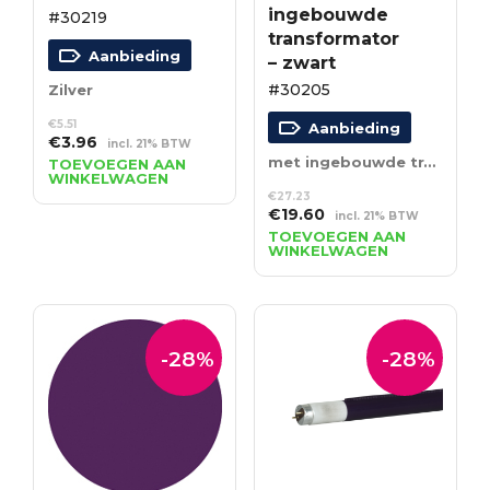
ingebouwde
#30219
transformator
Aanbieding
– zwart
#30205
Zilver
€
5.51
Aanbieding
Oorspronkelijke
Huidige
€
3.96
incl. 21% BTW
prijs
prijs
met ingebouwde transformator – zwart
TOEVOEGEN AAN
WINKELWAGEN
was:
is:
€
27.23
€5.51.
€3.96.
Oorspronkelijke
Huidige
€
19.60
incl. 21% BTW
prijs
prijs
TOEVOEGEN AAN
WINKELWAGEN
was:
is:
€27.23.
€19.60.
-28%
-28%