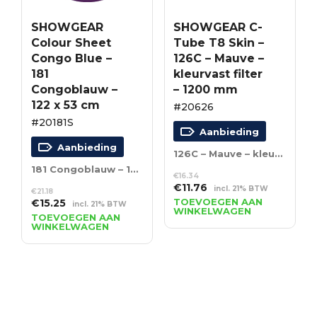
SHOWGEAR
SHOWGEAR C-
Colour Sheet
Tube T8 Skin –
Congo Blue –
126C – Mauve –
181
kleurvast filter
Congoblauw –
– 1200 mm
122 x 53 cm
#20626
#20181S
Aanbieding
Aanbieding
126C – Mauve – kleurvast filter – 1200 mm
181 Congoblauw – 122 x 53 cm
€
16.34
Oorspronkelijke
Huidige
€
11.76
incl. 21% BTW
€
21.18
prijs
prijs
Oorspronkelijke
Huidige
TOEVOEGEN AAN
€
15.25
incl. 21% BTW
WINKELWAGEN
was:
is:
prijs
prijs
TOEVOEGEN AAN
WINKELWAGEN
€16.34.
€11.76.
was:
is:
€21.18.
€15.25.