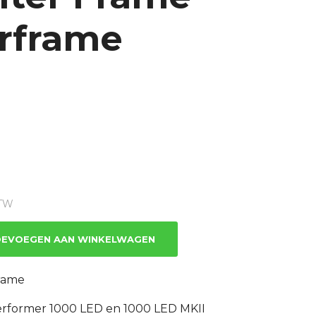
erframe
e
BTW
EVOEGEN AAN WINKELWAGEN
frame
Performer 1000 LED en 1000 LED MKII