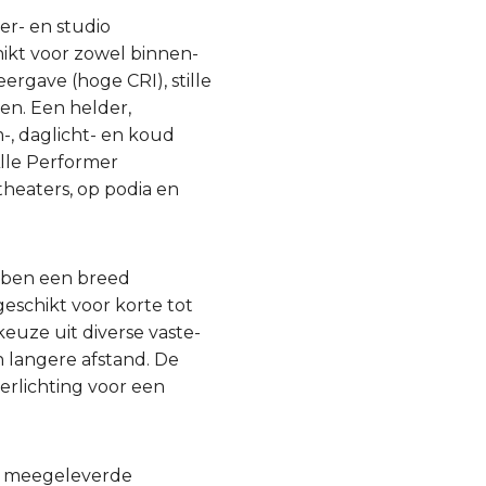
er- en studio
hikt voor zowel binnen-
rgave (hoge CRI), stille
en. Een helder,
-, daglicht- en koud
lle Performer
heaters, op podia en
ebben een breed
eschikt voor korte tot
euze uit diverse vaste-
 langere afstand. De
rlichting voor een
of meegeleverde