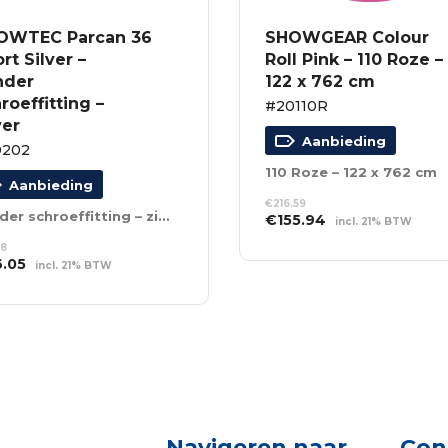
OWTEC Parcan 36
SHOWGEAR Colour
rt Silver –
Roll Pink – 110 Roze –
nder
122 x 762 cm
roeffitting –
#20110R
ver
Aanbieding
0202
110 Roze – 122 x 762 cm
Aanbieding
€
216.59
zonder schroeffitting – zilver
Oorspronkelijke
Huidige
€
155.94
incl. 21% BTW
prijs
prijs
TOEVOEGEN AAN
18
was:
is:
WINKELWAGEN
spronkelijke
Huidige
6.05
incl. 21% BTW
€216.59.
€155.94.
s
prijs
EVOEGEN AAN
:
is:
NKELWAGEN
.18.
€26.05.
Navigeren naar
Con