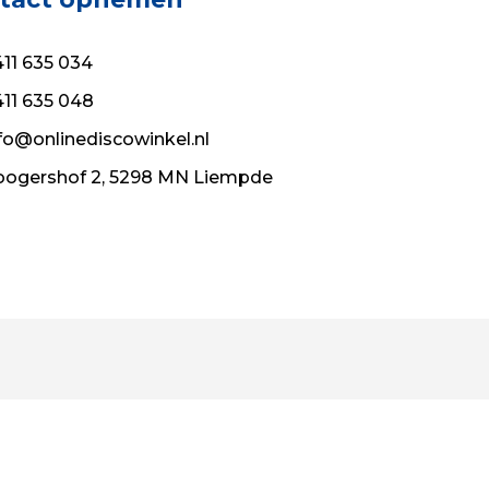
11 635 034
11 635 048
fo@onlinediscowinkel.nl
ogershof 2, 5298 MN Liempde