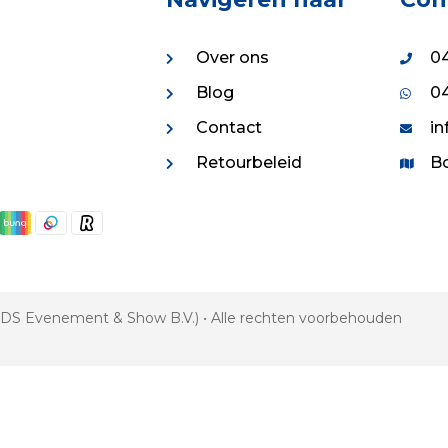
Over ons
04
Blog
04
Contact
in
Retourbeleid
Bo
 VDS Evenement & Show B.V.) • Alle rechten voorbehouden