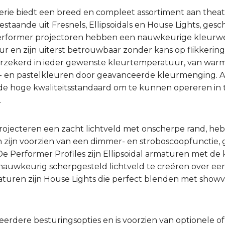
rie biedt een breed en compleet assortiment aan theat
estaande uit Fresnels, Ellipsoidals en House Lights, gesc
 Performer projectoren hebben een nauwkeurige kleurwee
r en zijn uiterst betrouwbaar zonder kans op flikkering
 verzekerd in ieder gewenste kleurtemperatuur, van warm
ge- en pastelkleuren door geavanceerde kleurmenging. A
e hoge kwaliteitsstandaard om te kunnen opereren in t
.
rojecteren een zacht lichtveld met onscherpe rand, h
 zijn voorzien van een dimmer- en stroboscoopfunctie, g
e Performer Profiles zijn Ellipsoidal armaturen met de k
uwkeurig scherpgesteld lichtveld te creëren over een
uren zijn House Lights die perfect blenden met showve
eerdere besturingsopties en is voorzien van optionele 