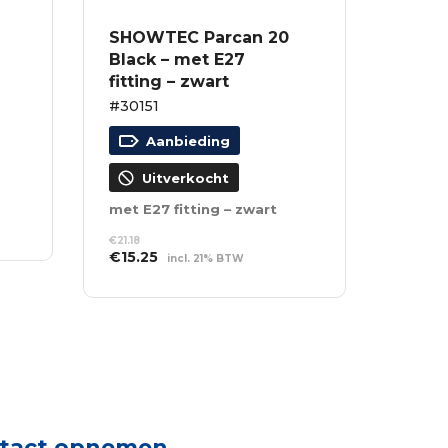
SHOWTEC Parcan 20
Black – met E27
fitting – zwart
#30151
Aanbieding
Uitverkocht
met E27 fitting – zwart
€
21.18
Oorspronkelijke
Huidige
€
15.25
incl. 21% BTW
prijs
prijs
LEES VERDER
was:
is:
€21.18.
€15.25.
tact opnemen