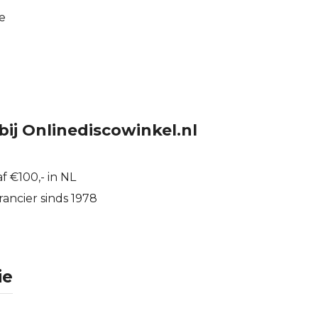
e
bij Onlinediscowinkel.nl
f €100,- in NL
ancier sinds 1978
ie