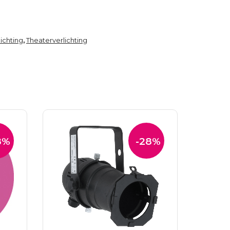
ichting
Theaterverlichting
,
8%
-28%