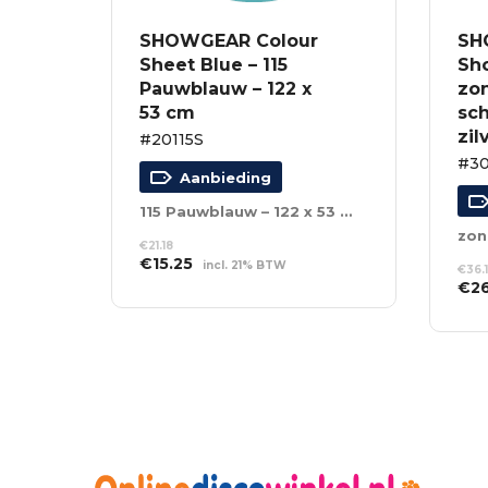
SHOWGEAR Colour
SH
Sheet Blue – 115
Sho
Pauwblauw – 122 x
zo
53 cm
sch
zil
#20115S
#3
Aanbieding
115 Pauwblauw – 122 x 53 cm
€
21.18
Oorspronkelijke
Huidige
€
15.25
incl. 21% BTW
€
36.
prijs
prijs
Oor
€
2
TOEVOEGEN AAN
was:
is:
WINKELWAGEN
prij
TO
€21.18.
€15.25.
was
WI
€36