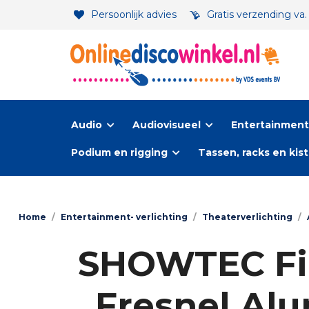
Persoonlijk advies
Gratis verzending va
Audio
Audiovisueel
Entertainment-
Podium en rigging
Tassen, racks en kis
Home
/
Entertainment- verlichting
/
Theaterverlichting
/
SHOWTEC Fil
Fresnel Alu