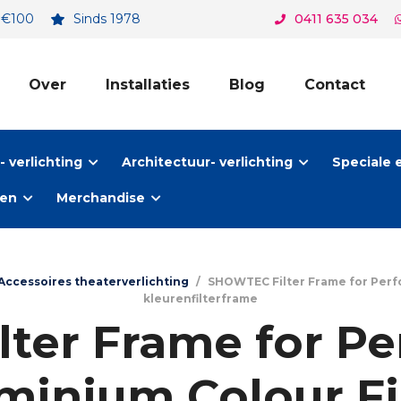
. €100
Sinds 1978
0411 635 034
Over
Installaties
Blog
Contact
 verlichting
Architectuur- verlichting
Speciale 
ten
Merchandise
Accessoires theaterverlichting
/
SHOWTEC Filter Frame for Perfo
kleurenfilterframe
ter Frame for Pe
minium Colour Fi