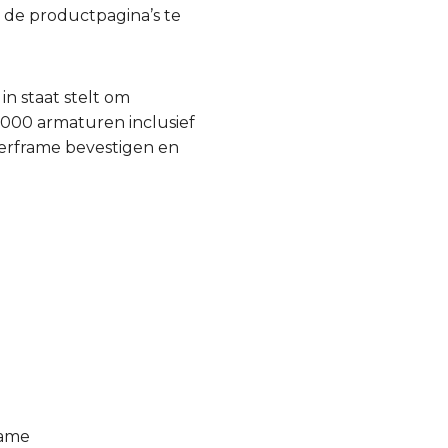
n de productpagina’s te
in staat stelt om
1000 armaturen inclusief
terframe bevestigen en
rame