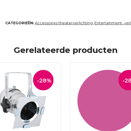
Accessoires theaterverlichting
Entertainment- verl
CATEGORIEËN:
,
Gerelateerde producten
-28%
-2