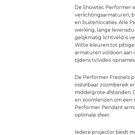
De Showtec Performer se
verlichtingsarmaturen, b
en buitenlocaties. Alle
werking, lange levensduu
gelijkmatig lichtveld is
Witte kleuren tot pitti
armaturen voldoen aan d
tijdens tv/video opnames
De Performer Fresnels p
instelbaar zoombereik en
middelgrote afstanden. D
en zoomlenzen om een na
Performer Pendant armat
optimale sfeer.
Iedere projector biedt m