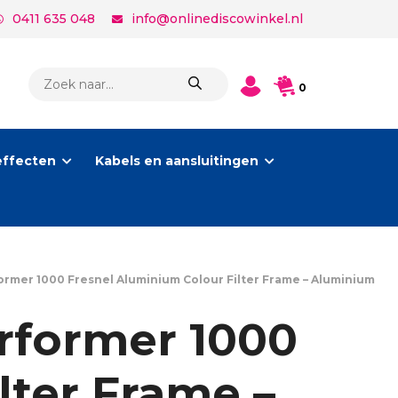
0411 635 048
info@onlinediscowinkel.nl
PRODUCTEN
0
ZOEKEN
effecten
Kabels en aansluitingen
rmer 1000 Fresnel Aluminium Colour Filter Frame – Aluminium
rformer 1000
lter Frame –