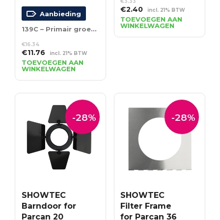
€
3.33
Oorspronkelijke
Huidige
€
2.40
incl. 21% BTW
Aanbieding
prijs
prijs
TOEVOEGEN AAN
WINKELWAGEN
was:
is:
139C – Primair groen – kleurvast filter – 1200 mm
€3.33.
€2.40.
€
16.34
Oorspronkelijke
Huidige
€
11.76
incl. 21% BTW
prijs
prijs
TOEVOEGEN AAN
WINKELWAGEN
was:
is:
€16.34.
€11.76.
-28%
-28%
SHOWTEC
SHOWTEC
Barndoor for
Filter Frame
Parcan 20
for Parcan 36