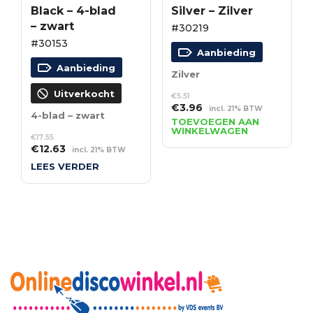
Black – 4-blad
Silver – Zilver
– zwart
#30219
#30153
Aanbieding
Aanbieding
Zilver
Uitverkocht
€
5.51
Oorspronkelijke
Huidige
€
3.96
incl. 21% BTW
4-blad – zwart
prijs
prijs
TOEVOEGEN AAN
WINKELWAGEN
was:
is:
€
17.55
€5.51.
€3.96.
Oorspronkelijke
Huidige
€
12.63
incl. 21% BTW
prijs
prijs
LEES VERDER
was:
is:
€17.55.
€12.63.