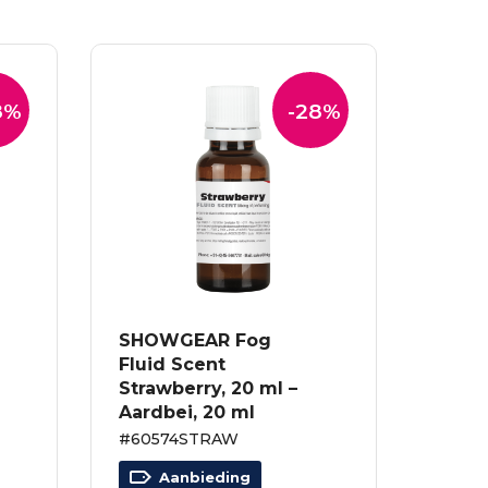
8%
-28%
SHOWGEAR Fog
Fluid Scent
Strawberry, 20 ml –
Aardbei, 20 ml
#60574STRAW
Aanbieding