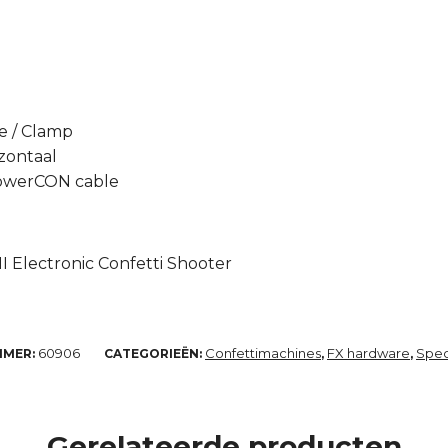
e / Clamp
zontaal
powerCON cable
I Electronic Confetti Shooter
60906
Confettimachines
FX hardware
Spec
MMER:
CATEGORIEËN:
,
,
Gerelateerde producten