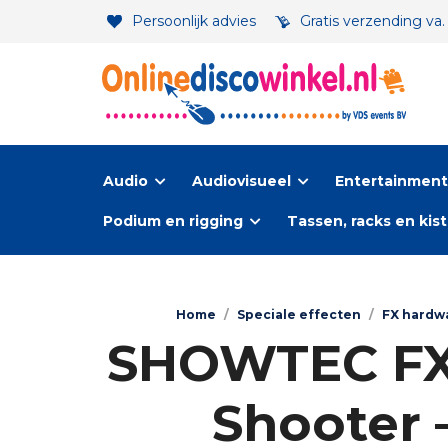
Persoonlijk advies
Gratis verzending va
Audio
Audiovisueel
Entertainment-
Podium en rigging
Tassen, racks en kis
Home
/
Speciale effecten
/
FX hardw
SHOWTEC FX S
Shooter 