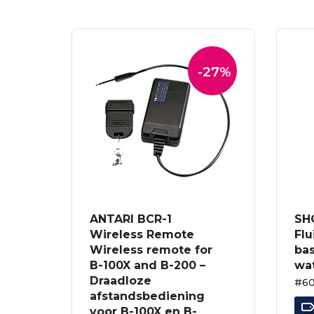
-27%
ANTARI BCR-1
SH
Wireless Remote
Flu
Wireless remote for
bas
B-100X and B-200 –
wa
Draadloze
#60
afstandsbediening
voor B-100X en B-