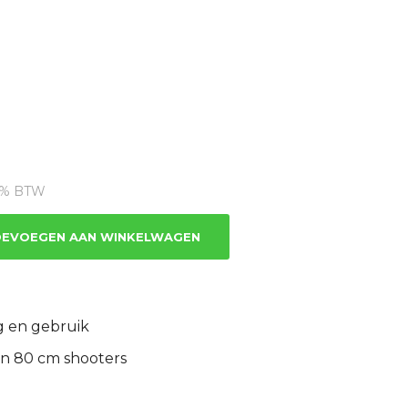
ige
21% BTW
.16.
EVOEGEN AAN WINKELWAGEN
g en gebruik
en 80 cm shooters