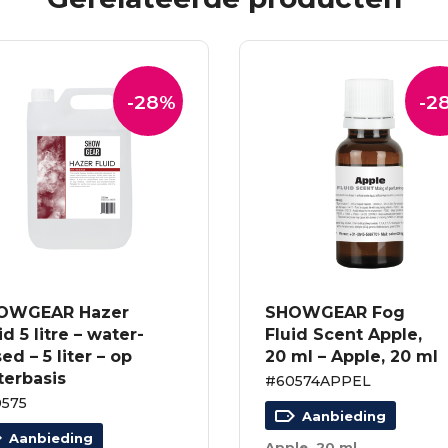
-28%
-2
OWGEAR Hazer
SHOWGEAR Fog
id 5 litre – water-
Fluid Scent Apple,
ed – 5 liter – op
20 ml – Apple, 20 ml
terbasis
#60574APPEL
575
Aanbieding
Aanbieding
Apple, 20 ml