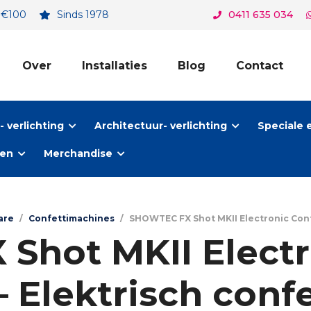
. €100
Sinds 1978
0411 635 034
Over
Installaties
Blog
Contact
 verlichting
Architectuur- verlichting
Speciale 
ten
Merchandise
are
/
Confettimachines
/
SHOWTEC FX Shot MKII Electronic Conf
hot MKII Electr
– Elektrisch conf