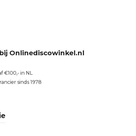
bij Onlinediscowinkel.nl
f €100,- in NL
ancier sinds 1978
ie