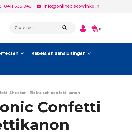
0411 635 048
info@onlinediscowinkel.nl
PRODUCTEN
0
ZOEKEN
effecten
Kabels en aansluitingen
etti Shooter – Elektrisch confettikanon
onic Confetti
ettikanon