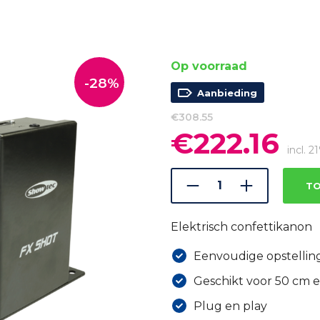
Op voorraad
-28%
Aanbieding
€
308.55
€
222.16
Oorspronkelijke
Huid
prijs
prijs
incl. 
was:
is:
€308.55.
€222
TO
Elektrisch confettikanon
Eenvoudige opstellin
Geschikt voor 50 cm 
Plug en play