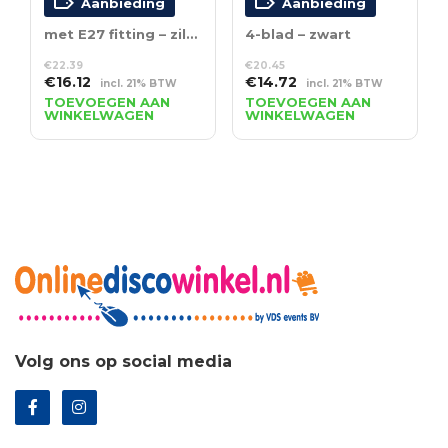
Aanbieding
Aanbieding
met E27 fitting – zilver
4-blad – zwart
€
22.39
€
20.45
Oorspronkelijke
Huidige
Oorspronkelijke
Huidige
€
16.12
€
14.72
incl. 21% BTW
incl. 21% BTW
prijs
prijs
prijs
prijs
TOEVOEGEN AAN
TOEVOEGEN AAN
WINKELWAGEN
WINKELWAGEN
was:
is:
was:
is:
€22.39.
€16.12.
€20.45.
€14.72.
Volg ons op social media