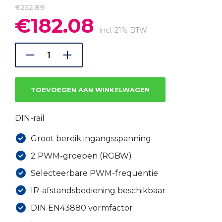
€
252.89
€
182.08
Oorspronkelijke
Huidige
prijs
prijs
incl. 21% BTW
was:
is:
€252.89.
€182.08.
TOEVOEGEN AAN WINKELWAGEN
DIN-rail
Groot bereik ingangsspanning
2 PWM-groepen (RGBW)
Selecteerbare PWM-frequentie
IR-afstandsbediening beschikbaar
DIN EN43880 vormfactor