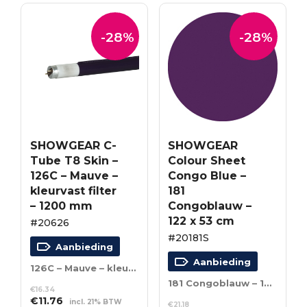
-28%
-28%
SHOWGEAR C-
SHOWGEAR
Tube T8 Skin –
Colour Sheet
126C – Mauve –
Congo Blue –
kleurvast filter
181
– 1200 mm
Congoblauw –
122 x 53 cm
#20626
#20181S
Aanbieding
Aanbieding
126C – Mauve – kleurvast filter – 1200 mm
181 Congoblauw – 122 x 53 cm
€
16.34
Oorspronkelijke
Huidige
€
11.76
incl. 21% BTW
€
21.18