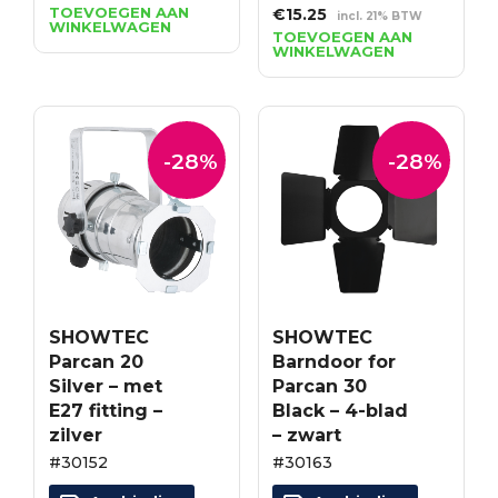
prijs
prijs
TOEVOEGEN AAN
Oorspronkelijke
Huidige
€
15.25
incl. 21% BTW
WINKELWAGEN
was:
is:
prijs
prijs
TOEVOEGEN AAN
€16.34.
€11.76.
WINKELWAGEN
was:
is:
€21.18.
€15.25.
-28%
-28%
SHOWTEC
SHOWTEC
Parcan 20
Barndoor for
Silver – met
Parcan 30
E27 fitting –
Black – 4-blad
zilver
– zwart
#30152
#30163