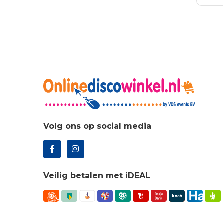
was
WI
€27
Volg ons op social media
Veilig betalen met iDEAL