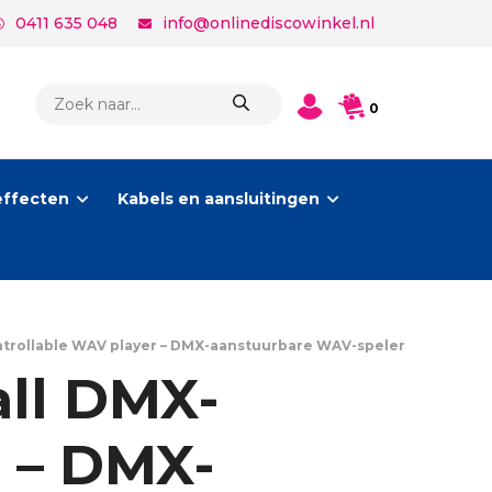
0411 635 048
info@onlinediscowinkel.nl
PRODUCTEN
0
ZOEKEN
effecten
Kabels en aansluitingen
trollable WAV player – DMX-aanstuurbare WAV-speler
ll DMX-
 – DMX-