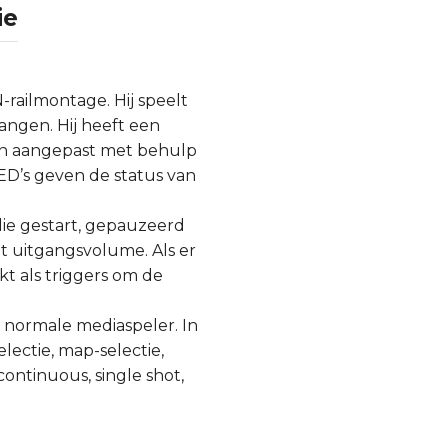
ie
railmontage. Hij speelt
angen. Hij heeft een
en aangepast met behulp
ED’s geven de status van
die gestart, gepauzeerd
t uitgangsvolume. Als er
t als triggers om de
n normale mediaspeler. In
lectie, map-selectie,
continuous, single shot,