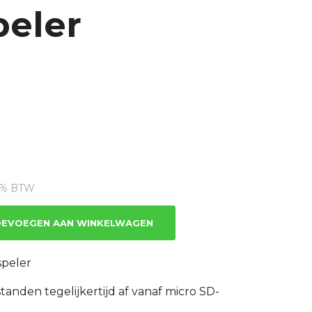
eler
ige
21% BTW
.16.
EVOEGEN AAN WINKELWAGEN
peler
tanden tegelijkertijd af vanaf micro SD-