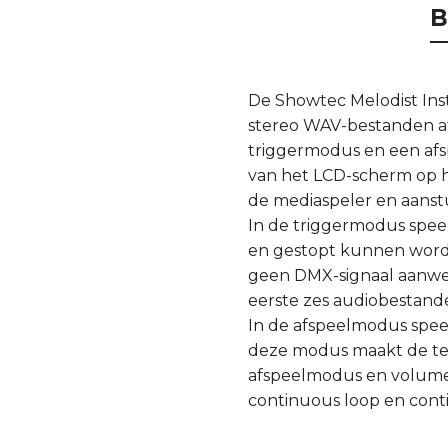
B
De Showtec Melodist Ins
stereo WAV-bestanden af
triggermodus en een af
van het LCD-scherm op h
de mediaspeler en aanst
In de triggermodus speel
en gestopt kunnen worde
geen DMX-signaal aanwez
eerste zes audiobestande
In de afspeelmodus speel
deze modus maakt de term
afspeelmodus en volume t
continuous loop en con