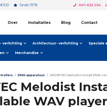
. €100
Sinds 1978
0411 635 034
Over
Installaties
Blog
Contact
 verlichting
Architectuur- verlichting
Speciale 
ten
Merchandise
trollers
/
DMX-apparatuur
/
SHOWTEC Melodist Install DMX-con
C Melodist Insta
lable WAV player