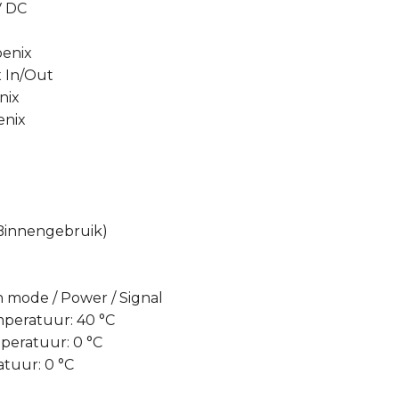
V DC
oenix
 In/Out
nix
enix
 Binnengebruik)
n mode / Power / Signal
peratuur: 40 °C
eratuur: 0 °C
atuur: 0 °C