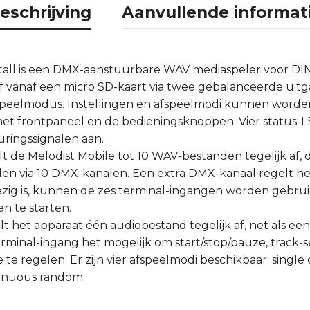
eschrijving
Aanvullende informat
tall is een DMX-aanstuurbare WAV mediaspeler voor DIN-
 vanaf een micro SD-kaart via twee gebalanceerde uitg
speelmodus. Instellingen en afspeelmodi kunnen word
et frontpaneel en de bedieningsknoppen. Vier status-L
uringssignalen aan.
t de Melodist Mobile tot 10 WAV-bestanden tegelijk af, 
n via 10 DMX-kanalen. Een extra DMX-kanaal regelt he
ig is, kunnen de zes terminal-ingangen worden gebruik
n te starten.
t het apparaat één audiobestand tegelijk af, net als ee
inal-ingang het mogelijk om start/stop/pauze, track-se
e regelen. Er zijn vier afspeelmodi beschikbaar: single 
tinuous random.