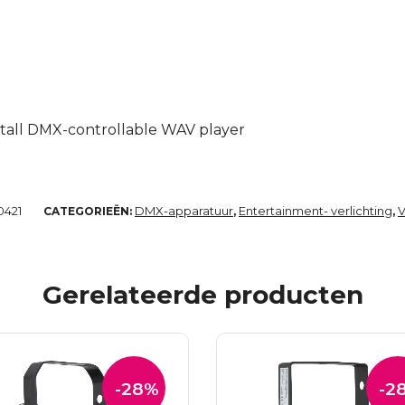
stall DMX-controllable WAV player
0421
DMX-apparatuur
Entertainment- verlichting
V
CATEGORIEËN:
,
,
Gerelateerde producten
-28%
-2