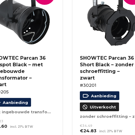
OWTEC Parcan 36
SHOWTEC Parcan 36
spot Black – met
Short Black – zonder
gebouwde
schroeffitting –
nsformator –
zwart
art
#30201
0205
Aanbieding
Aanbieding
Uitverkocht
met ingebouwde transformator – zwart
zo
23
spronkelijke
Huidige
9.60
€
34.49
incl. 21% BTW
Oorspronkelijke
Huidige
€
24.83
s
prijs
incl. 21% BTW
EVOEGEN AAN