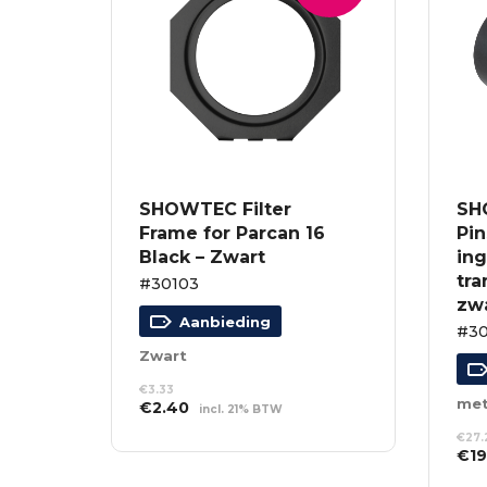
SHOWTEC Filter
SH
Frame for Parcan 16
Pin
Black – Zwart
in
tra
#30103
zw
Aanbieding
#3
Zwart
€
3.33
Oorspronkelijke
Huidige
€
2.40
incl. 21% BTW
prijs
prijs
TOEVOEGEN AAN
€
27.
was:
is:
WINKELWAGEN
Oor
€
1
€3.33.
€2.40.
prij
TO