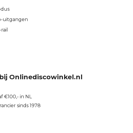
odus
o-uitgangen
rail
bij Onlinediscowinkel.nl
f €100,- in NL
ancier sinds 1978