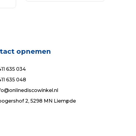
was:
is:
€18.03.
€12.98.
tact opnemen
11 635 034
11 635 048
fo@onlinediscowinkel.nl
ogershof 2, 5298 MN Liempde