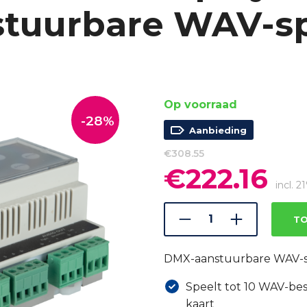
stuurbare WAV-sp
Op voorraad
-28%
Aanbieding
€
308.55
€
222.16
Oorspronkelijke
Huid
prijs
prijs
incl. 
was:
is:
€308.55.
€222
TO
DMX-aanstuurbare WAV-s
Speelt tot 10 WAV-bes
kaart