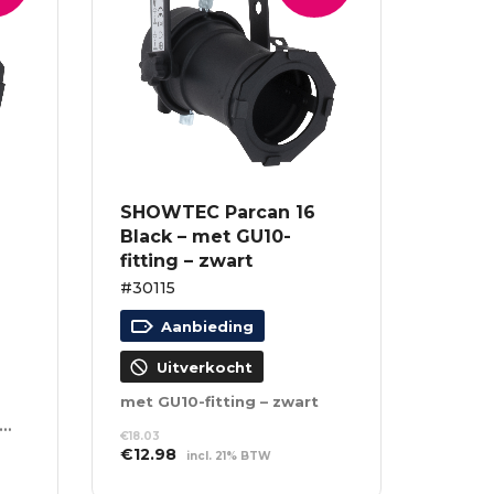
SHOWTEC Parcan 16
Black – met GU10-
fitting – zwart
#30115
Aanbieding
Uitverkocht
met GU10-fitting – zwart
nder schroeffitting – zwart
€
18.03
Oorspronkelijke
Huidige
€
12.98
incl. 21% BTW
prijs
prijs
LEES VERDER