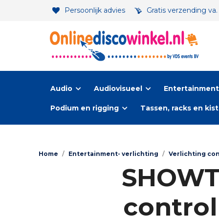
Persoonlijk advies
Gratis verzending va
Audio
Audiovisueel
Entertainment-
Podium en rigging
Tassen, racks en kis
Home
/
Entertainment- verlichting
/
Verlichting con
SHOWTE
control