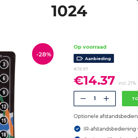
1024
Op voorraad
-28%
Aanbieding
€
19.97
€
14.37
Oorspronkelijke
Huidi
prijs
prijs
incl. 21
was:
is:
€19.97.
€14.37
TO
Optionele afstandsbedien
IR-afstandsbediening