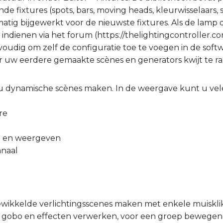
 fixtures (spots, bars, moving heads, kleurwisselaars,
atig bijgewerkt voor de nieuwste fixtures. Als de lamp d
k indienen via het forum (https://thelightingcontroller.
voudig om zelf de configuratie toe te voegen in de soft
uw eerdere gemaakte scènes en generators kwijt te ra
 u dynamische scènes maken. In de weergave kunt u vel
re
en en weergeven
anaal
ewikkelde verlichtingsscenes maken met enkele muiskli
n, gobo en effecten verwerken, voor een groep beweg