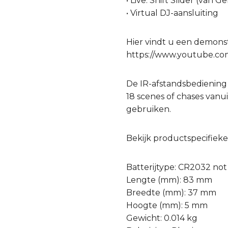
• Live: Shift Slider (van G
• Virtual DJ-aansluiting
Hier vindt u een demonst
https://www.youtube.c
De IR-afstandsbediening
18 scenes of chases vanui
gebruiken.
Bekijk productspecifieke
Batterijtype: CR2032 not
Lengte (mm): 83 mm
Breedte (mm): 37 mm
Hoogte (mm): 5 mm
Gewicht: 0.014 kg