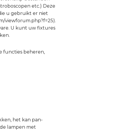
 stroboscopen etc.) Deze
ie u gebruikt er niet
com/viewforum.php?f=25).
ware. U kunt uw fixtures
ken.
e functies beheren,
kken, het kan pan-
ende lampen met