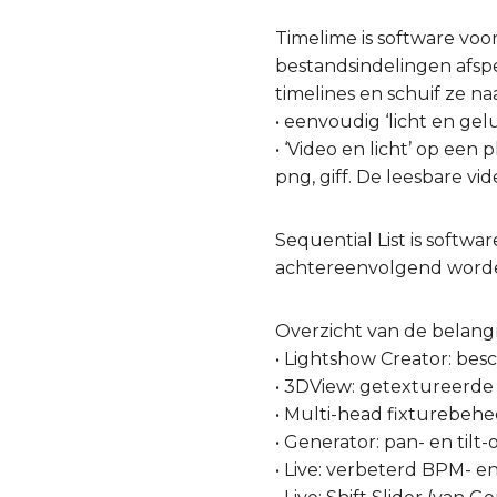
Timelime is software vo
bestandsindelingen afspe
timelines en schuif ze na
• eenvoudig ‘licht en ge
• ‘Video en licht’ op ee
png, giff. De leesbare v
Sequential List is softw
achtereenvolgend worde
Overzicht van de belang
• Lightshow Creator: be
• 3DView: getextureerde
• Multi-head fixturebehe
• Generator: pan- en tilt
• Live: verbeterd BPM- 