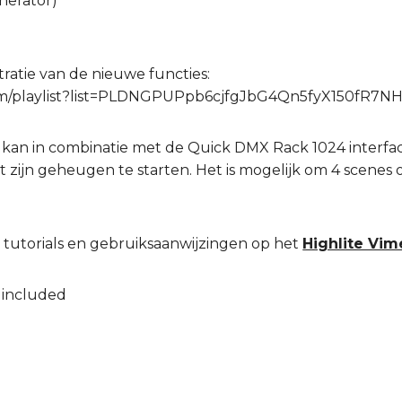
enerator)
ratie van de nieuwe functies:
om/playlist?list=PLDNGPUPpb6cjfgJbG4Qn5fyX150fR7N
 kan in combinatie met de Quick DMX Rack 1024 interf
t zijn geheugen te starten. Het is mogelijk om 4 scenes of
 tutorials en gebruiksaanwijzingen op het
Highlite Vim
 included