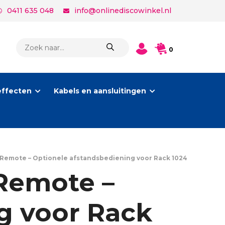
0411 635 048
info@onlinediscowinkel.nl
PRODUCTEN
0
ZOEKEN
effecten
Kabels en aansluitingen
emote – Optionele afstandsbediening voor Rack 1024
Remote –
g voor Rack