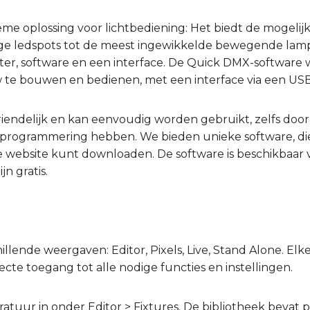
me oplossing voor lichtbediening: Het biedt de mogelijk
ge ledspots tot de meest ingewikkelde bewegende lam
ter, software en een interface. De Quick DMX-software
 te bouwen en bedienen, met een interface via een USB
riendelijk en kan eenvoudig worden gebruikt, zelfs doo
tprogrammering hebben. We bieden unieke software, die
 website kunt downloaden. De software is beschikbaar
jn gratis.
llende weergaven: Editor, Pixels, Live, Stand Alone. Elk
cte toegang tot alle nodige functies en instellingen.
ratuur in onder Editor > Fixtures. De bibliotheek bevat