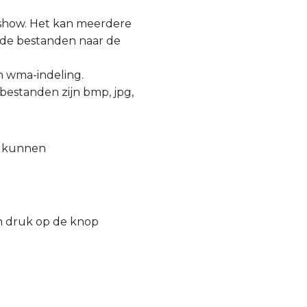
ashow. Het kan meerdere
p de bestanden naar de
en wma-indeling.
sbestanden zijn bmp, jpg,
es kunnen
en druk op de knop