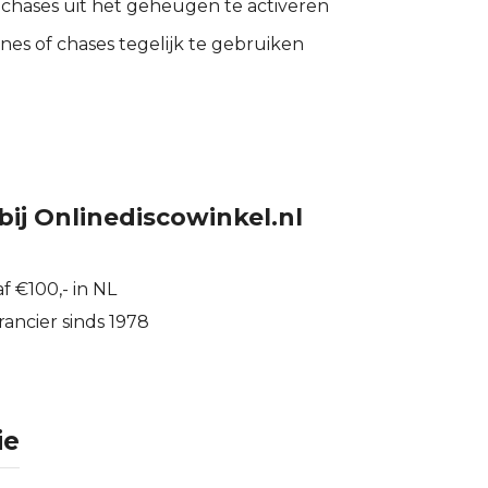
 chases uit het geheugen te activeren
nes of chases tegelijk te gebruiken
bij Onlinediscowinkel.nl
f €100,- in NL
ancier sinds 1978
ie