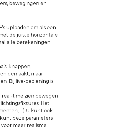
mers, bewegingen en
F’s uploaden om als een
et de juiste horizontale
 zal alle berekeningen
a’s, knoppen,
den gemaakt, maar
. Bij live-bediening is
n real-time zien bewegen
ichtingsfixtures. Het
umenten, …) U kunt ook
 U kunt deze parameters
 voor meer realisme.