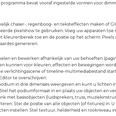
t programma bevat vooraf ingestelde vormen voor dim
elijk chaser-, regenboog- en teksteffecten maken of GI
eerde pixelshow te gebruiken. Voeg uw apparaten toe m
 het kleurenbereik toe en de positie op het scherm. Pixels
aardes genereren.
pelen en bewerken afhankelijk van uw behoeften (pagin
ppen kunnen voor kleuren, effecten en bewegingen wor
 verlichtingsscene of timeline-multimediabestand starten
ditor te overschrijven.
odium in drie dimensies weergeven en kunt u lichten i
 Stel het podiumformaat in en plaats uw objecten en verl
k met basisobjecten (luidsprekers, truss, muziekinstr
ren. Stel de positie van alle objecten (of fixtures) in.
ten instellen. Stel textuur, helderheid en rookniveau in