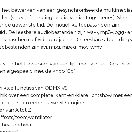
or het bewerken van een gesynchroniseerde multimedi
len (video, afbeelding, audio, verlichtingsscenes). Slee
ar de gewenste tijd. De mogelijke toepassingen zijn:
luid’. De leesbare audiobestanden zijn wav-, mp3-, ogg- 
n plasmascherm of videoprojector. De leesbare afbeelding
ideobestanden zijn avi, mpg, mpeg, mov, wmv.
are voor het bewerken van een lijst met scènes. De scèn
n afgespeeld met de knop ‘Go’.
rijkste functies van QDMX V9:
schik over een complete, kant-en-klare lichtshow met e
 objecten en een nieuwe 3D-engine
er van A tot Z
-offsets/zoom/ventilator
en beat-beheer