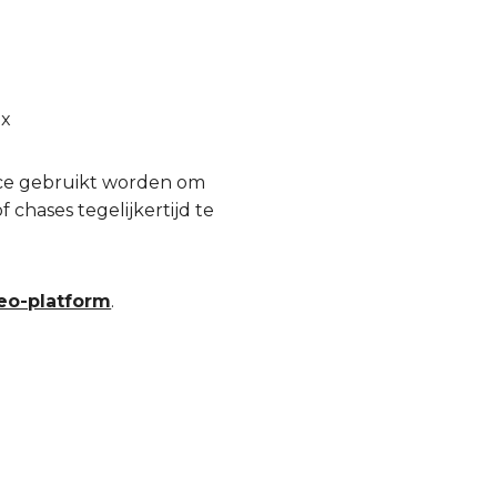
Hx
ace gebruikt worden om
 chases tegelijkertijd te
eo-platform
.