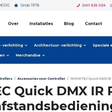
. €100
Sinds 1978
0411 635 034
Over
Installaties
Blog
Contact
 verlichting
Architectuur- verlichting
Speciale 
ten
Merchandise
trollers
/
Accessories voor Controller
/
SHOWTEC Quick DMX IR R
 Quick DMX IR 
afstandsbedienin