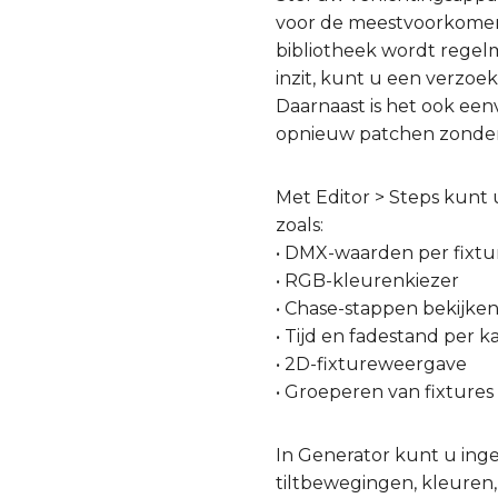
voor de meestvoorkomende
bibliotheek wordt regelm
inzit, kunt u een verzoe
Daarnaast is het ook een
opnieuw patchen zonder 
Met Editor > Steps kunt
zoals:
• DMX-waarden per fixtu
• RGB-kleurenkiezer
• Chase-stappen bekijk
• Tijd en fadestand per k
• 2D-fixtureweergave
• Groeperen van fixtures
In Generator kunt u ing
tiltbewegingen, kleure