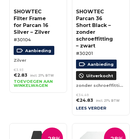
SHOWTEC
SHOWTEC
Filter Frame
Parcan 36
for Parcan 16
Short Black –
Silver – Zilver
zonder
schroeffitting
#30104
– zwart
Aanbieding
#30201
Zilver
Aanbieding
€
3.93
Oorspronkelijke
Huidige
€
2.83
Uitverkocht
incl. 21% BTW
prijs
prijs
TOEVOEGEN AAN
WINKELWAGEN
zonder schroeffitting – zwart
was:
is:
€3.93.
€2.83.
€
34.49
Oorspronkelijke
Huidige
€
24.83
incl. 21% BTW
prijs
prijs
LEES VERDER
was:
is:
€34.49.
€24.83.
-28%
-28%