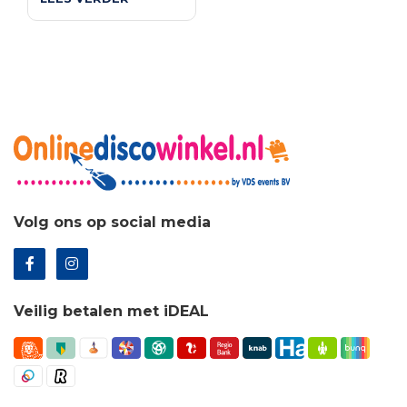
was:
is:
€17.55.
€12.63.
Volg ons op social media
Veilig betalen met iDEAL