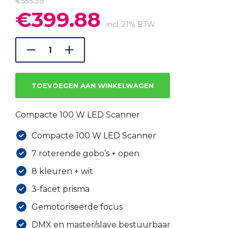
€
555.39
€
399.88
Oorspronkelijke
Huidige
prijs
prijs
incl. 21% BTW
was:
is:
€555.39.
€399.88.
TOEVOEGEN AAN WINKELWAGEN
Compacte 100 W LED Scanner
Compacte 100 W LED Scanner
7 roterende gobo’s + open
8 kleuren + wit
3-facet prisma
Gemotoriseerde focus
DMX en master/slave bestuurbaar