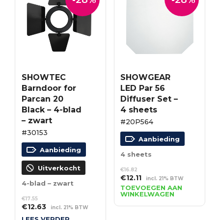
SHOWTEC
SHOWGEAR
Barndoor for
LED Par 56
Parcan 20
Diffuser Set –
Black – 4-blad
4 sheets
– zwart
#20P564
#30153
Aanbieding
Aanbieding
4 sheets
Uitverkocht
€
16.82
Oorspronkelijke
Huidige
€
12.11
incl. 21% BTW
4-blad – zwart
prijs
prijs
TOEVOEGEN AAN
WINKELWAGEN
was:
is:
€
17.55
€16.82.
€12.11.
Oorspronkelijke
Huidige
€
12.63
incl. 21% BTW
prijs
prijs
LEES VERDER