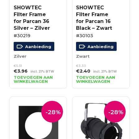
SHOWTEC
SHOWTEC
Filter Frame
Filter Frame
for Parcan 36
for Parcan 16
Silver – Zilver
Black – Zwart
#30219
#30103
Aanbieding
Aanbieding
Zilver
Zwart
€
5.51
€
3.33
Oorspronkelijke
Huidige
Oorspronkelijke
Huidige
€
3.96
€
2.40
incl. 21% BTW
incl. 21% BTW
prijs
prijs
prijs
prijs
TOEVOEGEN AAN
TOEVOEGEN AAN
WINKELWAGEN
WINKELWAGEN
was:
is:
was:
is:
€5.51.
€3.96.
€3.33.
€2.40.
-28%
-28%