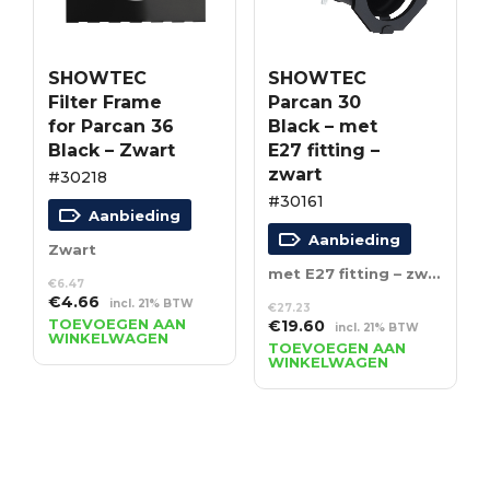
SHOWTEC
SHOWTEC
Filter Frame
Parcan 30
for Parcan 36
Black – met
Black – Zwart
E27 fitting –
zwart
#30218
#30161
Aanbieding
Aanbieding
Zwart
met E27 fitting – zwart
€
6.47
Oorspronkelijke
Huidige
€
4.66
incl. 21% BTW
€
27.23
prijs
prijs
TOEVOEGEN AAN
Oorspronkelijke
Huidige
€
19.60
incl. 21% BTW
WINKELWAGEN
was:
is:
prijs
prijs
TOEVOEGEN AAN
€6.47.
€4.66.
WINKELWAGEN
was:
is:
€27.23.
€19.60.