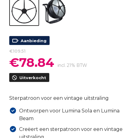
Aanbieding
€
109.51
€
78.84
Oorspronkelijke
Huidige
prijs
prijs
incl. 21% BTW
was:
is:
Uitverkocht
€109.51.
€78.84.
Sterpatroon voor een vintage uitstraling
Ontworpen voor Lumina Sola en Lumina
Beam
Creëert een sterpatroon voor een vintage
uitstraling