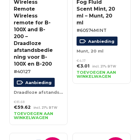
Wireless
Fog Fluid
Remote
Scent Mint, 20
Wireless
ml – Munt, 20
remote for B-
ml
100X and B-
#60574MINT
200 –
Aanbieding
Draadloze
afstandsbedie
Munt, 20 ml
ning voor B-
€
4.17
100X en B-200
Oorspronkelijke
Huidige
€
3.01
incl. 21% BTW
#40127
prijs
prijs
TOEVOEGEN AAN
WINKELWAGEN
was:
is:
Aanbieding
€4.17.
€3.01.
Draadloze afstandsbediening voor B-100X en B-200
€
81.68
Oorspronkelijke
Huidige
€
59.62
incl. 21% BTW
prijs
prijs
TOEVOEGEN AAN
WINKELWAGEN
was:
is:
€81.68.
€59.62.