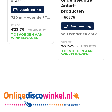
ondersteunde
#60565
Antari-
Aanbieding
producten
#60576
720 ml – voor de FT-50 Fire Training-machine
€
32.55
Aanbieding
Oorspronkelijke
Huidige
€
23.76
incl. 21% BTW
prijs
prijs
W-1 zender en ontvanger voor ondersteunde Antari-producten
TOEVOEGEN AAN
WINKELWAGEN
was:
is:
€
105.88
€32.55.
€23.76.
Oorspronkelijke
Huidige
€
77.29
incl. 21% BTW
prijs
prijs
TOEVOEGEN AAN
WINKELWAGEN
was:
is:
€105.88.
€77.29.