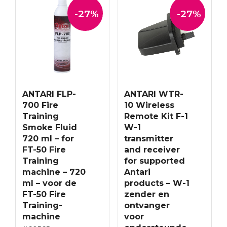
-27%
-27%
ANTARI FLP-
ANTARI WTR-
700 Fire
10 Wireless
Training
Remote Kit F-1
Smoke Fluid
W-1
720 ml – for
transmitter
FT-50 Fire
and receiver
Training
for supported
machine – 720
Antari
ml – voor de
products – W-1
FT-50 Fire
zender en
Training-
ontvanger
machine
voor