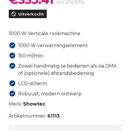
prijs
prijs
incl. 21% BTW
was:
is:
Uitverkocht
€465.85.
€335.41.
1000 W Verticale rookmachine
1000 W verwarmingselement
150 ml/min
Zowel handmatig te bedienen als via DMX
of (optionele) afstandsbediening
LCD-scherm
Robuust, modern ontwerp
Merk:
Showtec
Artikelnummer:
61113