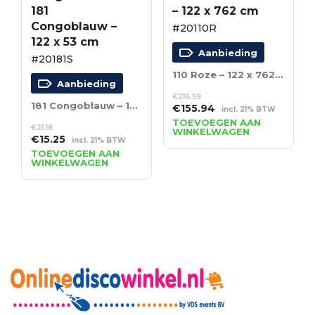
181
– 122 x 762 cm
Congoblauw –
#20110R
122 x 53 cm
Aanbieding
#20181S
110 Roze – 122 x 762 cm
Aanbieding
€
216.59
181 Congoblauw – 122 x 53 cm
Oorspronkelijke
Huidige
€
155.94
incl. 21% BTW
prijs
prijs
TOEVOEGEN AAN
€
21.18
WINKELWAGEN
was:
is:
Oorspronkelijke
Huidige
€
15.25
incl. 21% BTW
€216.59.
€155.94.
prijs
prijs
TOEVOEGEN AAN
WINKELWAGEN
was:
is:
€21.18.
€15.25.