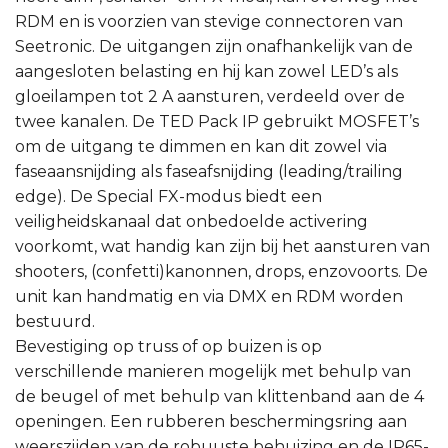
RDM en is voorzien van stevige connectoren van
Seetronic. De uitgangen zijn onafhankelijk van de
aangesloten belasting en hij kan zowel LED’s als
gloeilampen tot 2 A aansturen, verdeeld over de
twee kanalen. De TED Pack IP gebruikt MOSFET’s
om de uitgang te dimmen en kan dit zowel via
faseaansnijding als faseafsnijding (leading/trailing
edge). De Special FX-modus biedt een
veiligheidskanaal dat onbedoelde activering
voorkomt, wat handig kan zijn bij het aansturen van
shooters, (confetti)kanonnen, drops, enzovoorts. De
unit kan handmatig en via DMX en RDM worden
bestuurd.
Bevestiging op truss of op buizen is op
verschillende manieren mogelijk met behulp van
de beugel of met behulp van klittenband aan de 4
openingen. Een rubberen beschermingsring aan
weerszijden van de robuuste behuizing en de IP65-