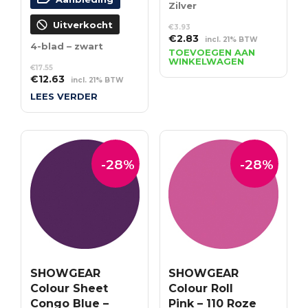
Zilver
Uitverkocht
€
3.93
Oorspronkelijke
Huidige
€
2.83
incl. 21% BTW
4-blad – zwart
prijs
prijs
TOEVOEGEN AAN
WINKELWAGEN
was:
is:
€
17.55
€3.93.
€2.83.
Oorspronkelijke
Huidige
€
12.63
incl. 21% BTW
prijs
prijs
LEES VERDER
was:
is:
€17.55.
€12.63.
-28%
-28%
SHOWGEAR
SHOWGEAR
Colour Sheet
Colour Roll
Congo Blue –
Pink – 110 Roze