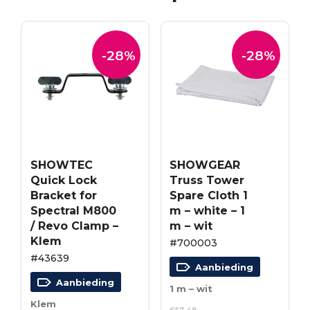
-28%
-28%
SHOWTEC
SHOWGEAR
Quick Lock
Truss Tower
Bracket for
Spare Cloth 1
Spectral M800
m – white – 1
/ Revo Clamp –
m – wit
Klem
#700003
#43639
Aanbieding
Aanbieding
1 m – wit
Klem