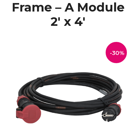
Frame – A Module
2′ x 4′
-30%