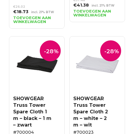
€
57.48
Oorspronkelijke
Huidige
€
41.38
incl. 21% BTW
€
26.02
prijs
prijs
Oorspronkelijke
Huidige
TOEVOEGEN AAN
€
18.73
incl. 21% BTW
WINKELWAGEN
was:
is:
prijs
prijs
TOEVOEGEN AAN
WINKELWAGEN
€57.48.
€41.38.
was:
is:
€26.02.
€18.73.
-28%
-28%
SHOWGEAR
SHOWGEAR
Truss Tower
Truss Tower
Spare Cloth 1
Spare Cloth 2
m – black – 1 m
m – white – 2
– zwart
m – wit
#700004
#700023