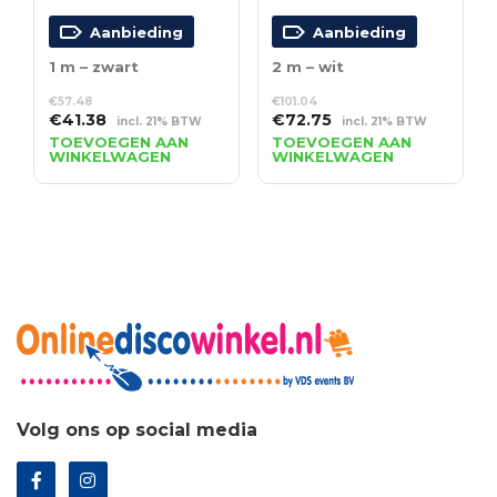
Aanbieding
Aanbieding
1 m – zwart
2 m – wit
€
57.48
€
101.04
Oorspronkelijke
Huidige
Oorspronkelijke
Huidige
€
41.38
€
72.75
incl. 21% BTW
incl. 21% BTW
prijs
prijs
prijs
prijs
TOEVOEGEN AAN
TOEVOEGEN AAN
WINKELWAGEN
WINKELWAGEN
was:
is:
was:
is:
€57.48.
€41.38.
€101.04.
€72.75.
Volg ons op social media