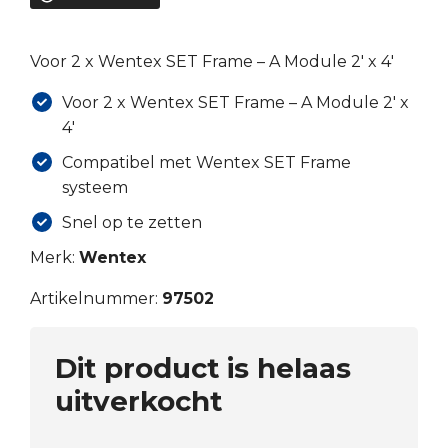
€151.25.
€105.88.
Voor 2 x Wentex SET Frame – A Module 2′ x 4′
Voor 2 x Wentex SET Frame – A Module 2′ x
4′
Compatibel met Wentex SET Frame
systeem
Snel op te zetten
Merk:
Wentex
Artikelnummer:
97502
Dit product is helaas
uitverkocht