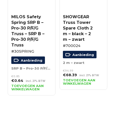
MILOS Safety
SHOWGEAR
Spring SRP B –
Truss Tower
Pro-30 P/F/G
Spare Cloth 2
Truss – SRP B –
m – black – 2
Pro-30 P/F/G
m – zwart
Truss
#700024
#30SPRING
Aanbieding
Aanbieding
2 m – zwart
SRP B – Pro-30 P/F/G Truss
€
94.99
Oorspronkelijke
Huidige
€
68.39
incl. 21% BTW
€
0.85
prijs
prijs
Oorspronkelijke
Huidige
TOEVOEGEN AAN
€
0.64
incl. 21% BTW
WINKELWAGEN
was:
is:
prijs
prijs
TOEVOEGEN AAN
WINKELWAGEN
€94.99.
€68.39.
was:
is:
€0.85.
€0.64.