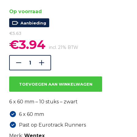
Op voorraad
Aanbieding
€
5.63
€
3.94
Oorspronkelijke
Huidige
prijs
prijs
incl. 21% BTW
was:
is:
€5.63.
€3.94.
TOEVOEGEN AAN WINKELWAGEN
6 x 60 mm – 10 stuks – zwart
6 x 60 mm
Past op Eurotrack Runners
Merk:
Wentex