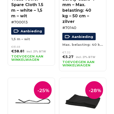
Spare Cloth 1.5
mm – Max.
m – white – 1,5
belasting: 40
m – wit
kg – 50 cm –
zilver
#700013
#70140
Aanbieding
Aanbieding
1,5 m – wit
Max. belasting: 40 kg – 50 cm – zilver
€
81.68
Oorspronkelijke
Huidige
€
58.81
incl. 21% BTW
€
7.32
prijs
prijs
TOEVOEGEN AAN
Oorspronkelijke
Huidige
€
5.27
incl. 21% BTW
WINKELWAGEN
was:
is:
prijs
prijs
TOEVOEGEN AAN
€81.68.
€58.81.
WINKELWAGEN
was:
is:
€7.32.
€5.27.
-25%
-28%