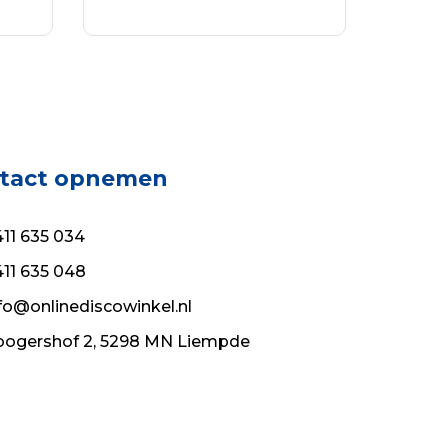
prijs
prijs
TOEVOEGEN AAN
was:
is:
WINKELWAGEN
€74.90.
€53.93.
tact opnemen
11 635 034
11 635 048
fo@onlinediscowinkel.nl
ogershof 2, 5298 MN Liempde