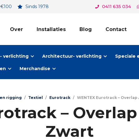
. €100
Sinds 1978
0411 635 034
Over
Installaties
Blog
Contact
 verlichting
Architectuur- verlichting
Speciale 
ten
Merchandise
en rigging
/
Textiel
/
Eurotrack
/
WENTEX Eurotrack – Overlap 
track – Overlap
Zwart