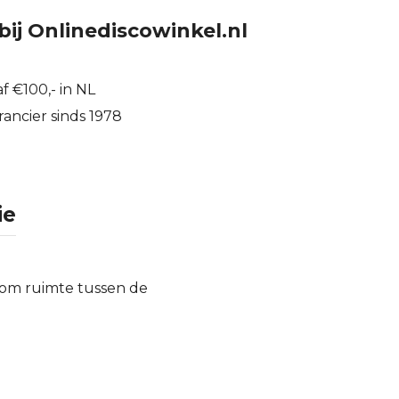
bij Onlinediscowinkel.nl
f €100,- in NL
ancier sinds 1978
ie
 om ruimte tussen de