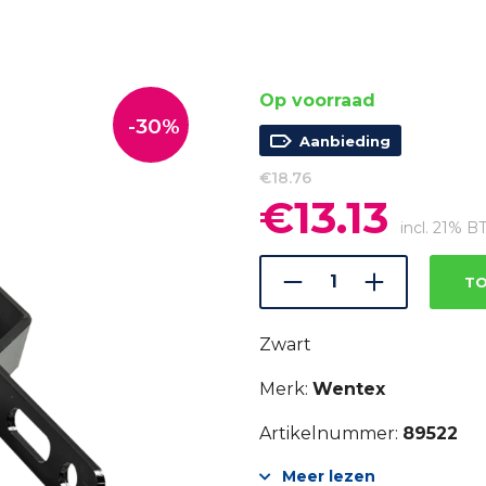
Op voorraad
-30%
Aanbieding
€
18.76
€
13.13
Oorspronkelijke
Huidig
prijs
prijs
incl. 21% 
was:
is:
€18.76.
€13.13.
TO
Zwart
Merk:
Wentex
Artikelnummer:
89522
Meer lezen