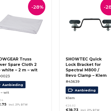
-28%
-2
OWGEAR Truss
SHOWTEC Quick
wer Spare Cloth 2
Lock Bracket for
 white – 2 m – wit
Spectral M800 /
Revo Clamp – Klem
00023
#43639
Aanbieding
Aanbieding
 – wit
Klem
.04
spronkelijke
Huidige
2.75
incl. 21% BTW
€
26.02
s
prijs
Oorspronkelijke
Huidige
€
18.73
incl. 21% BTW
EVOEGEN AAN