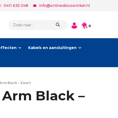
0411 635 048
info@onlinediscowinkel.nl
PRODUCTEN
0
ZOEKEN
effecten
Kabels en aansluitingen
Arm Black – Zwart
 Arm Black –