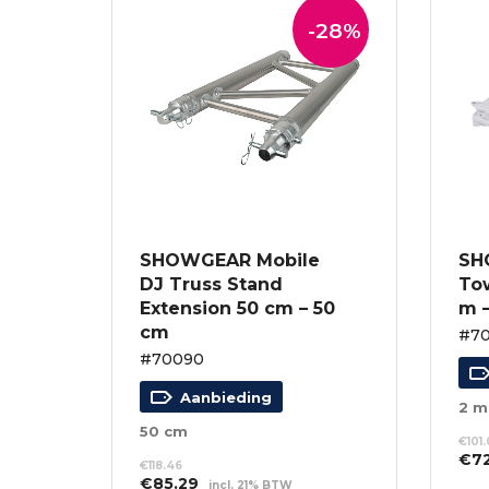
-28%
SHOWGEAR Mobile
SH
DJ Truss Stand
To
Extension 50 cm – 50
m –
cm
#7
#70090
Aanbieding
2 m
50 cm
€
101
Oor
€
7
€
118.46
prij
Oorspronkelijke
Huidige
€
85.29
incl. 21% BTW
TO