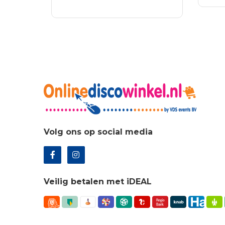
was
prijs
prijs
WI
TOEVOEGEN AAN
€10
was:
is:
WINKELWAGEN
€118.46.
€85.29.
Volg ons op social media
Veilig betalen met iDEAL