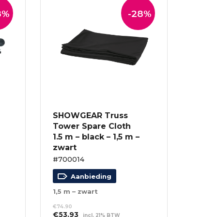
8%
-28%
SHOWGEAR Truss
Tower Spare Cloth
1.5 m – black – 1,5 m –
zwart
#700014
Aanbieding
1,5 m – zwart
€
74.90
Oorspronkelijke
Huidige
€
53.93
incl. 21% BTW