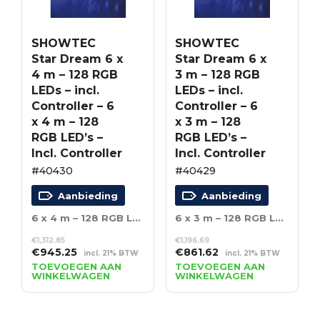
SHOWTEC
SHOWTEC
Star Dream 6 x
Star Dream 6 x
4 m – 128 RGB
3 m – 128 RGB
LEDs – incl.
LEDs – incl.
Controller – 6
Controller – 6
x 4 m – 128
x 3 m – 128
RGB LED’s –
RGB LED’s –
Incl. Controller
Incl. Controller
#40430
#40429
Aanbieding
Aanbieding
6 x 4 m – 128 RGB LED’s – Incl. Controller
6 x 3 m – 128 RGB LED’s – Incl. Controller
€
1,312.85
€
1,196.69
Oorspronkelijke
Huidige
Oorspronkelijke
Huidige
€
945.25
€
861.62
incl. 21% BTW
incl. 21% BTW
prijs
prijs
prijs
prijs
TOEVOEGEN AAN
TOEVOEGEN AAN
WINKELWAGEN
WINKELWAGEN
was:
is:
was:
is:
€1,312.85.
€945.25.
€1,196.69.
€861.62.