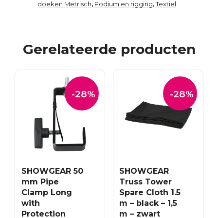
doeken Metrisch
Podium en rigging
Textiel
,
,
Gerelateerde producten
-28%
-28%
SHOWGEAR 50
SHOWGEAR
mm Pipe
Truss Tower
Clamp Long
Spare Cloth 1.5
with
m – black – 1,5
Protection
m – zwart