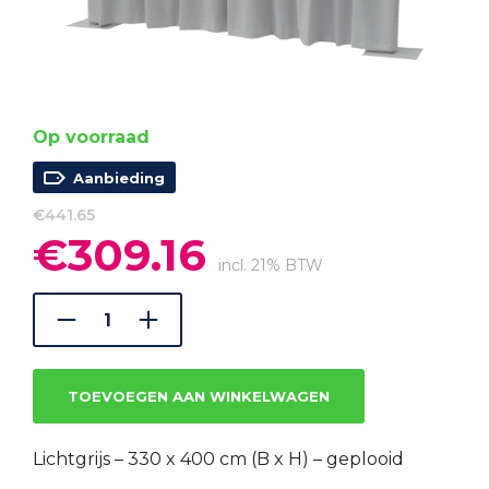
Op voorraad
Aanbieding
€
441.65
€
309.16
Oorspronkelijke
Huidige
prijs
prijs
incl. 21% BTW
was:
is:
€441.65.
€309.16.
TOEVOEGEN AAN WINKELWAGEN
Lichtgrijs – 330 x 400 cm (B x H) – geplooid