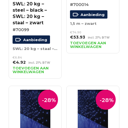
SWL: 20 kg –
#700014
steel – black –
Aanbieding
SWL: 20 kg –
staal – zwart
1,5 m – zwart
#70099
€
74.90
Oorspronkelijke
Huidige
€
53.93
incl. 21% BTW
Aanbieding
prijs
prijs
TOEVOEGEN AAN
WINKELWAGEN
was:
is:
SWL: 20 kg – staal – zwart
€74.90.
€53.93.
€
6.84
Oorspronkelijke
Huidige
€
4.92
incl. 21% BTW
prijs
prijs
TOEVOEGEN AAN
WINKELWAGEN
was:
is:
€6.84.
€4.92.
-28%
-28%