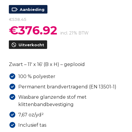
Aanbieding
€
538.45
€
376.92
Oorspronkelijke
Huidige
prijs
prijs
incl. 21% BTW
was:
is:
Uitverkocht
€538.45.
€376.92.
Zwart – 11′ x 16′ (B x H) – geplooid
100 % polyester
Permanent brandvertragend (EN 13501-1)
Wasbare glanzende stof met
klittenbandbevestiging
7,67 oz/yd²
Inclusief tas