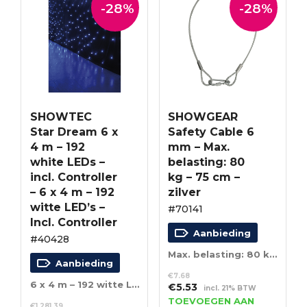
-28%
-28%
SHOWTEC
SHOWGEAR
Star Dream 6 x
Safety Cable 6
4 m – 192
mm – Max.
white LEDs –
belasting: 80
incl. Controller
kg – 75 cm –
– 6 x 4 m – 192
zilver
witte LED’s –
#70141
Incl. Controller
Aanbieding
#40428
Max. belasting: 80 kg – 75 cm – zilver
Aanbieding
€
7.68
6 x 4 m – 192 witte LED’s – Incl. Controller
Oorspronkelijke
Huidige
€
5.53
incl. 21% BTW
prijs
prijs
TOEVOEGEN AAN
€
1,281.39