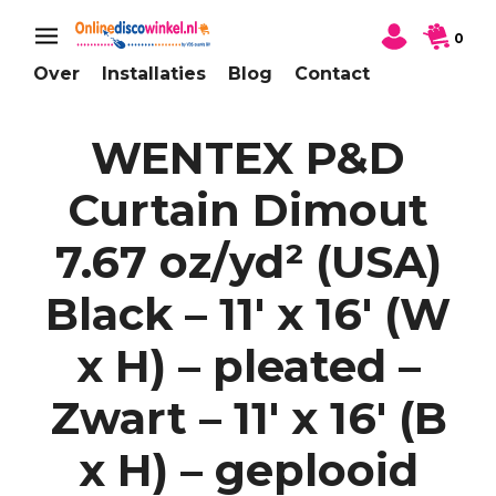
0
Over
Installaties
Blog
Contact
WENTEX P&D
Curtain Dimout
7.67 oz/yd² (USA)
Black – 11′ x 16′ (W
x H) – pleated –
Zwart – 11′ x 16′ (B
x H) – geplooid