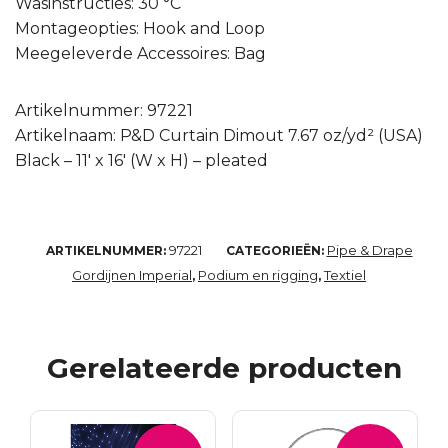
Wasinstructies: 30 °C
Montageopties: Hook and Loop
Meegeleverde Accessoires: Bag
Artikelnummer: 97221
Artikelnaam: P&D Curtain Dimout 7.67 oz/yd² (USA)
Black – 11′ x 16′ (W x H) – pleated
97221
Pipe & Drape
ARTIKELNUMMER:
CATEGORIEËN:
Gordijnen Imperial
Podium en rigging
Textiel
,
,
Gerelateerde producten