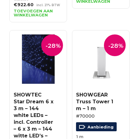
WINKELWAGEN
was:
is:
Oorspronkelijke
Huidige
€
922.60
incl. 21% BTW
€7.68.
€5.53.
prijs
prijs
TOEVOEGEN AAN
WINKELWAGEN
was:
is:
€1,281.39.
€922.60.
-28%
-28%
SHOWTEC
SHOWGEAR
Star Dream 6 x
Truss Tower 1
3 m – 144
m – 1 m
white LEDs –
#70000
incl. Controller
Aanbieding
– 6 x 3 m – 144
witte LED’s –
1 m