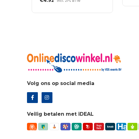
€
4.92
incl. 21% BTW
TO
was
prijs
prijs
WI
TOEVOEGEN AAN
€5.
was:
is:
WINKELWAGEN
€6.84.
€4.92.
Volg ons op social media
Veilig betalen met iDEAL