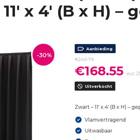
11′ x 4′ (B x H) –
Aanbieding
-30%
€
240.79
€
168.55
Oorspronkelijke
Huid
prijs
prijs
incl.
was:
is:
Uitverkocht
€240.79.
€168
Zwart – 11′ x 4′ (B x H) – g
Vlamvertragend
Uitwasbaar