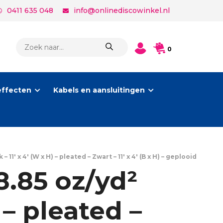
0411 635 048
info@onlinediscowinkel.nl
PRODUCTEN
0
ZOEKEN
effecten
Kabels en aansluitingen
′ x 4′ (W x H) – pleated – Zwart – 11′ x 4′ (B x H) – geplooid
.85 oz/yd²
 – pleated –