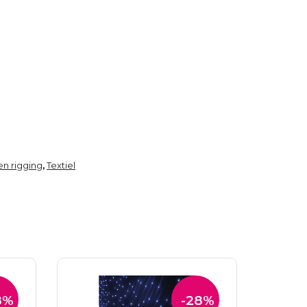
n rigging
Textiel
,
8%
-28%