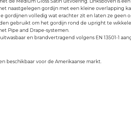
et de Medium Gloss Satin uitvoering. Linksboven is een
t het naastgelegen gordijn met een kleine overlapping 
gordijnen volledig wat erachter zit en laten ze geen o
den gebruikt om het gordijn rond de upright te wikkel
met Pipe and Drape-systemen.
n uitwasbaar en brandvertragend volgens EN 13501-1 aan
lleen beschikbaar voor de Amerikaanse markt.