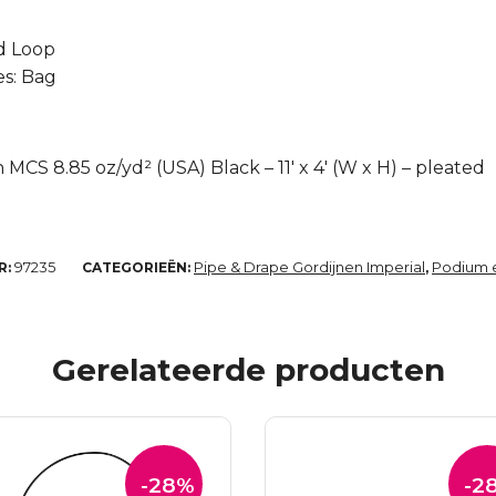
d Loop
s: Bag
MCS 8.85 oz/yd² (USA) Black – 11′ x 4′ (W x H) – pleated
97235
Pipe & Drape Gordijnen Imperial
Podium e
R:
CATEGORIEËN:
,
Gerelateerde producten
-28%
-2