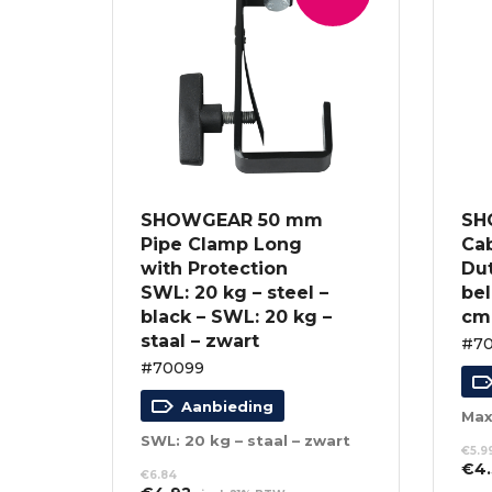
SHOWGEAR 50 mm
SH
Pipe Clamp Long
Ca
with Protection
Dut
SWL: 20 kg – steel –
bel
black – SWL: 20 kg –
cm
staal – zwart
#70
#70099
Aanbieding
SWL: 20 kg – staal – zwart
€
5.9
Oor
€
4.
€
6.84
prij
Oorspronkelijke
Huidige