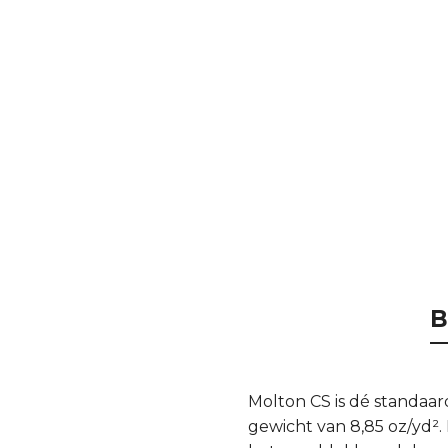
B
Molton CS is dé standaar
gewicht van 8,85 oz/yd².