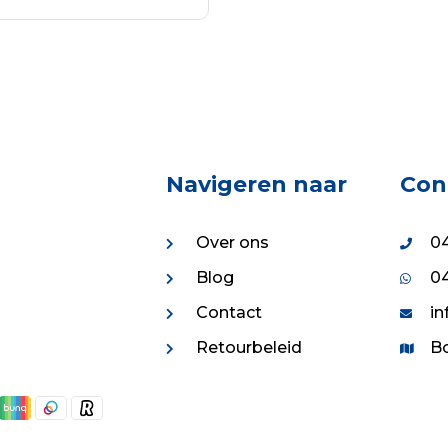
EVOEGEN AAN
:
is:
NKELWAGEN
99.
€4.31.
Navigeren naar
Con
Over ons
04
Blog
04
Contact
in
Retourbeleid
Bo