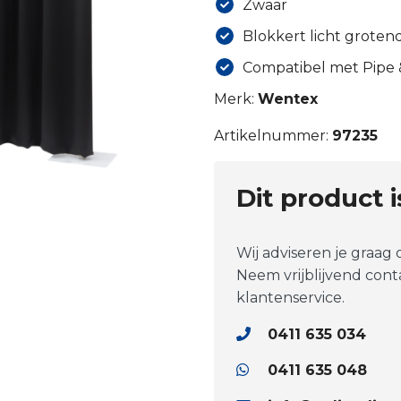
Zwaar
Blokkert licht groten
Compatibel met Pipe
Merk:
Wentex
Artikelnummer:
97235
Dit product 
Wij adviseren je graag
Neem vrijblijvend con
klantenservice.
0411 635 034
0411 635 048