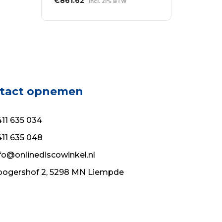
€
861.62
incl. 21% BTW
prijs
prijs
TOEVOEGEN AAN
was:
is:
WINKELWAGEN
€1,196.69.
€861.62.
tact opnemen
11 635 034
11 635 048
fo@onlinediscowinkel.nl
ogershof 2, 5298 MN Liempde