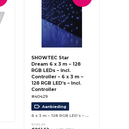
SHOWTEC Star
Dream 6 x 3 m – 128
RGB LEDs – incl.
Controller – 6 x 3 m –
128 RGB LED’s – Incl.
Controller
#40429
Aanbieding
6 x 3 m – 128 RGB LED’s – Incl. Controller
€
1,196.69
Oorspronkelijke
Huidige