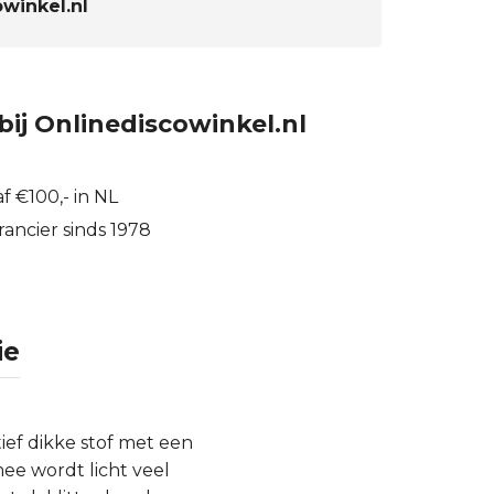
winkel.nl
bij Onlinediscowinkel.nl
f €100,- in NL
ancier sinds 1978
ie
ief dikke stof met een
mee wordt licht veel