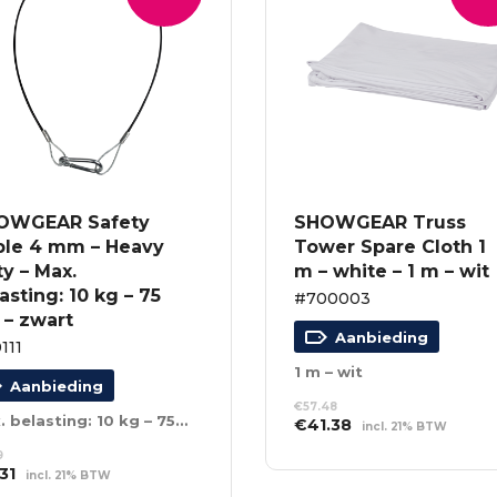
OWGEAR Safety
SHOWGEAR Truss
ble 4 mm – Heavy
Tower Spare Cloth 1
y – Max.
m – white – 1 m – wit
asting: 10 kg – 75
#700003
 – zwart
Aanbieding
111
1 m – wit
Aanbieding
€
57.48
Max. belasting: 10 kg – 75 cm – zwart
Oorspronkelijke
Huidige
€
41.38
incl. 21% BTW
prijs
prijs
TOEVOEGEN AAN
9
was:
is:
WINKELWAGEN
spronkelijke
Huidige
31
incl. 21% BTW
€57.48.
€41.38.
s
prijs