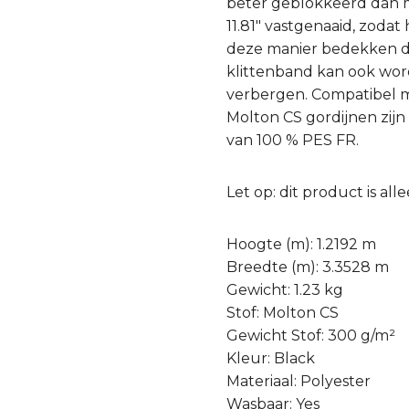
beter geblokkeerd dan m
11.81″ vastgenaaid, zoda
deze manier bedekken de 
klittenband kan ook wor
verbergen. Compatibel 
Molton CS gordijnen zij
van 100 % PES FR.
Let op: dit product is a
Hoogte (m): 1.2192 m
Breedte (m): 3.3528 m
Gewicht: 1.23 kg
Stof: Molton CS
Gewicht Stof: 300 g/m²
Kleur: Black
Materiaal: Polyester
Wasbaar: Yes