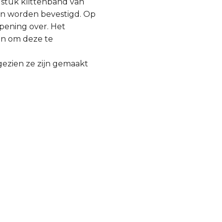
 stuk klittenband van
kan worden bevestigd. Op
pening over. Het
en om deze te
gezien ze zijn gemaakt