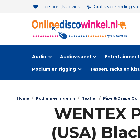
Persoonlijk advies
Gratis verzending va
Audio
Audiovisueel
Entertainment-
Podium en rigging
Tassen, racks en kis
Home
/
Podium en rigging
/
Textiel
/
Pipe & Drape Gor
WENTEX P&
(USA) Black