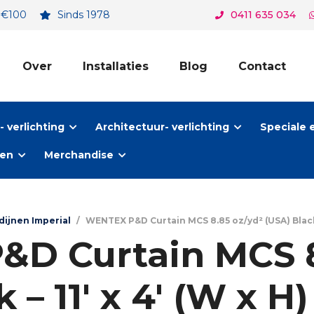
. €100
Sinds 1978
0411 635 034
Over
Installaties
Blog
Contact
 verlichting
Architectuur- verlichting
Speciale 
ten
Merchandise
dijnen Imperial
/
WENTEX P&D Curtain MCS 8.85 oz/yd² (USA) Black – 11
D Curtain MCS 8
 – 11′ x 4′ (W x H)