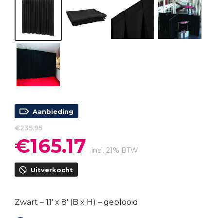
Aanbieding
€
235.95
€
165.17
Oorspronkelijke
Huidige
prijs
prijs
incl. 21% BTW
was:
is:
Uitverkocht
€235.95.
€165.17.
Zwart – 11′ x 8′ (B x H) – geplooid