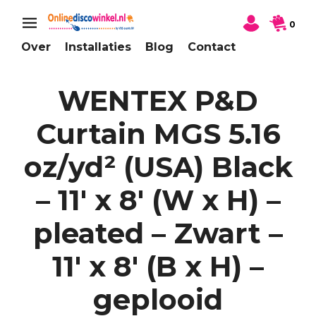
0
Over
Installaties
Blog
Contact
WENTEX P&D
Curtain MGS 5.16
oz/yd² (USA) Black
– 11′ x 8′ (W x H) –
pleated – Zwart –
11′ x 8′ (B x H) –
geplooid