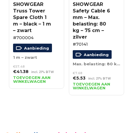
SHOWGEAR
SHOWGEAR
Truss Tower
Safety Cable 6
Spare Cloth 1
mm – Max.
m – black – 1 m
belasting: 80
– zwart
kg – 75 cm –
zilver
#700004
#70141
Aanbieding
Aanbieding
1 m – zwart
Max. belasting: 80 kg – 75 cm – zilver
€
57.48
Oorspronkelijke
Huidige
€
41.38
incl. 21% BTW
€
7.68
prijs
prijs
TOEVOEGEN AAN
Oorspronkelijke
Huidige
€
5.53
incl. 21% BTW
WINKELWAGEN
was:
is:
prijs
prijs
TOEVOEGEN AAN
€57.48.
€41.38.
WINKELWAGEN
was:
is:
€7.68.
€5.53.