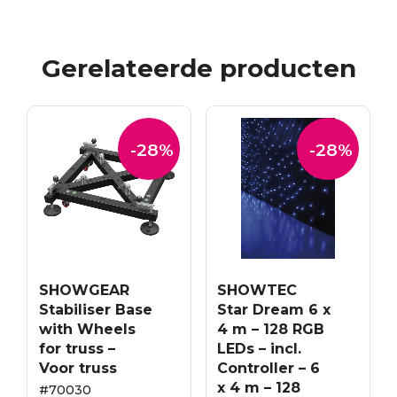
Gerelateerde producten
-28%
-28%
SHOWGEAR
SHOWTEC
Stabiliser Base
Star Dream 6 x
with Wheels
4 m – 128 RGB
for truss –
LEDs – incl.
Voor truss
Controller – 6
x 4 m – 128
#70030