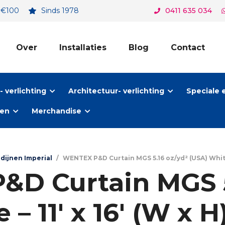
. €100
Sinds 1978
0411 635 034
Over
Installaties
Blog
Contact
 verlichting
Architectuur- verlichting
Speciale 
ten
Merchandise
dijnen Imperial
/
WENTEX P&D Curtain MGS 5.16 oz/yd² (USA) White – 11
D Curtain MGS 5
– 11′ x 16′ (W x H