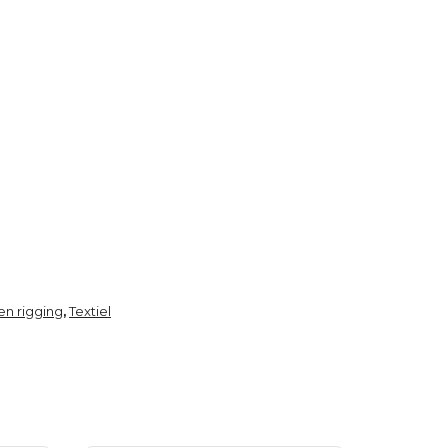
n rigging
Textiel
,