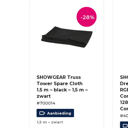
-28%
SHOWGEAR Truss
SH
Tower Spare Cloth
Dre
1.5 m – black – 1,5 m –
RGB
zwart
Con
128
#700014
Con
Aanbieding
#4
1,5 m – zwart