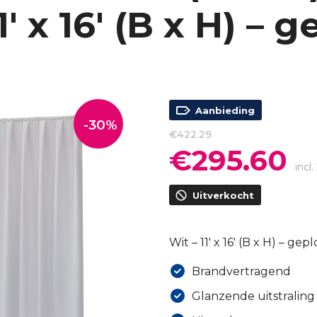
1′ x 16′ (B x H) – 
Aanbieding
-30%
€
422.29
€
295.60
Oorspronkelijke
Hui
prijs
prij
incl
was:
is:
Uitverkocht
€422.29.
€29
Wit – 11′ x 16′ (B x H) – gep
Brandvertragend
Glanzende uitstraling