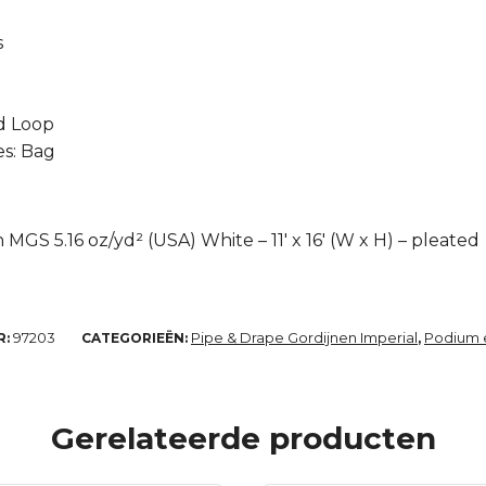
s
d Loop
s: Bag
MGS 5.16 oz/yd² (USA) White – 11′ x 16′ (W x H) – pleated
97203
Pipe & Drape Gordijnen Imperial
Podium e
R:
CATEGORIEËN:
,
Gerelateerde producten