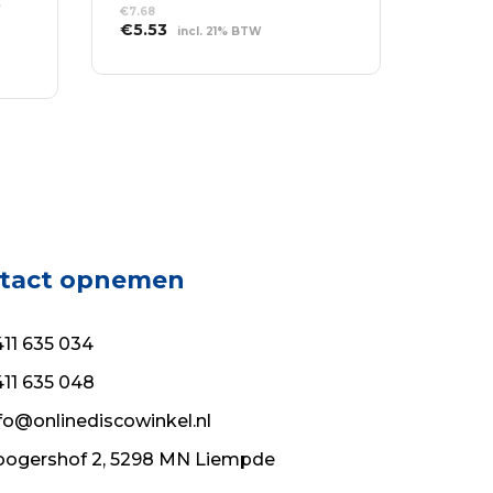
t
€
7.68
Oorspronkelijke
Huidige
€
5.53
incl. 21% BTW
prijs
prijs
TOEVOEGEN AAN
was:
is:
WINKELWAGEN
€7.68.
€5.53.
tact opnemen
11 635 034
11 635 048
fo@onlinediscowinkel.nl
ogershof 2, 5298 MN Liempde