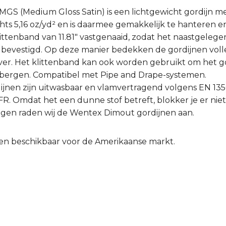
GS (Medium Gloss Satin) is een lichtgewicht gordijn me
echts 5,16 oz/yd² en is daarmee gemakkelijk te hanteren e
littenband van 11.81″ vastgenaaid, zodat het naastgelege
bevestigd. Op deze manier bedekken de gordijnen volle
ver. Het klittenband kan ook worden gebruikt om het go
rbergen. Compatibel met Pipe and Drape-systemen.
ijnen zijn uitwasbaar en vlamvertragend volgens EN 13501
. Omdat het een dunne stof betreft, blokker je er niet
ingen raden wij de Wentex Dimout gordijnen aan.
lleen beschikbaar voor de Amerikaanse markt.