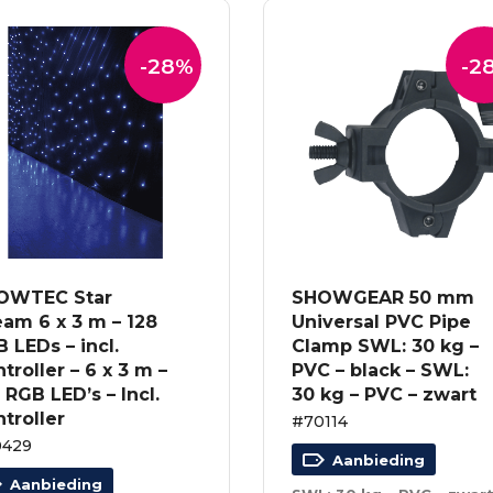
-28%
-2
OWTEC Star
SHOWGEAR 50 mm
am 6 x 3 m – 128
Universal PVC Pipe
 LEDs – incl.
Clamp SWL: 30 kg –
troller – 6 x 3 m –
PVC – black – SWL:
 RGB LED’s – Incl.
30 kg – PVC – zwart
troller
#70114
0429
Aanbieding
Aanbieding