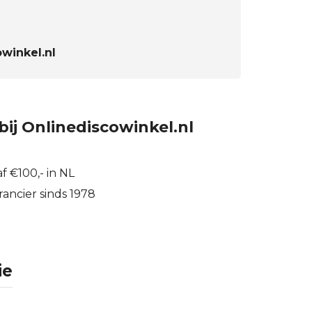
winkel.nl
bij Onlinediscowinkel.nl
f €100,- in NL
ancier sinds 1978
ie