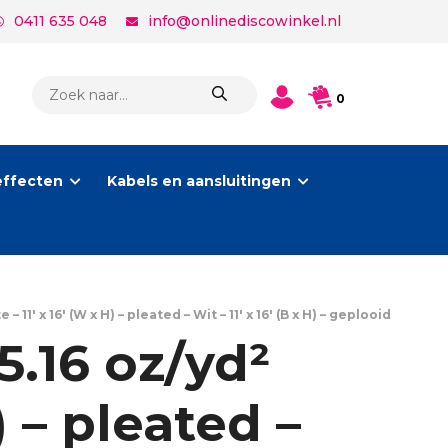
0411 635 048
info@onlinediscowinkel.nl
PRODUCTEN
0
ZOEKEN
effecten
Kabels en aansluitingen
′ x 16′ (W x H) – pleated – Wit – 11′ x 16′ (B x H) – geplooid
.16 oz/yd²
) – pleated –