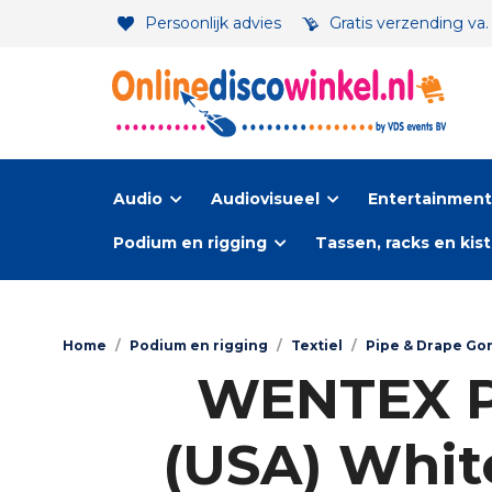
Persoonlijk advies
Gratis verzending va
Audio
Audiovisueel
Entertainment-
Podium en rigging
Tassen, racks en kis
Home
/
Podium en rigging
/
Textiel
/
Pipe & Drape Gor
WENTEX P&
(USA) White 