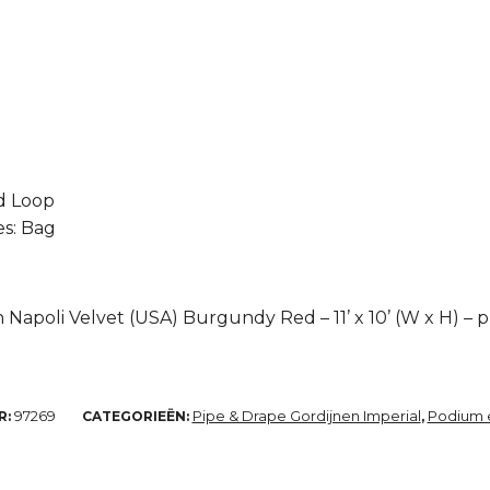
d Loop
s: Bag
 Napoli Velvet (USA) Burgundy Red – 11’ x 10’ (W x H) – 
97269
Pipe & Drape Gordijnen Imperial
Podium e
R:
CATEGORIEËN:
,