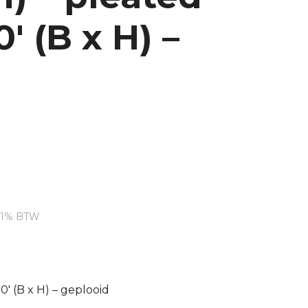
′ (B x H) –
dige
 21% BTW
.93.
0′ (B x H) – geplooid