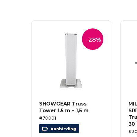
-28%
SHOWGEAR Truss
MI
Tower 1.5 m – 1,5 m
SRP
Tru
#70001
30 
Aanbieding
#3