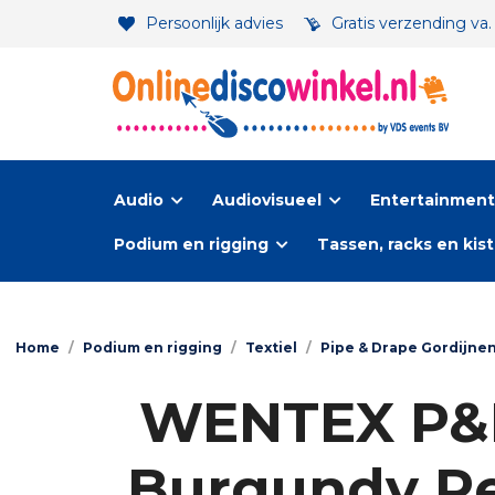
Persoonlijk advies
Gratis verzending va
Audio
Audiovisueel
Entertainment-
Podium en rigging
Tassen, racks en kis
Home
/
Podium en rigging
/
Textiel
/
Pipe & Drape Gordijnen
WENTEX P&D 
Burgundy Red 