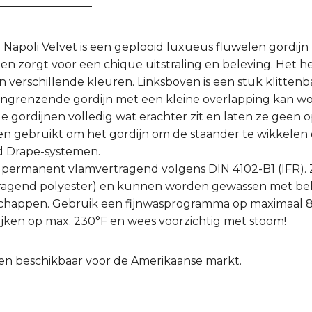
apoli Velvet is een geplooid luxueus fluwelen gordijn me
 en zorgt voor een chique uitstraling en beleving. Het h
 in verschillende kleuren. Linksboven is een stuk klitten
angrenzende gordijn met een kleine overlapping kan w
gordijnen volledig wat erachter zit en laten ze geen o
 gebruikt om het gordijn om de staander te wikkelen
d Drape-systemen.
jn permanent vlamvertragend volgens DIN 4102-B1 (IFR).
ragend polyester) en kunnen worden gewassen met b
chappen. Gebruik een fijnwasprogramma op maximaal 86
trijken op max. 230°F en wees voorzichtig met stoom!
lleen beschikbaar voor de Amerikaanse markt.