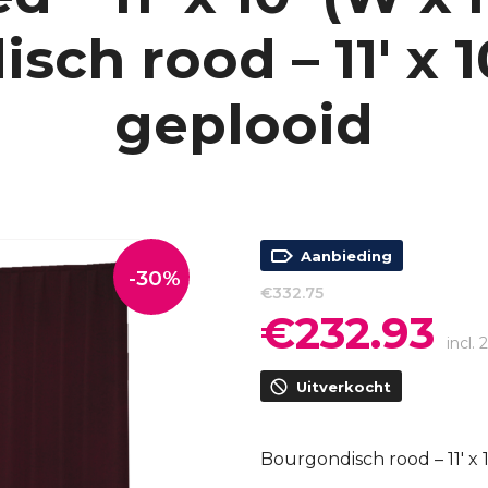
ch rood – 11′ x 10
geplooid
Aanbieding
-30%
€
332.75
€
232.93
Oorspronkelijke
Hui
prijs
prijs
incl.
was:
is:
Uitverkocht
€332.75.
€232
Bourgondisch rood – 11′ x 1