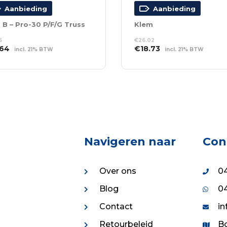
Aanbieding
Aanbieding
 B – Pro-30 P/F/G Truss
Klem
5
€
26.02
spronkelijke
Huidige
Oorspronkelijke
Huidige
.64
€
18.73
incl. 21% BTW
incl. 21% BTW
s
prijs
prijs
prijs
EVOEGEN AAN
TOEVOEGEN AAN
:
is:
was:
is:
NKELWAGEN
WINKELWAGEN
85.
€0.64.
€26.02.
€18.73.
Navigeren naar
Con
Over ons
04
Blog
04
Contact
in
Retourbeleid
Bo