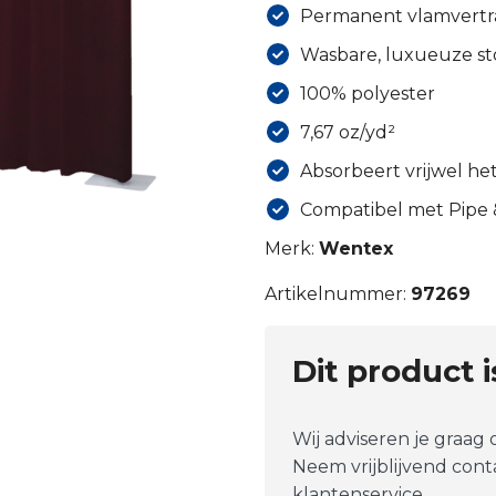
Permanent vlamvertr
Wasbare, luxueuze st
100% polyester
7,67 oz/yd²
Absorbeert vrijwel he
Compatibel met Pipe
Merk:
Wentex
Artikelnummer:
97269
Dit product 
Wij adviseren je graag
Neem vrijblijvend con
klantenservice.