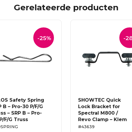
Gerelateerde producten
-25%
-2
LOS Safety Spring
SHOWTEC Quick
 B – Pro-30 P/F/G
Lock Bracket for
ss – SRP B – Pro-
Spectral M800 /
P/F/G Truss
Revo Clamp – Klem
0SPRING
#43639