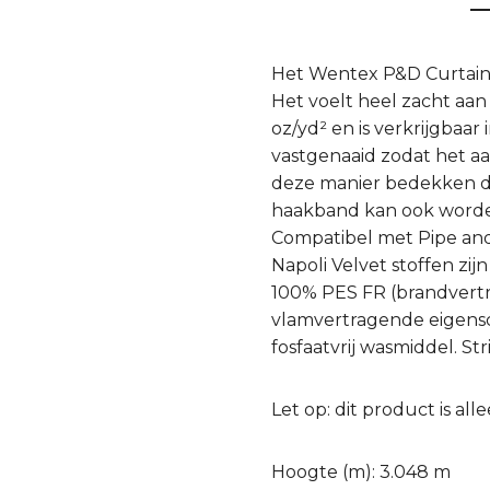
Het Wentex P&D Curtain N
Het voelt heel zacht aan
oz/yd² en is verkrijgbaar
vastgenaaid zodat het a
deze manier bedekken de 
haakband kan ook worden
Compatibel met Pipe an
Napoli Velvet stoffen zi
100% PES FR (brandvert
vlamvertragende eigens
fosfaatvrij wasmiddel. S
Let op: dit product is a
Hoogte (m): 3.048 m