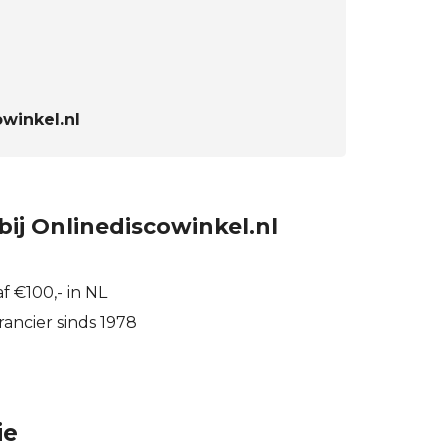
winkel.nl
bij Onlinediscowinkel.nl
f €100,- in NL
ancier sinds 1978
ie