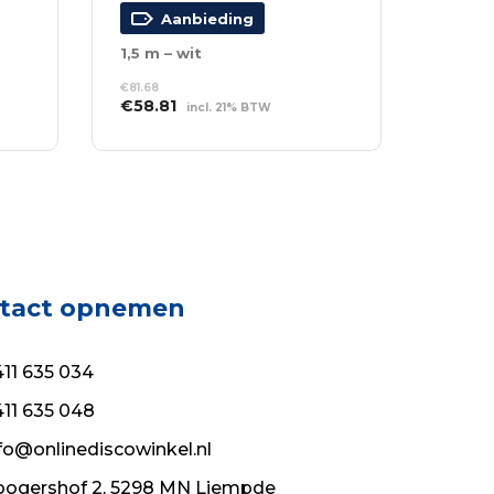
Aanbieding
1,5 m – wit
€
81.68
Oorspronkelijke
Huidige
€
58.81
incl. 21% BTW
prijs
prijs
TOEVOEGEN AAN
was:
is:
WINKELWAGEN
€81.68.
€58.81.
tact opnemen
11 635 034
11 635 048
fo@onlinediscowinkel.nl
ogershof 2, 5298 MN Liempde