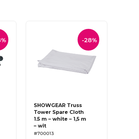
8%
-28%
SHOWGEAR Truss
Tower Spare Cloth
1.5 m – white – 1,5 m
– wit
#700013