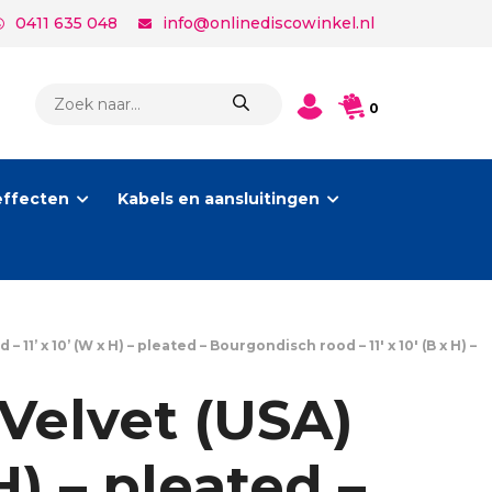
0411 635 048
info@onlinediscowinkel.nl
PRODUCTEN
0
ZOEKEN
effecten
Kabels en aansluitingen
’ x 10’ (W x H) – pleated – Bourgondisch rood – 11′ x 10′ (B x H) –
Velvet (USA)
H) – pleated –