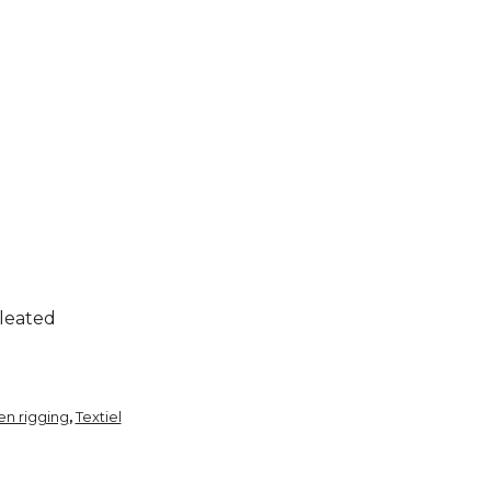
pleated
n rigging
Textiel
,