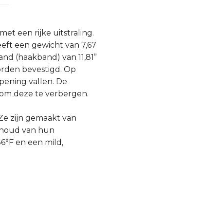
t een rijke uitstraling.
eeft een gewicht van 7,67
band (haakband) van 11,81”
orden bevestigd. Op
pening vallen. De
 om deze te verbergen.
 Ze zijn gemaakt van
ehoud van hun
°F en een mild,