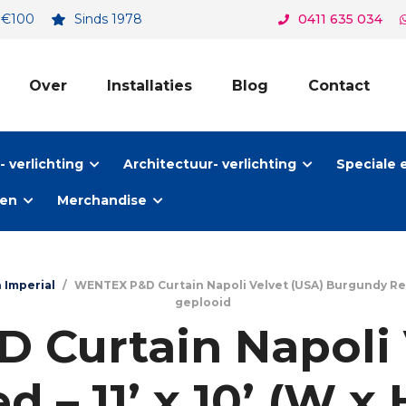
. €100
Sinds 1978
0411 635 034
Over
Installaties
Blog
Contact
 verlichting
Architectuur- verlichting
Speciale 
ten
Merchandise
 Imperial
/
WENTEX P&D Curtain Napoli Velvet (USA) Burgundy Red – 11
geplooid
Curtain Napoli 
– 11’ x 10’ (W x 