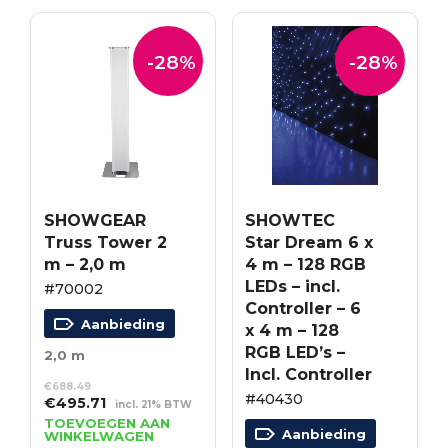
-28%
-28%
SHOWGEAR
SHOWTEC
Truss Tower 2
Star Dream 6 x
m – 2,0 m
4 m – 128 RGB
LEDs – incl.
#70002
Controller – 6
Aanbieding
x 4 m – 128
RGB LED’s –
2,0 m
Incl. Controller
€
688.49
#40430
Oorspronkelijke
Huidige
€
495.71
incl. 21% BTW
prijs
prijs
TOEVOEGEN AAN
Aanbieding
WINKELWAGEN
was:
is: