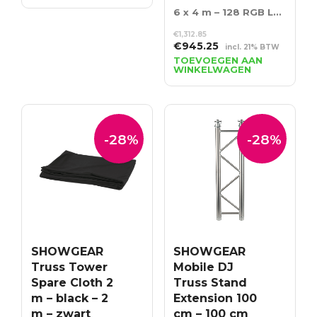
€688.49.
€495.71.
6 x 4 m – 128 RGB LED’s – Incl. Controller
€
1,312.85
Oorspronkelijke
Huidige
€
945.25
incl. 21% BTW
prijs
prijs
TOEVOEGEN AAN
WINKELWAGEN
was:
is:
€1,312.85.
€945.25.
-28%
-28%
SHOWGEAR
SHOWGEAR
Truss Tower
Mobile DJ
Spare Cloth 2
Truss Stand
m – black – 2
Extension 100
m – zwart
cm – 100 cm