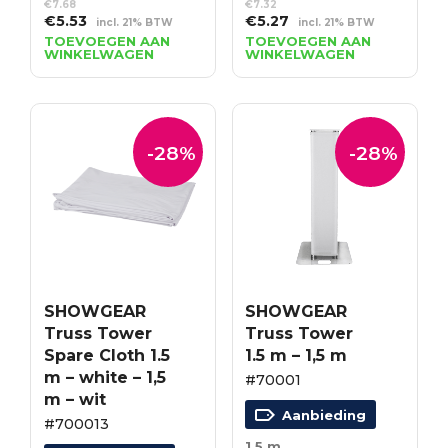
€
7.68
€
7.32
Oorspronkelijke
Huidige
Oorspronkelijke
Huidige
€
5.53
€
5.27
incl. 21% BTW
incl. 21% BTW
prijs
prijs
prijs
prijs
TOEVOEGEN AAN
TOEVOEGEN AAN
WINKELWAGEN
WINKELWAGEN
was:
is:
was:
is:
€7.68.
€5.53.
€7.32.
€5.27.
-28%
-28%
SHOWGEAR
SHOWGEAR
Truss Tower
Truss Tower
Spare Cloth 1.5
1.5 m – 1,5 m
m – white – 1,5
#70001
m – wit
Aanbieding
#700013
1,5 m