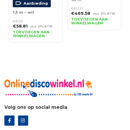
Aanbieding
€
652.19
1,5 m – wit
Oorspronkelijke
Huidige
€
469.58
incl. 21% BTW
prijs
prijs
TOEVOEGEN AAN
€
81.68
WINKELWAGEN
was:
is:
Oorspronkelijke
Huidige
€
58.81
incl. 21% BTW
€652.19.
€469.58.
prijs
prijs
TOEVOEGEN AAN
WINKELWAGEN
was:
is:
€81.68.
€58.81.
Volg ons op social media