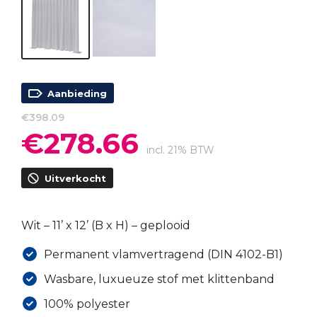
Aanbieding
€
398.09
€
278.66
Oorspronkelijke
Huidige
prijs
prijs
incl. 21% BTW
was:
is:
Uitverkocht
€398.09.
€278.66.
Wit – 11’ x 12’ (B x H) – geplooid
Permanent vlamvertragend (DIN 4102-B1)
Wasbare, luxueuze stof met klittenband
100% polyester