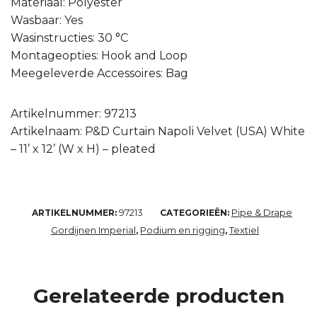
Materiaal: Polyester
Wasbaar: Yes
Wasinstructies: 30 °C
Montageopties: Hook and Loop
Meegeleverde Accessoires: Bag
Artikelnummer: 97213
Artikelnaam: P&D Curtain Napoli Velvet (USA) White
– 11’ x 12’ (W x H) – pleated
97213
Pipe & Drape
ARTIKELNUMMER:
CATEGORIEËN:
Gordijnen Imperial
Podium en rigging
Textiel
,
,
Gerelateerde producten