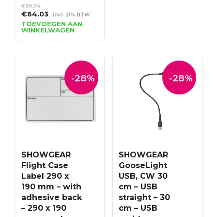
€
88.94
Oorspronkelijke
Huidige
€
64.03
incl. 21% BTW
prijs
prijs
TOEVOEGEN AAN
WINKELWAGEN
was:
is:
€88.94.
€64.03.
-28%
-28%
SHOWGEAR
SHOWGEAR
Flight Case
GooseLight
Label 290 x
USB, CW 30
190 mm – with
cm – USB
adhesive back
straight – 30
– 290 x 190
cm – USB