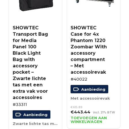
SHOWTEC
SHOWTEC
Transport Bag
Case for 4x
for Media
Phantom 1220
Panel 100
Zoombar With
Black Light
accessory
Bag with
compartment
accessory
– Met
pocket –
accessoirevak
Zwarte lichte
#40022
tas met een
Aanbieding
extra vak voor
accessoires
Met accessoirevak
#33311
€
615.89
Oorspronkelijke
Huidige
€
443.44
incl. 21% BTW
Aanbieding
prijs
prijs
TOEVOEGEN AAN
WINKELWAGEN
was:
is:
Zwarte lichte tas met een extra vak voor accessoires
€615.89.
€443.44.