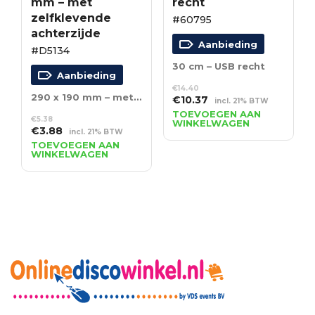
mm – met
recht
zelfklevende
#60795
achterzijde
Aanbieding
#D5134
30 cm – USB recht
Aanbieding
€
14.40
290 x 190 mm – met zelfklevende achterzijde
Oorspronkelijke
Huidige
€
10.37
incl. 21% BTW
prijs
prijs
TOEVOEGEN AAN
€
5.38
WINKELWAGEN
was:
is:
Oorspronkelijke
Huidige
€
3.88
incl. 21% BTW
€14.40.
€10.37.
prijs
prijs
TOEVOEGEN AAN
WINKELWAGEN
was:
is:
€5.38.
€3.88.