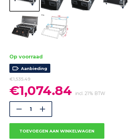
Op voorraad
Aanbieding
€
1,535.49
€
1,074.84
Oorspronkelijke
Huidige
prijs
prijs
incl. 21% BTW
was:
is:
€1,535.49.
€1,074.84.
TOEVOEGEN AAN WINKELWAGEN