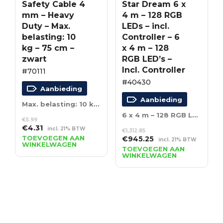
Safety Cable 4
Star Dream 6 x
mm – Heavy
4 m – 128 RGB
Duty – Max.
LEDs – incl.
belasting: 10
Controller – 6
kg – 75 cm –
x 4 m – 128
zwart
RGB LED’s –
Incl. Controller
#70111
#40430
Aanbieding
Aanbieding
Max. belasting: 10 kg – 75 cm – zwart
6 x 4 m – 128 RGB LED’s – Incl. Controller
€
5.99
Oorspronkelijke
Huidige
€
4.31
incl. 21% BTW
€
1,312.85
prijs
prijs
TOEVOEGEN AAN
Oorspronkelijke
Huidige
€
945.25
incl. 21% BTW
WINKELWAGEN
was:
is:
prijs
prijs
TOEVOEGEN AAN
€5.99.
€4.31.
WINKELWAGEN
was:
is:
€1,312.85.
€945.25.