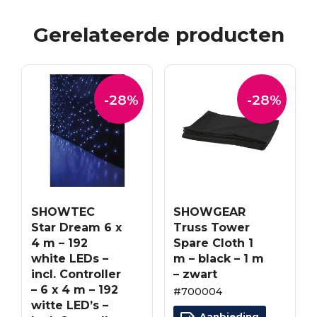
Gerelateerde producten
-28%
-28%
SHOWTEC
SHOWGEAR
Star Dream 6 x
Truss Tower
4 m – 192
Spare Cloth 1
white LEDs –
m – black – 1 m
incl. Controller
– zwart
– 6 x 4 m – 192
#700004
witte LED’s –
Aanbieding