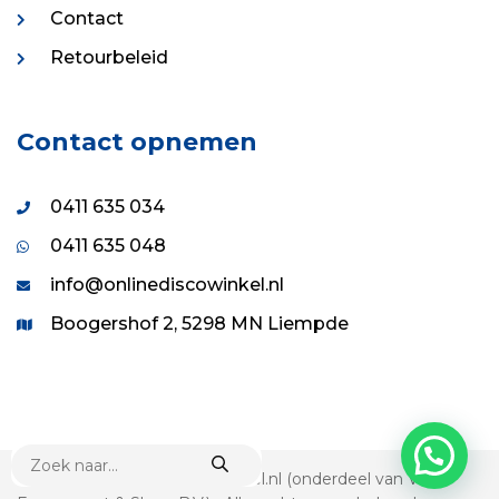
Contact
Retourbeleid
Contact opnemen
0411 635 034
0411 635 048
info@onlinediscowinkel.nl
Boogershof 2, 5298 MN Liempde
PRODUCTEN
ZOEKEN
© 1995 - 2026 Onlinediscowinkel.nl (onderdeel van VDS