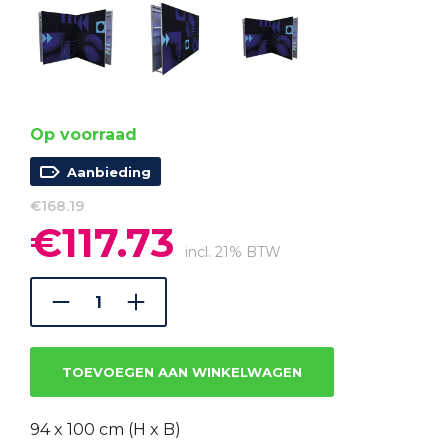
Op voorraad
Aanbieding
€
168.19
€
117.73
Oorspronkelijke
Huidige
prijs
prijs
incl. 21% BTW
was:
is:
€168.19.
€117.73.
TOEVOEGEN AAN WINKELWAGEN
94 x 100 cm (H x B)