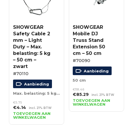
SHOWGEAR
SHOWGEAR
Safety Cable 2
Mobile DJ
mm – Light
Truss Stand
Duty – Max.
Extension 50
belasting: 5 kg
cm – 50 cm
– 50 cm –
#70090
zwart
Aanbieding
#70110
50 cm
Aanbieding
€
118.46
Max. belasting: 5 kg – 50 cm – zwart
Oorspronkelijke
Huidige
€
85.29
incl. 21% BTW
prijs
prijs
TOEVOEGEN AAN
€
5.75
WINKELWAGEN
was:
is:
Oorspronkelijke
Huidige
€
4.14
incl. 21% BTW
€118.46.
€85.29.
prijs
prijs
TOEVOEGEN AAN
WINKELWAGEN
was:
is:
€5.75.
€4.14.