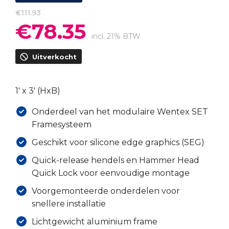
€
111.93
€
78.35
Oorspronkelijke
Huidige
prijs
prijs
incl. 21% BTW
was:
is:
Uitverkocht
€111.93.
€78.35.
1′ x 3′ (HxB)
Onderdeel van het modulaire Wentex SET
Framesysteem
Geschikt voor silicone edge graphics (SEG)
Quick-release hendels en Hammer Head
Quick Lock voor eenvoudige montage
Voorgemonteerde onderdelen voor
snellere installatie
Lichtgewicht aluminium frame