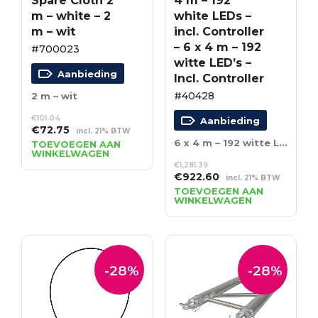
Spare Cloth 2
4 m – 192
m – white – 2
white LEDs –
m – wit
incl. Controller
– 6 x 4 m – 192
#700023
witte LED’s –
Aanbieding
Incl. Controller
#40428
2 m – wit
€
101.04
Aanbieding
Oorspronkelijke
Huidige
€
72.75
incl. 21% BTW
prijs
prijs
6 x 4 m – 192 witte LED’s – Incl. Controller
TOEVOEGEN AAN
WINKELWAGEN
was:
is:
€
1,281.39
€101.04.
€72.75.
Oorspronkelijke
Huidige
€
922.60
incl. 21% BTW
prijs
prijs
TOEVOEGEN AAN
WINKELWAGEN
was:
is:
€1,281.39.
€922.60.
-28%
-28%