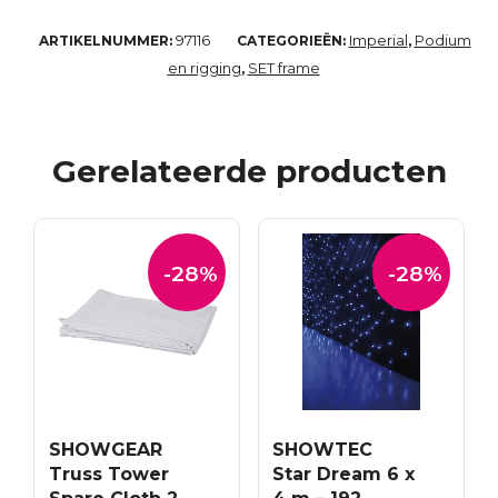
97116
Imperial
Podium
ARTIKELNUMMER:
CATEGORIEËN:
,
en rigging
SET frame
,
Gerelateerde producten
-28%
-28%
SHOWGEAR
SHOWTEC
Truss Tower
Star Dream 6 x