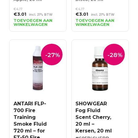
€
4.17
€
4.17
Oorspronkelijke
Huidige
Oorspronkelijke
Huidige
€
3.01
€
3.01
incl. 21% BTW
incl. 21% BTW
prijs
prijs
prijs
prijs
TOEVOEGEN AAN
TOEVOEGEN AAN
WINKELWAGEN
WINKELWAGEN
was:
is:
was:
is:
€4.17.
€3.01.
€4.17.
€3.01.
-27%
-28%
ANTARI FLP-
SHOWGEAR
700 Fire
Fog Fluid
Training
Scent Cherry,
Smoke Fluid
20 ml –
720 ml – for
Kersen, 20 ml
FT-50 Fire