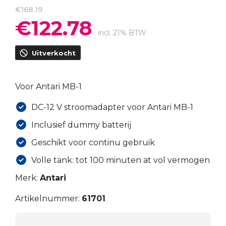
€
168.19
€
122.78
Oorspronkelijke
Huidige
prijs
prijs
incl. 21% BTW
was:
is:
Uitverkocht
€168.19.
€122.78.
Voor Antari MB-1
DC-12 V stroomadapter voor Antari MB-1
Inclusief dummy batterij
Geschikt voor continu gebruik
Volle tank: tot 100 minuten at vol vermogen
Merk:
Antari
Artikelnummer:
61701