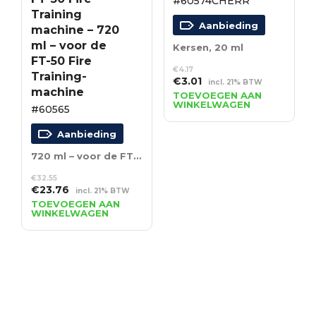
#60574CHERR
Training
Aanbieding
machine – 720
ml – voor de
Kersen, 20 ml
FT-50 Fire
€
4.17
Training-
Oorspronkelijke
Huidige
€
3.01
incl. 21% BTW
machine
prijs
prijs
TOEVOEGEN AAN
WINKELWAGEN
was:
is:
#60565
€4.17.
€3.01.
Aanbieding
720 ml – voor de FT-50 Fire Training-machine
€
32.55
Oorspronkelijke
Huidige
€
23.76
incl. 21% BTW
prijs
prijs
TOEVOEGEN AAN
WINKELWAGEN
was:
is:
€32.55.
€23.76.