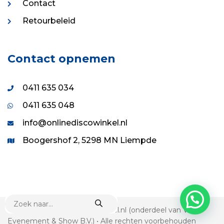
Contact
Retourbeleid
Contact opnemen
0411 635 034
0411 635 048
info@onlinediscowinkel.nl
Boogershof 2, 5298 MN Liempde
PRODUCTEN
ZOEKEN
© 1995 - 2026 Onlinediscowinkel.nl (onderdeel van VDS
Evenement & Show B.V.) • Alle rechten voorbehouden