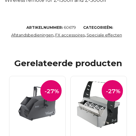
Wireless remote for Z-1500II and Z-3000II
60679
ARTIKELNUMMER:
CATEGORIEËN:
Afstandsbedieningen
FX accessoires
Speciale effecten
,
,
Gerelateerde producten
-27%
-27%