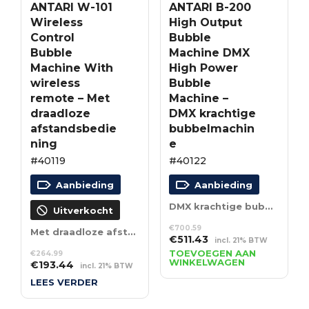
ANTARI W-101
ANTARI B-200
Wireless
High Output
Control
Bubble
Bubble
Machine DMX
Machine With
High Power
wireless
Bubble
remote – Met
Machine –
draadloze
DMX krachtige
afstandsbedie
bubbelmachin
ning
e
#40119
#40122
Aanbieding
Aanbieding
DMX krachtige bubbelmachine
Uitverkocht
€
700.59
Met draadloze afstandsbediening
Oorspronkelijke
Huidige
€
511.43
incl. 21% BTW
prijs
prijs
TOEVOEGEN AAN
€
264.99
WINKELWAGEN
Oorspronkelijke
Huidige
€
193.44
was:
is:
incl. 21% BTW
prijs
prijs
€700.59.
€511.43.
LEES VERDER
was:
is:
€264.99.
€193.44.