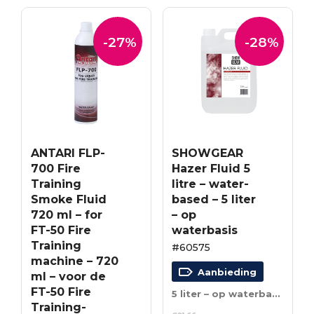
-27%
-28%
ANTARI FLP-
SHOWGEAR
700 Fire
Hazer Fluid 5
Training
litre – water-
Smoke Fluid
based – 5 liter
720 ml – for
– op
FT-50 Fire
waterbasis
Training
#60575
machine – 720
Aanbieding
ml – voor de
FT-50 Fire
5 liter – op waterbasis
Training-