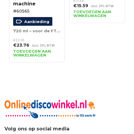
€
21.66
machine
Oorspronkelijke
Huidige
€
15.59
incl. 21% BTW
#60565
prijs
prijs
TOEVOEGEN AAN
WINKELWAGEN
was:
is:
Aanbieding
€21.66.
€15.59.
720 ml – voor de FT-50 Fire Training-machine
€
32.55
Oorspronkelijke
Huidige
€
23.76
incl. 21% BTW
prijs
prijs
TOEVOEGEN AAN
WINKELWAGEN
was:
is:
€32.55.
€23.76.
Volg ons op social media