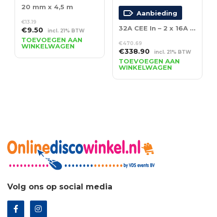
20 mm x 4,5 m
Aanbieding
€
13.19
32A CEE In – 2 x 16A CEE Out + 6 x Schuko
Oorspronkelijke
Huidige
€
9.50
incl. 21% BTW
prijs
prijs
TOEVOEGEN AAN
€
470.69
WINKELWAGEN
was:
is:
Oorspronkelijke
Huidige
€
338.90
incl. 21% BTW
€13.19.
€9.50.
prijs
prijs
TOEVOEGEN AAN
WINKELWAGEN
was:
is:
€470.69.
€338.90.
Volg ons op social media