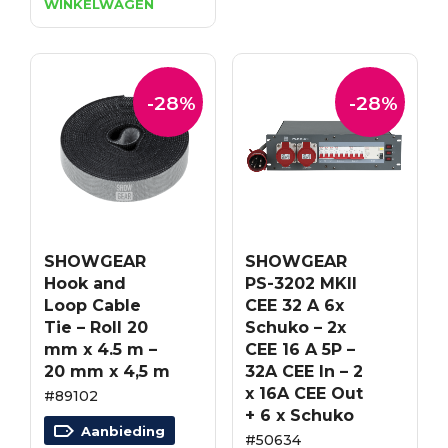
WINKELWAGEN
€1,438.69.
€1,007.08.
-28%
-28%
SHOWGEAR
SHOWGEAR
Hook and
PS-3202 MKII
Loop Cable
CEE 32 A 6x
Tie – Roll 20
Schuko – 2x
mm x 4.5 m –
CEE 16 A 5P –
20 mm x 4,5 m
32A CEE In – 2
x 16A CEE Out
#89102
+ 6 x Schuko
Aanbieding
#50634