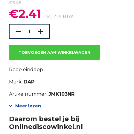
€
3.45
€
2.41
Oorspronkelijke
Huidige
prijs
prijs
incl. 21% BTW
was:
is:
€3.45.
€2.41.
TOEVOEGEN AAN WINKELWAGEN
Rode einddop
Merk:
DAP
Artikelnummer:
JMK103NR
Meer lezen
Daarom bestel je bij
Onlinediscowinkel.nl