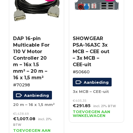
DAP 16-pin
SHOWGEAR
Multicable For
PSA-16A3C 3x
110 V Motor
MCB – CEE out
Controller 20
– 3x MCB –
m – 16x 1.5
CEE-uit
mm² – 20 m –
#50660
16 x 1,5 mm²
Aanbieding
#70298
3x MCB – CEE-uit
Aanbieding
€
405.35
20 m – 16 x 1,5 mm²
Oorspronkelijke
Huidige
€
291.85
incl. 21% BTW
prijs
prijs
TOEVOEGEN AAN
€
1,438.69
WINKELWAGEN
was:
is:
Oorspronkelijke
Huidige
€
1,007.08
incl. 21%
€405.35.
€291.85.
prijs
prijs
BTW
was:
is:
TOEVOEGEN AAN