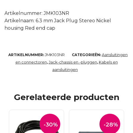
Artikelnummer: JMK103NR
Artikelnaam: 6.3 mm Jack Plug Stereo Nickel
housing Red end cap
JMK103NR
Aansluitingen
ARTIKELNUMMER:
CATEGORIEËN:
en connectoren
Jack-chassis en -pluggen
Kabels en
,
,
aansluitingen
Gerelateerde producten
-30%
-28%