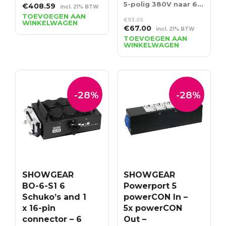
5-polig 380V naar 6 schuko’s
Oorspronkelijke
Huidige
€
408.59
incl. 21% BTW
prijs
prijs
TOEVOEGEN AAN
€
93.05
WINKELWAGEN
was:
is:
Oorspronkelijke
Huidige
€
67.00
incl. 21% BTW
€567.49.
€408.59.
prijs
prijs
TOEVOEGEN AAN
WINKELWAGEN
was:
is:
€93.05.
€67.00.
-28%
-28%
SHOWGEAR
SHOWGEAR
BO-6-S1 6
Powerport 5
Schuko’s and 1
powerCON In –
x 16-pin
5x powerCON
connector – 6
Out –