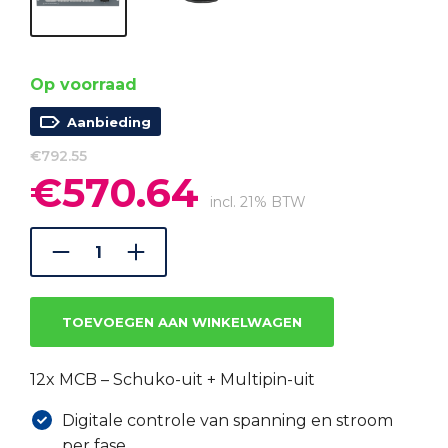
Op voorraad
Aanbieding
€
792.55
€
570.64
Oorspronkelijke
Huidige
prijs
prijs
incl. 21% BTW
was:
is:
€792.55.
€570.64.
TOEVOEGEN AAN WINKELWAGEN
12x MCB – Schuko-uit + Multipin-uit
Digitale controle van spanning en stroom
per fase