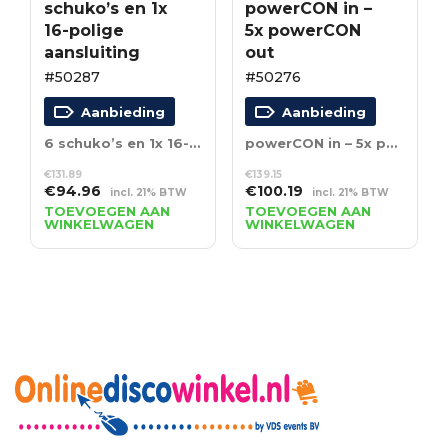
schuko’s en 1x
powerCON in –
16-polige
5x powerCON
aansluiting
out
#50287
#50276
Aanbieding
Aanbieding
6 schuko’s en 1x 16-polige aansluiting
powerCON in – 5x powerCON out
€
131.89
€
139.15
Oorspronkelijke
Huidige
Oorspronkelijke
Huidige
€
94.96
€
100.19
incl. 21% BTW
incl. 21% BTW
prijs
prijs
prijs
prijs
TOEVOEGEN AAN
TOEVOEGEN AAN
WINKELWAGEN
WINKELWAGEN
was:
is:
was:
is:
€131.89.
€94.96.
€139.15.
€100.19.