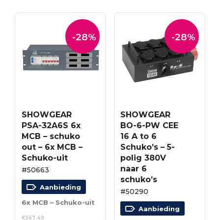
-28%
-28%
SHOWGEAR
SHOWGEAR
PSA-32A6S 6x
BO-6-PW CEE
MCB – schuko
16 A to 6
out – 6x MCB –
Schuko’s – 5-
Schuko-uit
polig 380V
naar 6
#50663
schuko’s
Aanbieding
#50290
6x MCB – Schuko-uit
Aanbieding
€
567.49