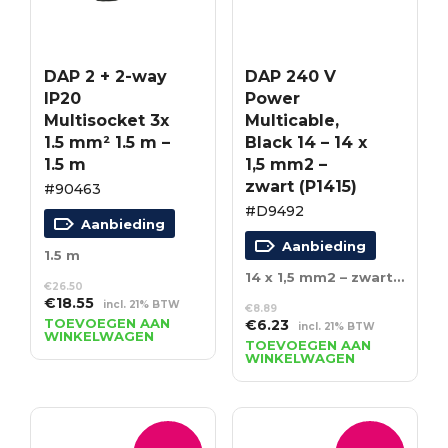
DAP 2 + 2-way
DAP 240 V
IP20
Power
Multisocket 3x
Multicable,
1.5 mm² 1.5 m –
Black 14 – 14 x
1.5 m
1,5 mm2 –
zwart (P1415)
#90463
#D9492
Aanbieding
Aanbieding
1.5 m
14 x 1,5 mm2 – zwart (P1415)
€
26.50
Oorspronkelijke
Huidige
€
18.55
incl. 21% BTW
€
8.89
prijs
prijs
TOEVOEGEN AAN
Oorspronkelijke
Huidige
€
6.23
incl. 21% BTW
WINKELWAGEN
was:
is:
prijs
prijs
TOEVOEGEN AAN
€26.50.
€18.55.
WINKELWAGEN
was:
is:
€8.89.
€6.23.