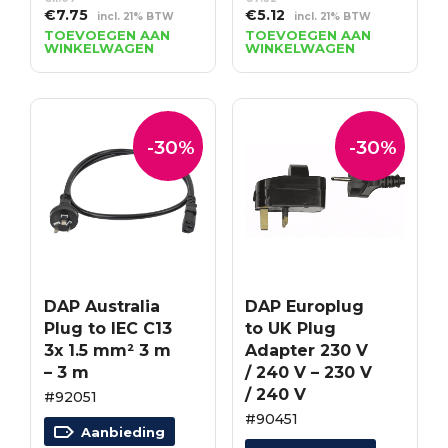
Oorspronkelijke
Huidige
Oorspronkelijke
Huidige
€
7.75
€
5.12
incl. 21% BTW
incl. 21% BTW
prijs
prijs
prijs
prijs
TOEVOEGEN AAN
TOEVOEGEN AAN
WINKELWAGEN
WINKELWAGEN
was:
is:
was:
is:
€11.07.
€7.75.
€7.32.
€5.12.
-30%
-30%
DAP Australia
DAP Europlug
Plug to IEC C13
to UK Plug
3x 1.5 mm² 3 m
Adapter 230 V
– 3 m
/ 240 V – 230 V
/ 240 V
#92051
#90451
Aanbieding