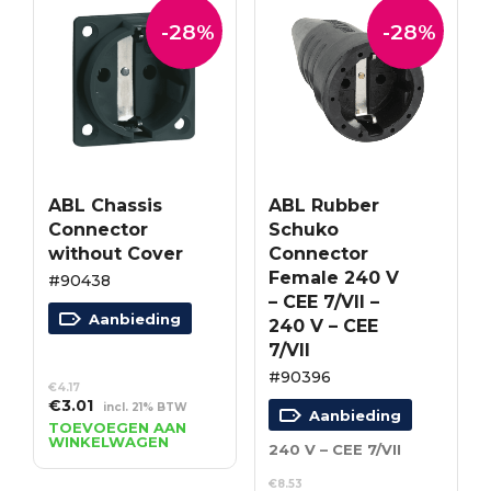
-28%
-28%
ABL Chassis
ABL Rubber
Connector
Schuko
without Cover
Connector
Female 240 V
#90438
– CEE 7/VII –
Aanbieding
240 V – CEE
7/VII
#90396
€
4.17
Oorspronkelijke
Huidige
€
3.01
incl. 21% BTW
Aanbieding
prijs
prijs
TOEVOEGEN AAN
WINKELWAGEN
was:
is:
240 V – CEE 7/VII
€4.17.
€3.01.
€
8.53