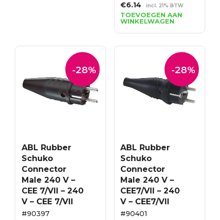
Oorspronkelijke
Huidige
€
6.14
incl. 21% BTW
prijs
prijs
TOEVOEGEN AAN
WINKELWAGEN
was:
is:
€8.53.
€6.14.
-28%
-28%
ABL Rubber
ABL Rubber
Schuko
Schuko
Connector
Connector
Male 240 V –
Male 240 V –
CEE 7/VII – 240
CEE7/VII – 240
V – CEE 7/VII
V – CEE7/VII
#90397
#90401