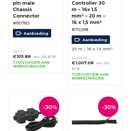
pin male
Controller 20
Chassis
m – 16x 1.5
Connector
mm² – 20 m –
16 x 1,5 mm²
#90783
#70298
Aanbieding
Aanbieding
20 m – 16 x 1,5 mm²
€
151.25
Oorspronkelijke
Huidige
€
105.88
incl. 21% BTW
€
1,438.69
prijs
prijs
TOEVOEGEN AAN
Oorspronkelijke
Huidige
€
1,007.08
incl. 21%
WINKELWAGEN
was:
is:
prijs
prijs
BTW
€151.25.
€105.88.
was:
is:
TOEVOEGEN AAN
WINKELWAGEN
€1,438.69.
€1,007.08.
-30%
-30%