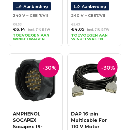
Aanbieding
Aanbieding
240 V – CEE 7/VII
240 V – CEE7/VII
€
8.53
€
5.63
Oorspronkelijke
Huidige
Oorspronkelijke
Huidige
€
6.14
€
4.05
incl. 21% BTW
incl. 21% BTW
prijs
prijs
prijs
prijs
TOEVOEGEN AAN
TOEVOEGEN AAN
WINKELWAGEN
WINKELWAGEN
was:
is:
was:
is:
€8.53.
€6.14.
€5.63.
€4.05.
-30%
-30%
AMPHENOL
DAP 16-pin
SOCAPEX
Multicable For
Socapex 19-
110 V Motor