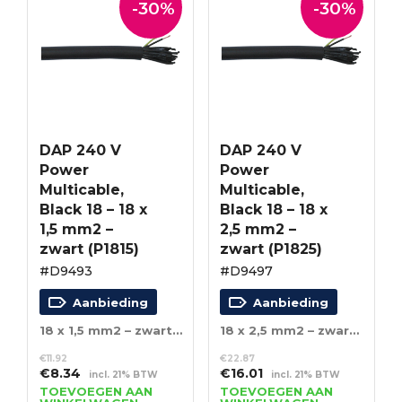
-30%
-30%
DAP 240 V
DAP 240 V
Power
Power
Multicable,
Multicable,
Black 18 – 18 x
Black 18 – 18 x
1,5 mm2 –
2,5 mm2 –
zwart (P1815)
zwart (P1825)
#D9493
#D9497
Aanbieding
Aanbieding
18 x 1,5 mm2 – zwart (P1815)
18 x 2,5 mm2 – zwart (P1825)
€
11.92
€
22.87
Oorspronkelijke
Huidige
Oorspronkelijke
Huidige
€
8.34
€
16.01
incl. 21% BTW
incl. 21% BTW
prijs
prijs
prijs
prijs
TOEVOEGEN AAN
TOEVOEGEN AAN