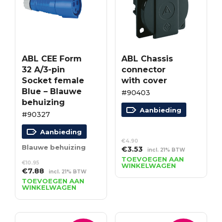
ABL CEE Form
ABL Chassis
32 A/3-pin
connector
Socket female
with cover
Blue – Blauwe
#90403
behuizing
Aanbieding
#90327
Aanbieding
€
4.90
Blauwe behuizing
Oorspronkelijke
Huidige
€
3.53
incl. 21% BTW
prijs
prijs
TOEVOEGEN AAN
€
10.95
WINKELWAGEN
was:
is:
Oorspronkelijke
Huidige
€
7.88
incl. 21% BTW
€4.90.
€3.53.
prijs
prijs
TOEVOEGEN AAN
WINKELWAGEN
was:
is:
€10.95.
€7.88.