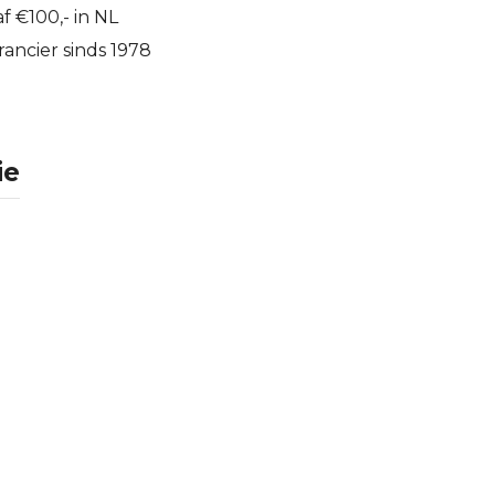
f €100,- in NL
ancier sinds 1978
ie