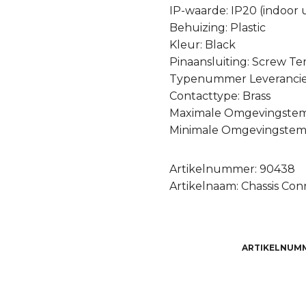
IP-waarde: IP20 (indoor 
Behuizing: Plastic
Kleur: Black
Pinaansluiting: Screw Te
Typenummer Leverancier
Contacttype: Brass
Maximale Omgevingstem
Minimale Omgevingstemp
Artikelnummer: 90438
Artikelnaam: Chassis Co
ARTIKELNUM