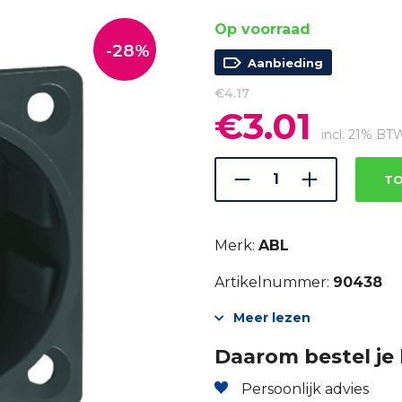
Op voorraad
-28%
Aanbieding
€
4.17
€
3.01
Oorspronkelijke
Huidige
prijs
prijs
incl. 21% BT
was:
is:
€4.17.
€3.01.
TO
Merk:
ABL
Artikelnummer:
90438
Meer lezen
Daarom bestel je 
Persoonlijk advies