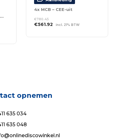
4x MCB – CEE-uit
8 schuko’s en 1x 16-polige aansluiting
€
780.45
Oorspronkelijke
Huidige
€
561.92
incl. 21% BTW
prijs
prijs
TOEVOEGEN AAN
was:
is:
WINKELWAGEN
€780.45.
€561.92.
tact opnemen
11 635 034
11 635 048
fo@onlinediscowinkel.nl