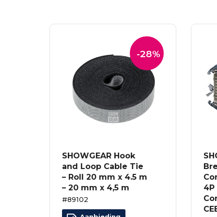
-28%
SHOWGEAR Hook
SH
and Loop Cable Tie
Bre
– Roll 20 mm x 4.5 m
Co
– 20 mm x 4,5 m
4P 
Co
#89102
CE
Aanbieding