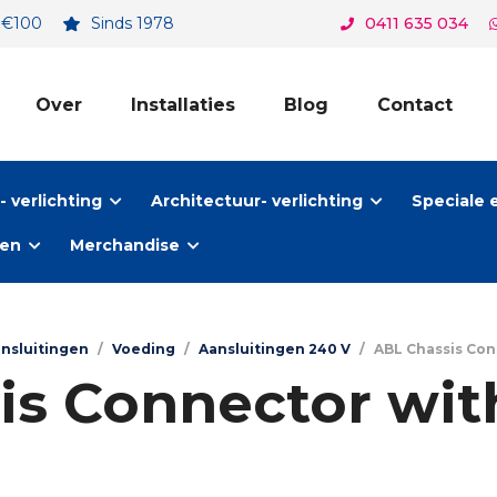
. €100
Sinds 1978
0411 635 034
Over
Installaties
Blog
Contact
 verlichting
Architectuur- verlichting
Speciale 
ten
Merchandise
ansluitingen
/
Voeding
/
Aansluitingen 240 V
/
ABL Chassis Con
is Connector wit