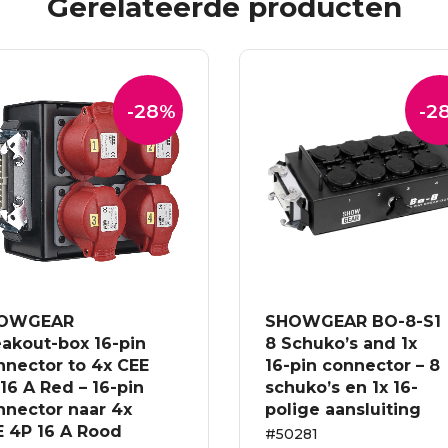
Gerelateerde producten
-28%
-2
OWGEAR
SHOWGEAR BO-8-S1
akout-box 16-pin
8 Schuko’s and 1x
nnector to 4x CEE
16-pin connector – 8
16 A Red – 16-pin
schuko’s en 1x 16-
nnector naar 4x
polige aansluiting
E 4P 16 A Rood
#50281