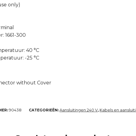
use only)
rminal
: 1661-300
peratuur: 40 °C
eratuur: -25 °C
nnector without Cover
90438
Aansluitingen 240 V
Kabels en aansluit
MER:
CATEGORIEËN:
,