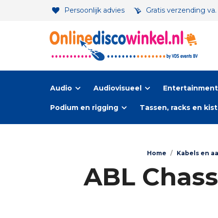
Persoonlijk advies
Gratis verzending va
Audio
Audiovisueel
Entertainment-
Podium en rigging
Tassen, racks en kis
Home
/
Kabels en a
ABL Chass