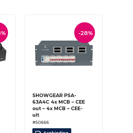
8%
-28%
SHOWGEAR PSA-
63A4C 4x MCB – CEE
out – 4x MCB – CEE-
uit
#50666
Aanbieding