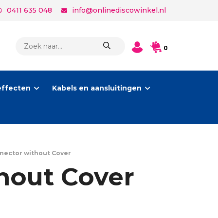
0411 635 048
info@onlinediscowinkel.nl
PRODUCTEN
0
ZOEKEN
effecten
Kabels en aansluitingen
nector without Cover
hout Cover