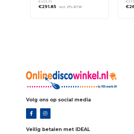
€
405.35
€
332
Oorspronkelijke
Huidige
Oor
€
291.85
€
2
incl. 21% BTW
prijs
prijs
prij
TOEVOEGEN AAN
TO
was:
is:
was
WINKELWAGEN
WI
€405.35.
€291.85.
€33
Volg ons op social media
Veilig betalen met iDEAL