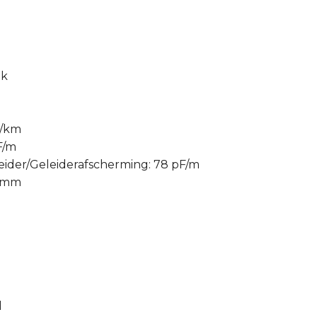
ik
Ω/km
F/m
eider/Geleiderafscherming: 78 pF/m
6 mm
d