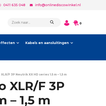
0411 635 048
info@onlinediscowinkel.nl
PRODUCTEN
0
ZOEKEN
effecten
Kabels en aansluitingen
XLR/F 3P Neutrik XX HD series 1.5 m – 1,5 m
o XLR/F 3P
m – 1,5 m