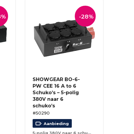
8%
-28%
SHOWGEAR BO-6-
PW CEE 16 A to 6
Schuko’s – 5-polig
380V naar 6
schuko’s
#50290
Aanbieding
5-polig 380V naar 6 schuko’s