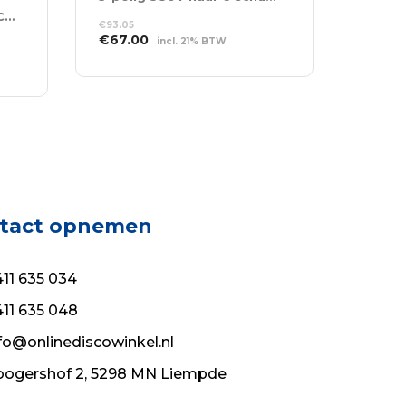
powerCON in – 5x powerCON out
€
93.05
Oorspronkelijke
Huidige
€
67.00
incl. 21% BTW
prijs
prijs
TOEVOEGEN AAN
was:
is:
WINKELWAGEN
€93.05.
€67.00.
tact opnemen
11 635 034
11 635 048
fo@onlinediscowinkel.nl
ogershof 2, 5298 MN Liempde