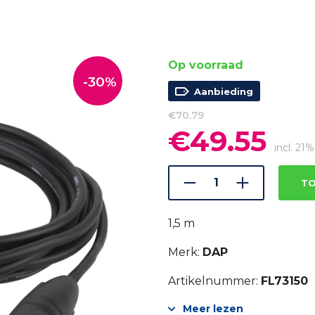
Op voorraad
-30%
Aanbieding
€
70.79
€
49.55
Oorspronkelijke
Huidi
prijs
prijs
incl. 2
was:
is:
€70.79.
€49.5
TO
1,5 m
Merk:
DAP
Artikelnummer:
FL73150
Meer lezen