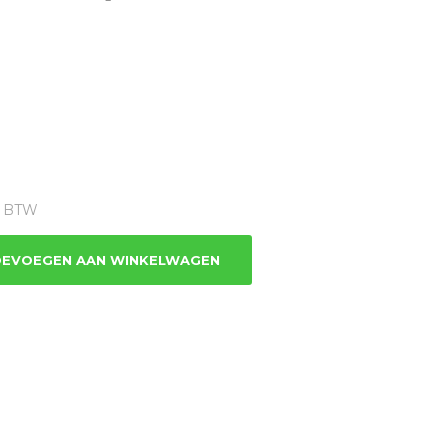
ge
1% BTW
5.
EVOEGEN AAN WINKELWAGEN