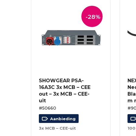
-28%
SHOWGEAR PSA-
NE
16A3C 3x MCB – CEE
Ne
out – 3x MCB – CEE-
Bla
uit
m r
#50660
#90
Aanbieding
3x MCB – CEE-uit
100