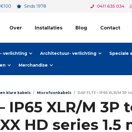
. €100
Sinds 1978
0411 635 034
Over
Installaties
Blog
Contact
 verlichting
Architectuur- verlichting
Speciale 
ten
Merchandise
en klare kabels
/
Microfoonkabels
/
DAP FL73 – IP65 XLR/M 3P to 
– IP65 XLR/M 3P t
XX HD series 1.5 