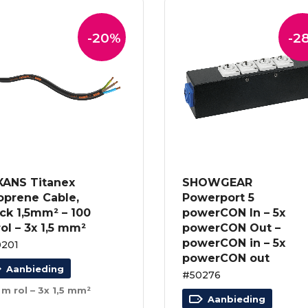
-20%
-2
XANS Titanex
SHOWGEAR
oprene Cable,
Powerport 5
ck 1,5mm² – 100
powerCON In – 5x
ol – 3x 1,5 mm²
powerCON Out –
powerCON in – 5x
201
powerCON out
Aanbieding
#50276
 m rol – 3x 1,5 mm²
Aanbieding