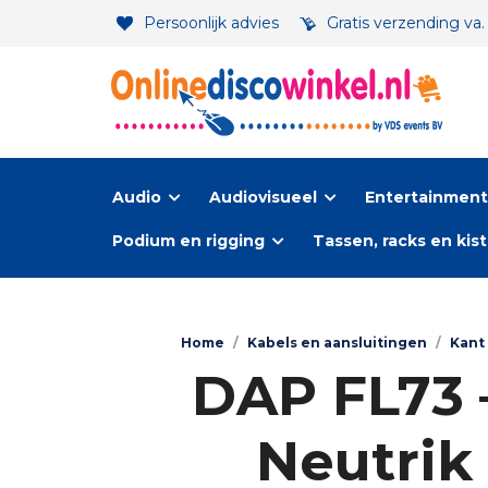
Persoonlijk advies
Gratis verzending va
Audio
Audiovisueel
Entertainment-
Podium en rigging
Tassen, racks en kis
Home
/
Kabels en aansluitingen
/
Kant 
DAP FL73 
Neutrik 