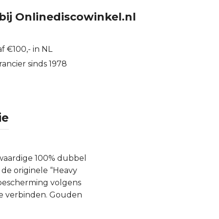
bij Onlinediscowinkel.nl
f €100,- in NL
ancier sinds 1978
ie
gwaardige 100% dubbel
 de originele “Heavy
rbescherming volgens
te verbinden. Gouden