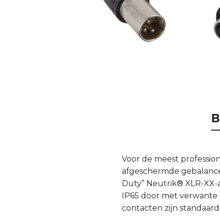
B
Voor de meest professio
afgeschermde gebalanceer
Duty” Neutrik® XLR-XX-a
IP65 door met verwante 
contacten zijn standaard