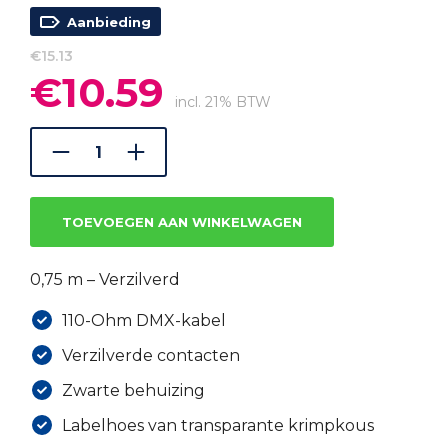
Aanbieding
€
15.13
€
10.59
Oorspronkelijke
Huidige
prijs
prijs
incl. 21% BTW
was:
is:
€15.13.
€10.59.
TOEVOEGEN AAN WINKELWAGEN
0,75 m – Verzilverd
110-Ohm DMX-kabel
Verzilverde contacten
Zwarte behuizing
Labelhoes van transparante krimpkous