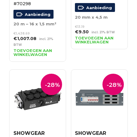
#70298
Aanbieding
Aanbieding
20 mm x 4,5 m
20 m – 16 x 1,5 mm²
€
13.19
Oorspronkelijke
Huidige
€
9.50
incl. 21% BTW
€
1,438.69
prijs
prijs
Oorspronkelijke
Huidige
TOEVOEGEN AAN
€
1,007.08
incl. 21%
WINKELWAGEN
was:
is:
prijs
prijs
BTW
€13.19.
€9.50.
was:
is:
TOEVOEGEN AAN
WINKELWAGEN
€1,438.69.
€1,007.08.
-28%
-28%
SHOWGEAR
SHOWGEAR