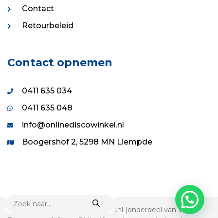
Contact
Retourbeleid
Contact opnemen
0411 635 034
0411 635 048
info@onlinediscowinkel.nl
Boogershof 2, 5298 MN Liempde
PRODUCTEN
ZOEKEN
© 1995 - 2026 Onlinediscowinkel.nl (onderdeel van VDS