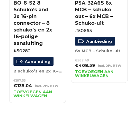
BO-8-S2 8
PSA-32A6S 6x
Schuko’s and
MCB – schuko
2x 16-pin
out – 6x MCB –
connector – 8
Schuko-uit
schuko’s en 2x
#50663
16-polige
Aanbieding
aansluiting
#50282
6x MCB – Schuko-uit
€
567.49
Aanbieding
Oorspronkelijke
Huidige
€
408.59
incl. 21% BTW
prijs
prijs
8 schuko’s en 2x 16-polige aansluiting
TOEVOEGEN AAN
WINKELWAGEN
was:
is:
€
187.55
€567.49.
€408.59.
Oorspronkelijke
Huidige
€
135.04
incl. 21% BTW
prijs
prijs
TOEVOEGEN AAN
WINKELWAGEN
was:
is:
€187.55.
€135.04.