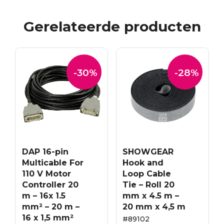
Gerelateerde producten
-30%
-28%
DAP 16-pin
SHOWGEAR
Multicable For
Hook and
110 V Motor
Loop Cable
Controller 20
Tie – Roll 20
m – 16x 1.5
mm x 4.5 m –
mm² – 20 m –
20 mm x 4,5 m
16 x 1,5 mm²
#89102