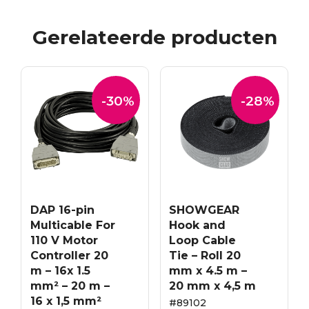
Gerelateerde producten
-30%
-28%
DAP 16-pin
SHOWGEAR
Multicable For
Hook and
110 V Motor
Loop Cable
Controller 20
Tie – Roll 20
m – 16x 1.5
mm x 4.5 m –
mm² – 20 m –
20 mm x 4,5 m
16 x 1,5 mm²
#89102