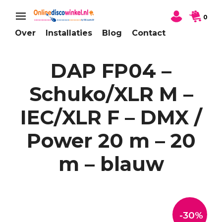
0
Over
Installaties
Blog
Contact
DAP FP04 –
Schuko/XLR M –
IEC/XLR F – DMX /
Power 20 m – 20
m – blauw
-30%