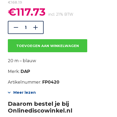
€
168.19
€
117.73
Oorspronkelijke
Huidige
prijs
prijs
incl. 21% BTW
was:
is:
€168.19.
€117.73.
TOEVOEGEN AAN WINKELWAGEN
20 m – blauw
Merk:
DAP
Artikelnummer:
FP0420
Meer lezen
Daarom bestel je bij
Onlinediscowinkel.nl