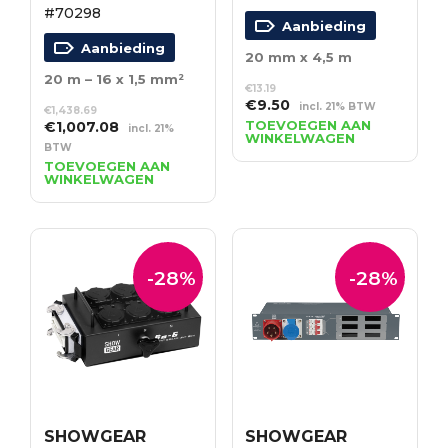
#70298
Aanbieding
Aanbieding
20 mm x 4,5 m
20 m – 16 x 1,5 mm²
€
13.19
Oorspronkelijke
Huidige
€
9.50
incl. 21% BTW
€
1,438.69
prijs
prijs
Oorspronkelijke
Huidige
TOEVOEGEN AAN
€
1,007.08
incl. 21%
WINKELWAGEN
was:
is:
prijs
prijs
BTW
€13.19.
€9.50.
was:
is:
TOEVOEGEN AAN
WINKELWAGEN
€1,438.69.
€1,007.08.
-28%
-28%
SHOWGEAR
SHOWGEAR