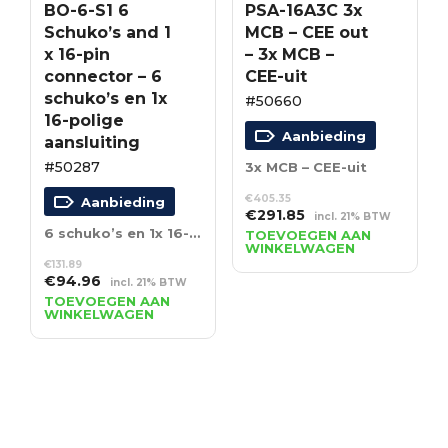
BO-6-S1 6
PSA-16A3C 3x
Schuko’s and 1
MCB – CEE out
x 16-pin
– 3x MCB –
connector – 6
CEE-uit
schuko’s en 1x
#50660
16-polige
Aanbieding
aansluiting
#50287
3x MCB – CEE-uit
€
405.35
Aanbieding
Oorspronkelijke
Huidige
€
291.85
incl. 21% BTW
prijs
prijs
6 schuko’s en 1x 16-polige aansluiting
TOEVOEGEN AAN
WINKELWAGEN
was:
is:
€
131.89
€405.35.
€291.85.
Oorspronkelijke
Huidige
€
94.96
incl. 21% BTW
prijs
prijs
TOEVOEGEN AAN
WINKELWAGEN
was:
is:
€131.89.
€94.96.