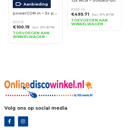
12x MCB – Schuko-uit
Aanbieding
€
688.49
powerCON in – 5x powerCON out
Oorspronkelijke
Huidige
€
495.71
incl. 21% BTW
prijs
prijs
TOEVOEGEN AAN
€
139.15
WINKELWAGEN
was:
is:
Oorspronkelijke
Huidige
€
100.19
incl. 21% BTW
€688.49.
€495.71.
prijs
prijs
TOEVOEGEN AAN
WINKELWAGEN
was:
is:
€139.15.
€100.19.
Volg ons op social media