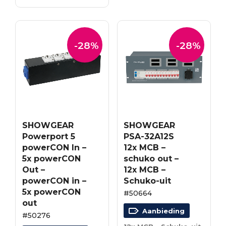
€792.55.
€570.64.
-28%
-28%
SHOWGEAR
SHOWGEAR
Powerport 5
PSA-32A12S
powerCON In –
12x MCB –
5x powerCON
schuko out –
Out –
12x MCB –
powerCON in –
Schuko-uit
5x powerCON
#50664
out
Aanbieding
#50276