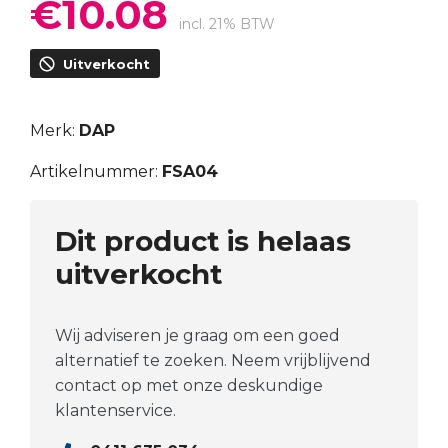
€
10.08
Oorspronkelijke
Huidige
prijs
prijs
incl. 21% BTW
was:
is:
Uitverkocht
€14.40.
€10.08.
Merk:
DAP
Artikelnummer:
FSA04
Dit product is helaas
uitverkocht
Wij adviseren je graag om een goed
alternatief te zoeken. Neem vrijblijvend
contact op met onze deskundige
klantenservice.