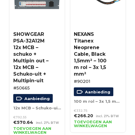
SHOWGEAR
NEXANS
PSA-32A12M
Titanex
12x MCB –
Neoprene
schuko +
Cable, Black
Multipin out –
1,5mm² – 100
12x MCB –
m rol – 3x 1,5
Schuko-uit +
mm²
Multipin-uit
#90201
#50665
Aanbieding
Aanbieding
100 m rol – 3x 1,5 mm²
12x MCB – Schuko-uit + Multipin-uit
€
332.75
Oorspronkelijke
Huidige
€
266.20
incl. 21% BTW
€
792.55
prijs
prijs
Oorspronkelijke
Huidige
TOEVOEGEN AAN
€
570.64
incl. 21% BTW
WINKELWAGEN
was:
is:
prijs
prijs
TOEVOEGEN AAN
WINKELWAGEN
€332.75.
€266.20.
was:
is: