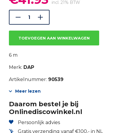
prijs
prijs
incl. 21% BTW
was:
is:
€59.90.
€41.93.
TOEVOEGEN AAN WINKELWAGEN
6 m
Merk:
DAP
Artikelnummer:
90539
Meer lezen
Daarom bestel je bij
Onlinediscowinkel.nl
Persoonlijk advies
Gratis verzending vanaf €100,- in NL