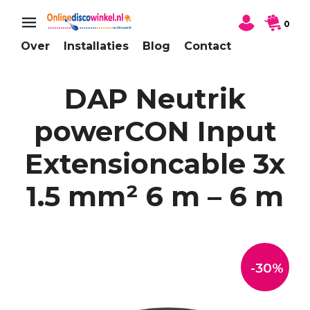
0
Over
Installaties
Blog
Contact
DAP Neutrik
powerCON Input
Extensioncable 3x
1.5 mm² 6 m – 6 m
-30%