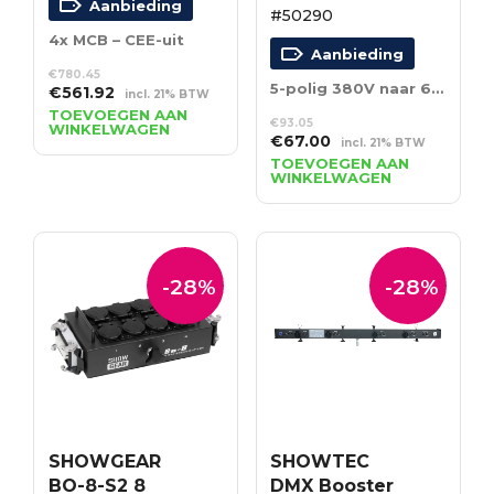
Aanbieding
#50290
4x MCB – CEE-uit
Aanbieding
€
780.45
5-polig 380V naar 6 schuko’s
Oorspronkelijke
Huidige
€
561.92
incl. 21% BTW
prijs
prijs
TOEVOEGEN AAN
€
93.05
WINKELWAGEN
was:
is:
Oorspronkelijke
Huidige
€
67.00
incl. 21% BTW
€780.45.
€561.92.
prijs
prijs
TOEVOEGEN AAN
WINKELWAGEN
was:
is:
€93.05.
€67.00.
-28%
-28%
SHOWGEAR
SHOWTEC
BO-8-S2 8
DMX Booster