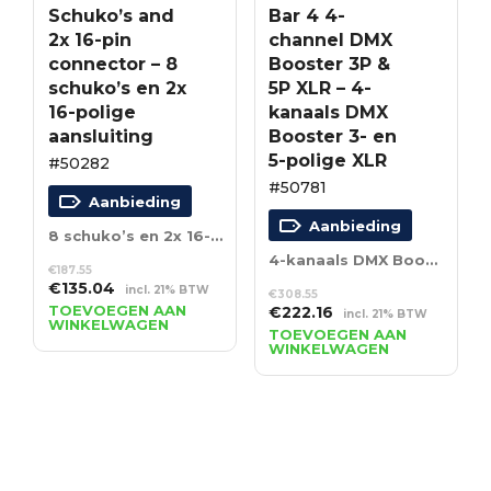
Schuko’s and
Bar 4 4-
2x 16-pin
channel DMX
connector – 8
Booster 3P &
schuko’s en 2x
5P XLR – 4-
16-polige
kanaals DMX
aansluiting
Booster 3- en
5-polige XLR
#50282
#50781
Aanbieding
Aanbieding
8 schuko’s en 2x 16-polige aansluiting
4-kanaals DMX Booster 3- en 5-polige XLR
€
187.55
Oorspronkelijke
Huidige
€
135.04
incl. 21% BTW
€
308.55
prijs
prijs
TOEVOEGEN AAN
Oorspronkelijke
Huidige
€
222.16
incl. 21% BTW
WINKELWAGEN
was:
is:
prijs
prijs
TOEVOEGEN AAN
€187.55.
€135.04.
WINKELWAGEN
was:
is:
€308.55.
€222.16.