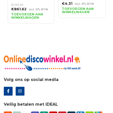
Oorspronkelijke
Huidige
€
4.31
incl. 21% BTW
€
1,196.69
prijs
prijs
Oorspronkelijke
Huidige
TOEVOEGEN AAN
€
861.62
incl. 21% BTW
WINKELWAGEN
was:
is:
prijs
prijs
TOEVOEGEN AAN
WINKELWAGEN
€5.99.
€4.31.
was:
is:
€1,196.69.
€861.62.
Volg ons op social media
Veilig betalen met iDEAL