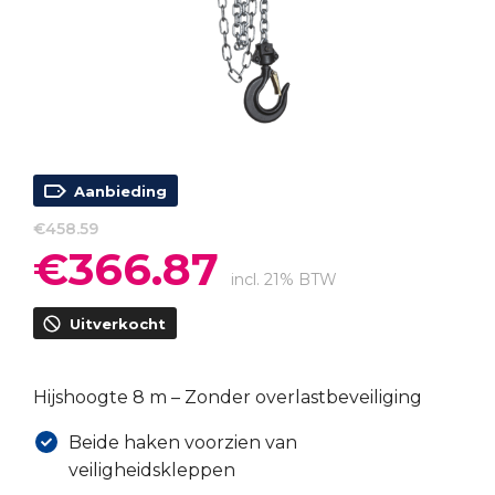
Aanbieding
€
458.59
€
366.87
Oorspronkelijke
Huidige
prijs
prijs
incl. 21% BTW
was:
is:
Uitverkocht
€458.59.
€366.87.
Hijshoogte 8 m – Zonder overlastbeveiliging
Beide haken voorzien van
veiligheidskleppen