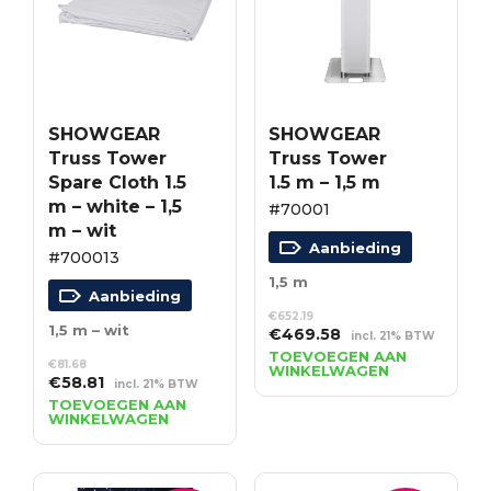
SHOWGEAR
SHOWGEAR
Truss Tower
Truss Tower
Spare Cloth 1.5
1.5 m – 1,5 m
m – white – 1,5
#70001
m – wit
Aanbieding
#700013
1,5 m
Aanbieding
€
652.19
1,5 m – wit
Oorspronkelijke
Huidige
€
469.58
incl. 21% BTW
prijs
prijs
TOEVOEGEN AAN
€
81.68
WINKELWAGEN
was:
is:
Oorspronkelijke
Huidige
€
58.81
incl. 21% BTW
€652.19.
€469.58.
prijs
prijs
TOEVOEGEN AAN
WINKELWAGEN
was:
is:
€81.68.
€58.81.