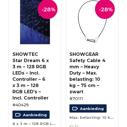
-28%
-28%
SHOWTEC
SHOWGEAR
Star Dream 6 x
Safety Cable 4
3 m – 128 RGB
mm – Heavy
LEDs – incl.
Duty – Max.
Controller – 6
belasting: 10
x 3 m – 128
kg – 75 cm –
RGB LED’s –
zwart
Incl. Controller
#70111
#40429
Aanbieding
Aanbieding
Max. belasting: 10 kg – 75 cm – zwart
6 x 3 m – 128 RGB LED’s – Incl. Controller
€
5.99