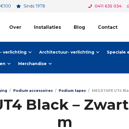
. €100
Sinds 1978
0411 635 034
Over
Installaties
Blog
Contact
 verlichting
Architectuur- verlichting
Speciale 
ten
Merchandise
ging
/
Podium accessoires
/
Podium tapes
/
MEGATAPE UT4 Black
4 Black – Zwart 
m