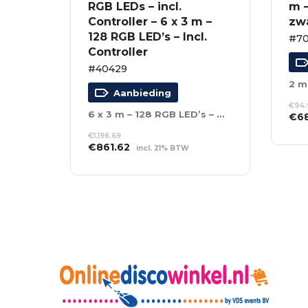
RGB LEDs – incl.
m –
Controller – 6 x 3 m –
zw
128 RGB LED’s – Incl.
#7
Controller
#40429
2 m
Aanbieding
€
94.
6 x 3 m – 128 RGB LED’s – Incl. Controller
Oor
€
6
prij
TO
€
1,196.69
was
WI
Oorspronkelijke
Huidige
€
861.62
incl. 21% BTW
€94
prijs
prijs
TOEVOEGEN AAN
was:
is:
WINKELWAGEN
€1,196.69.
€861.62.