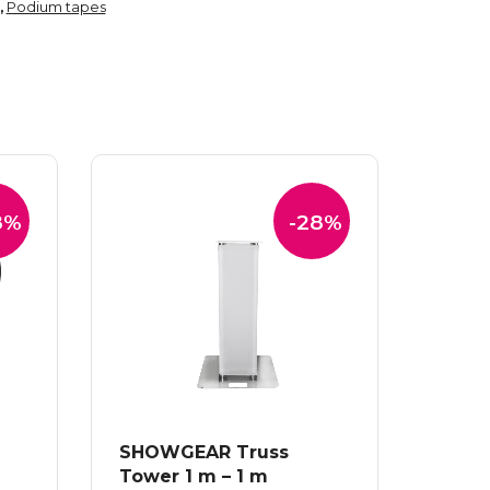
Podium tapes
,
8%
-28%
SHOWGEAR Truss
Tower 1 m – 1 m