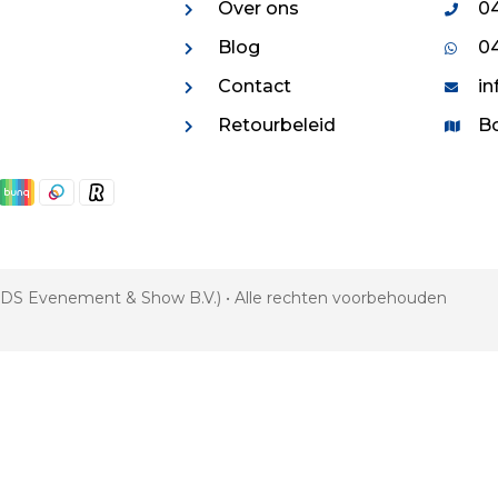
Over ons
04
Blog
04
Contact
in
Retourbeleid
Bo
 VDS Evenement & Show B.V.) • Alle rechten voorbehouden