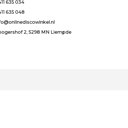
11 635 034
11 635 048
fo@onlinediscowinkel.nl
ogershof 2, 5298 MN Liempde