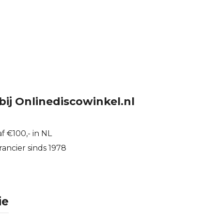
bij Onlinediscowinkel.nl
f €100,- in NL
ancier sinds 1978
ie