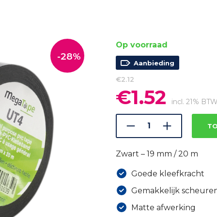
Op voorraad
-28%
Aanbieding
€
2.12
€
1.52
Oorspronkelijke
Huidige
prijs
prijs
incl. 21% BT
was:
is:
€2.12.
€1.52.
TO
Zwart – 19 mm / 20 m
Goede kleefkracht
Gemakkelijk scheure
Matte afwerking