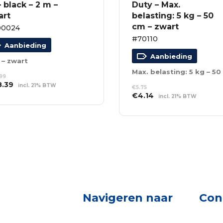
 black – 2 m –
Duty – Max.
art
belasting: 5 kg – 50
cm – zwart
00024
#70110
Aanbieding
Aanbieding
 – zwart
99
spronkelijke
Huidige
8.39
incl. 21% BTW
€
5.75
s
prijs
Oorspronkelijke
Huidige
€
4.14
incl. 21% BTW
EVOEGEN AAN
:
is:
NKELWAGEN
prijs
prijs
TOEVOEGEN AAN
.99.
€68.39.
was:
is:
WINKELWAGEN
€5.75.
€4.14.
Navigeren naar
Con