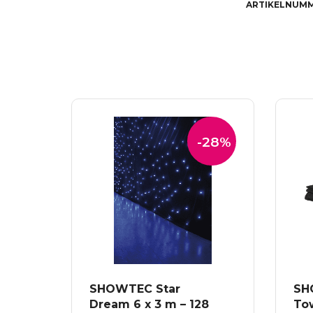
ARTIKELNUM
-28%
SHOWTEC Star
SH
Dream 6 x 3 m – 128
To