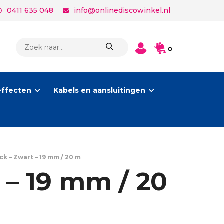
0411 635 048
info@onlinediscowinkel.nl
PRODUCTEN
0
ZOEKEN
effecten
Kabels en aansluitingen
 – Zwart – 19 mm / 20 m
– 19 mm / 20