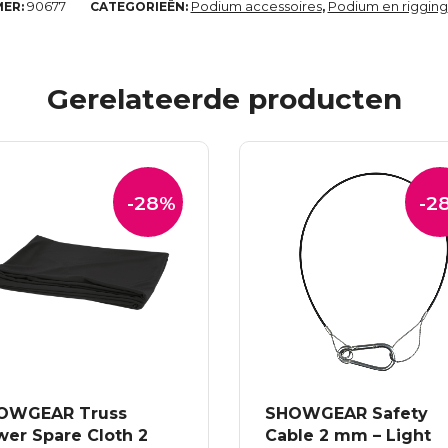
90677
Podium accessoires
Podium en rigging
MER:
CATEGORIEËN:
,
Gerelateerde producten
-28%
-2
OWGEAR Truss
SHOWGEAR Safety
wer Spare Cloth 2
Cable 2 mm – Light