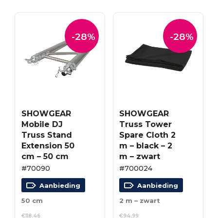
-28%
-28%
SHOWGEAR
SHOWGEAR
Mobile DJ
Truss Tower
Truss Stand
Spare Cloth 2
Extension 50
m – black – 2
cm – 50 cm
m – zwart
#70090
#700024
Aanbieding
Aanbieding
50 cm
2 m – zwart
€
118.46
€
94.99