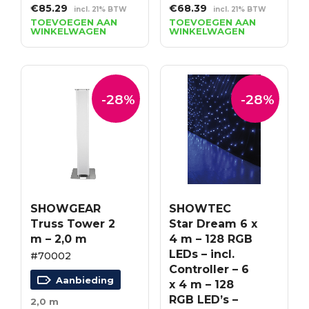
Oorspronkelijke
Huidige
Oorspronkelijke
Huidige
€
85.29
€
68.39
incl. 21% BTW
incl. 21% BTW
prijs
prijs
prijs
prijs
TOEVOEGEN AAN
TOEVOEGEN AAN
WINKELWAGEN
WINKELWAGEN
was:
is:
was:
is:
€118.46.
€85.29.
€94.99.
€68.39.
-28%
-28%
SHOWGEAR
SHOWTEC
Truss Tower 2
Star Dream 6 x
m – 2,0 m
4 m – 128 RGB
LEDs – incl.
#70002
Controller – 6
Aanbieding
x 4 m – 128
RGB LED’s –
2,0 m