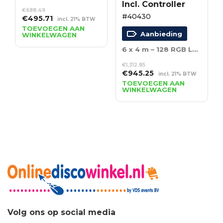
Incl. Controller
€
688.49
#40430
Oorspronkelijke
Huidige
€
495.71
incl. 21% BTW
prijs
prijs
TOEVOEGEN AAN
Aanbieding
WINKELWAGEN
was:
is:
€688.49.
€495.71.
6 x 4 m – 128 RGB LED’s – Incl. Controller
€
1,312.85
Oorspronkelijke
Huidige
€
945.25
incl. 21% BTW
prijs
prijs
TOEVOEGEN AAN
WINKELWAGEN
was:
is:
€1,312.85.
€945.25.
Volg ons op social media