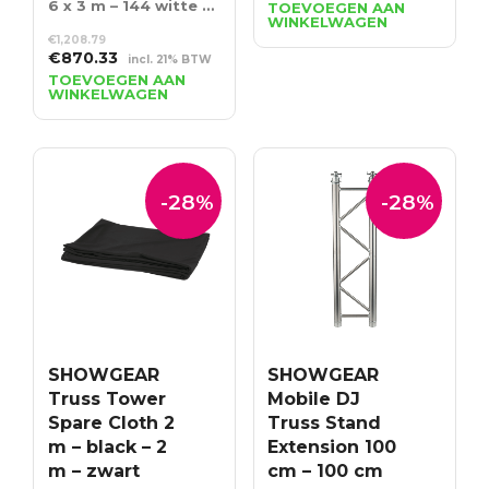
prijs
prijs
6 x 3 m – 144 witte LED’s – Incl. Controller
TOEVOEGEN AAN
WINKELWAGEN
was:
is:
€
1,208.79
€81.68.
€58.81.
Oorspronkelijke
Huidige
€
870.33
incl. 21% BTW
prijs
prijs
TOEVOEGEN AAN
WINKELWAGEN
was:
is:
€1,208.79.
€870.33.
-28%
-28%
SHOWGEAR
SHOWGEAR
Truss Tower
Mobile DJ
Spare Cloth 2
Truss Stand
m – black – 2
Extension 100
m – zwart
cm – 100 cm