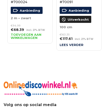
#700024
#70091
Aanbieding
Aanbieding
2 m – zwart
Uitverkocht
€
94.99
100 cm
Oorspronkelijke
Huidige
€
68.39
incl. 21% BTW
prijs
prijs
TOEVOEGEN AAN
€
163.35
WINKELWAGEN
Oorspronkelijke
Huidige
was:
is:
€
117.61
incl. 21% BTW
prijs
prijs
€94.99.
€68.39.
LEES VERDER
was:
is:
€163.35.
€117.61.
Volg ons op social media