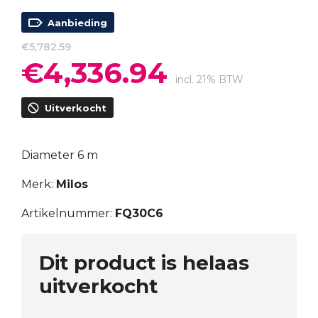
Aanbieding
€
5,782.59
€
4,336.94
Oorspronkelijke
Huidige
prijs
prijs
incl. 21% BTW
was:
is:
Uitverkocht
€5,782.59.
€4,336.94.
Diameter 6 m
Merk:
Milos
Artikelnummer:
FQ30C6
Dit product is helaas
uitverkocht