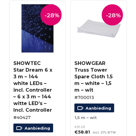
-28%
-28%
SHOWTEC
SHOWGEAR
Star Dream 6 x
Truss Tower
3 m – 144
Spare Cloth 1.5
white LEDs –
m – white – 1,5
incl. Controller
m – wit
– 6 x 3 m – 144
#700013
witte LED’s –
Aanbieding
Incl. Controller
#40427
1,5 m – wit
€
81.68
Aanbieding
Oorspronkelijke
Huidige
€
58.81
incl. 21% BTW