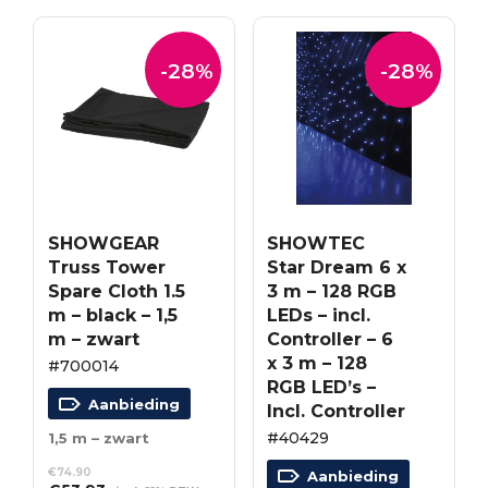
-28%
-28%
SHOWGEAR
SHOWTEC
Truss Tower
Star Dream 6 x
Spare Cloth 1.5
3 m – 128 RGB
m – black – 1,5
LEDs – incl.
m – zwart
Controller – 6
x 3 m – 128
#700014
RGB LED’s –
Aanbieding
Incl. Controller
#40429
1,5 m – zwart
€
74.90
Aanbieding