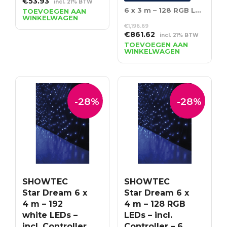
Oorspronkelijke
Huidige
€
53.93
incl. 21% BTW
prijs
prijs
6 x 3 m – 128 RGB LED’s – Incl. Controller
TOEVOEGEN AAN
WINKELWAGEN
was:
is:
€
1,196.69
€74.90.
€53.93.
Oorspronkelijke
Huidige
€
861.62
incl. 21% BTW
prijs
prijs
TOEVOEGEN AAN
WINKELWAGEN
was:
is:
€1,196.69.
€861.62.
-28%
-28%
SHOWTEC
SHOWTEC
Star Dream 6 x
Star Dream 6 x
4 m – 192
4 m – 128 RGB
white LEDs –
LEDs – incl.
incl. Controller
Controller – 6