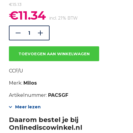
€
15.13
€
11.34
Oorspronkelijke
Huidige
prijs
prijs
incl. 21% BTW
was:
is:
€15.13.
€11.34.
TOEVOEGEN AAN WINKELWAGEN
CCF/U
Merk:
Milos
Artikelnummer:
PACSGF
Meer lezen
Daarom bestel je bij
Onlinediscowinkel.nl