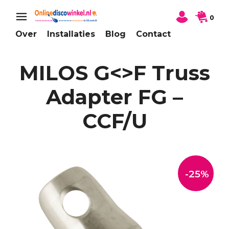
0
Over
Installaties
Blog
Contact
MILOS G<>F Truss
Adapter FG –
CCF/U
-25%