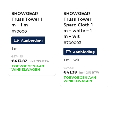
SHOWGEAR
SHOWGEAR
Truss Tower 1
Truss Tower
m – 1 m
Spare Cloth 1
m – white – 1
#70000
m – wit
Aanbieding
#700003
1 m
Aanbieding
€
574.75
1 m – wit
Oorspronkelijke
Huidige
€
413.82
incl. 21% BTW
prijs
prijs
TOEVOEGEN AAN
€
57.48
WINKELWAGEN
was:
is:
Oorspronkelijke
Huidige
€
41.38
incl. 21% BTW
€574.75.
€413.82.
prijs
prijs
TOEVOEGEN AAN
WINKELWAGEN
was:
is:
€57.48.
€41.38.