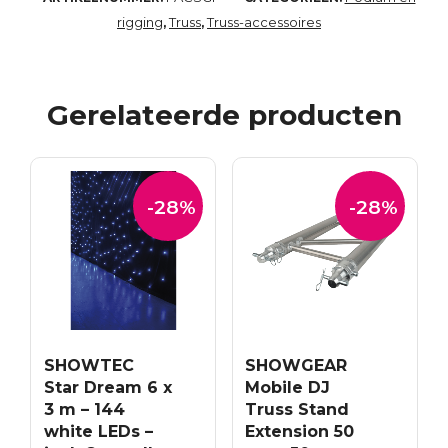
rigging
Truss
Truss-accessoires
,
,
Gerelateerde producten
-28%
-28%
SHOWTEC
SHOWGEAR
Star Dream 6 x
Mobile DJ
3 m – 144
Truss Stand
white LEDs –
Extension 50